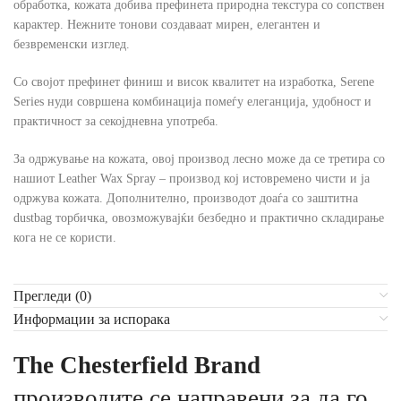
обработка, кожата добива префинета природна текстура со сопствен
карактер. Нежните тонови создаваат мирен, елегантен и
безвременски изглед.
Со својот префинет финиш и висок квалитет на изработка, Serene
Series нуди совршена комбинација помеѓу елеганција, удобност и
практичност за секојдневна употреба.
За одржување на кожата, овој производ лесно може да се третира со
нашиот Leather Wax Spray – производ кој истовремено чисти и ја
одржува кожата. Дополнително, производот доаѓа со заштитна
dustbag торбичка, овозможувајќи безбедно и практично складирање
кога не се користи.
Прегледи (0)
Информации за испорака
The Chesterfield Brand
производите се направени за да го