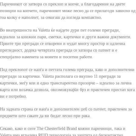
Паричникот се затвора со преклоп и копче, а благодарение на двете
позиции на копчето, паричникот може лесно да се прилагоди зависно од
тоа колку е наполнет, за секогаш да изгледа компактно.
Во внатрешноста на Valetta ќе најдете дури пет големи прегради,
идеални за книжни пари, сметки, картички и други важни документи.
Првите три прегради се отворени и нудат многу простор и одлична
прегледност, додека четвртата преграда се затвора со патент и е
специјално наменета за монети и поситни работи.
Под преклопот се наоѓа и петтата голема преграда, како и дополнителни
прегради за картички. Valetta располага со вкупно 11 прегради за
картички, меѓу кои и едно транспарентно прозорче – идеално за лична
карта или возачка дозвола, овозможувајќи брз и практичен пристап кога
ви е потребно.
На задната страна се наоѓа и дополнителен џеб со патент, практичен за
предмети што сакате да ви бидат лесно при рака.
Секако, како и сите The Chesterfield Brand кожни паричници, така и
Valetta има вградена RFID технологија за заштита од бесконтактно