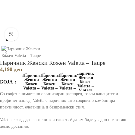
Зголеми
Паричник Женски Кожен Valetta – Taupe
4,190
ден
БОЈА
Со својот внимателно организиран распоред, голем капацитет и
префинет изглед, Valetta е паричник што совршено комбинира
практичност, елеганција и безвременски стил.
Valetta e создаден за жени кои сакаат сè да им биде уредно и секогаш
лесно достапно.