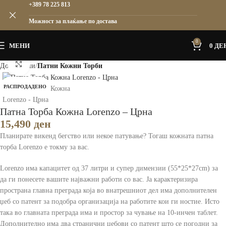
+389 78 225 813
Можност за плаќање по достава
0
МЕНИ
0
ДЕ
Зголеми
Дома
Жени
Патни Кожни Торби
РАСПРОДАДЕНО
Патна Торба Кожна Lorenzo – Црна
15,490
ден
Планирате викенд бегство или некое патување? Тогаш кожната патна
торба Lorenzo е токму за вас.
Lorenzo има капацитет од 37 литри и супер димензии (55*25*27cm) за
да ги понесете вашите најважни работи со вас. Ја карактеризира
пространа главна преграда која во внатрешниот дел има дополнителен
џеб со патент за подобра организација на работите кои ги ностие. Исто
така во главната преграда има и простор за чување на 10-инчен таблет.
Дополнително има два странични џебови со патент што се погодни за