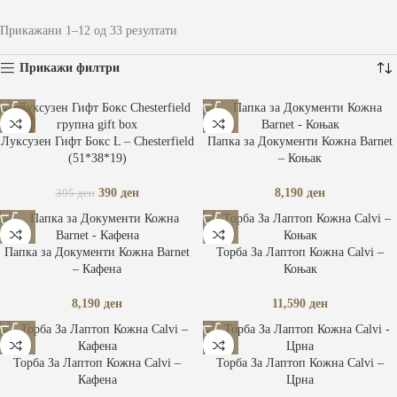
Прикажани 1–12 од 33 резултати
Прикажи филтри
-1%
Луксузен Гифт Бокс L – Chesterfield
Папка за Документи Кожна Barnet
(51*38*19)
– Коњак
390
ден
8,190
ден
395
ден
Папка за Документи Кожна Barnet
Торба За Лаптоп Кожна Calvi –
– Кафена
Коњак
8,190
ден
11,590
ден
Торба За Лаптоп Кожна Calvi –
Торба За Лаптоп Кожна Calvi –
Кафена
Црна