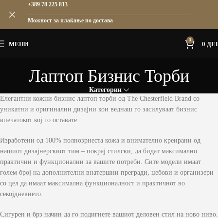
+389 78 225 813
Можност за плаќање по достава
0
МЕНИ
0
ДЕ
Лаптоп Бизнис Торби
Категории
Елегантни кожни бизнис лаптоп торби од The Chesterfield Brand со
уникатни и оригинални дизајни кои веднаш го засилуваат бизнис
впечатокот кој го оставате.
Изработени од 100% полнозрнеста кожа и внимателно креирани од
нашиот дизајнерскиот тим – покрај стилски, да бидат максимално
практични и функционални за вашите потреби. Сите модели имаат
голем број на дополнителни внатершни прегради, џебови и организери
со цел да имаат максимална функционалност и практичнот во
секојдневието.
Сигурен и брз начин да го подигнете вашиот деловен стил на ново ниво.