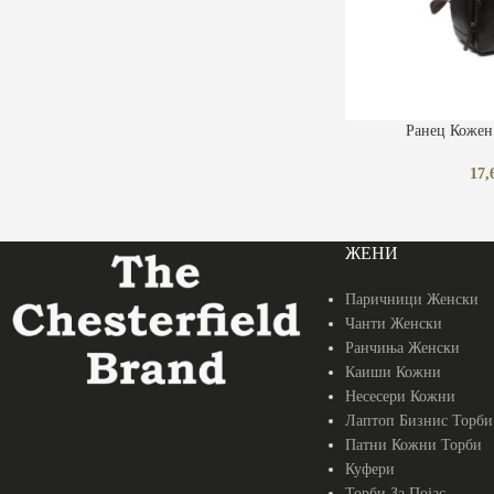
ПРОЧИТАЈ ПОВЕЌЕ
Ранец Кожен
17,
ЖЕНИ
Паричници Женски
Чанти Женски
Ранчиња Женски
Каиши Кожни
Несесери Кожни
Лаптоп Бизнис Торби
Патни Кожни Торби
Куфери
Торби За Појас