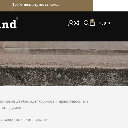
100% полнозрнеста кожа
0
0
ДЕН
јнирани да обезбедат удобност и практичност, тие
чни предмети.
 за модерни и активни мажи.