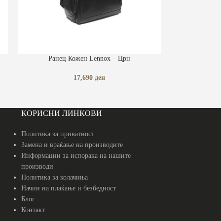
ПРОЧИТАЈ ПОВЕЌЕ
Ранец Кожен Lennox – Црн
17,690
ден
КОРИСНИ ЛИНКОВИ
Политика за приватност
Замена и враќање на производите
Информации за испорака на нашите
производи
Политика за колачиња
Начин на плаќање и безбедност
Блог
Контакт