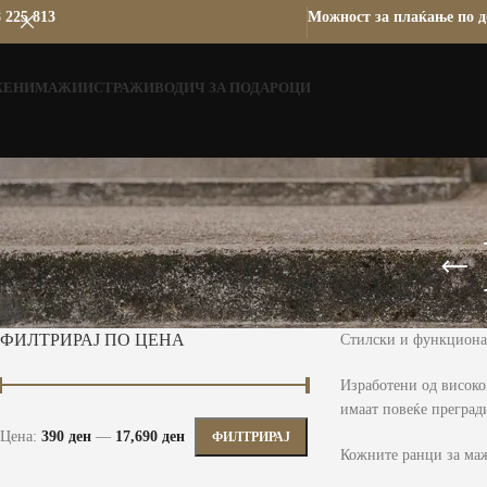
 225 813
Можност за плаќање по д
ЖЕНИ
МАЖИ
ИСТРАЖИ
ВОДИЧ ЗА ПОДАРОЦИ
ФИЛТРИРАЈ ПО ЦЕНА
Стилски и функционал
Изработени од високо
имаат повеќе преград
Цена:
390 ден
—
17,690 ден
ФИЛТРИРАЈ
Кожните ранци за маж