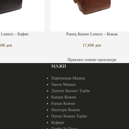
ДОДАЈ ВО КОШНИЧКА
 Lennox – Кафен
Ранец Кожен Lennox – Коњак
690
ден
17,690
ден
Прикажи повеќе производи
МАЖИ
Паричници Машки
Чанти Машки
Лаптоп Бизнис Торби
Каиши Кожни
Ранци Кожни
Несесери Кожни
Патни Кожни Торби
Куфери
Торби За Појас