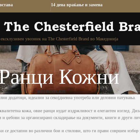
остава
14 дена враќање и замена
ексклузивен увозник на The Chesterfield Brand во Македонија
Ранци Кожни
ЖЕНИ
МАЖИ
ни додатоци, идеални за секојдневна употреба или деловни патувања.
квалитетна кожа, овие ранци нудат издржливост и елегантен изглед. Диза
и и џебови за организирано складирање на документи, книги и други ли
и се достапни во различни бои и стилови, што ги прави совршен избор