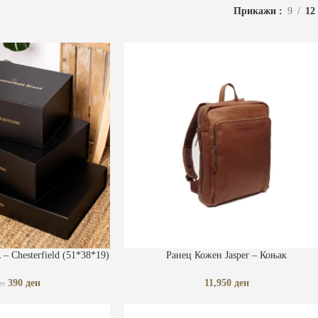
Прикажи
9
12
КА
ДОДАЈ ВО КОШНИЧКА
– Chesterfield (51*38*19)
Ранец Кожен Jasper – Коњак
390
ден
11,950
ден
ен