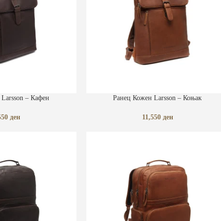
КА
ДОДАЈ ВО КОШНИЧКА
Larsson – Кафен
Ранец Кожен Larsson – Коњак
550
ден
11,550
ден