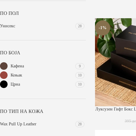
ПО ПОЛ
Унисекс
28
-1%
ПО БОЈА
Кафена
9
Коњак
10
Црна
10
ДОДАЈ ВО КОШНИЧ
Луксузен Гифт Бокс L 
ПО ТИП НА КОЖА
395
д
Wax Pull Up Leather
28