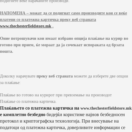
подигнете веќе нарачаните производи.
НАПОМЕНА – можат да се подигнат само производите кои се веќе
платени со платежна картичка преку веб страната
www.thechesterfieldstore.mk
.
Оние потрошувачи кои имаат избрано опција плаќање на курир во
готово при прием, ќе мораат да ја сочекаат испораката од брзата
пошта.
Доколку нарачувате
преку веб страната
можете да изберете две опции
за плаќање:
Плаќање во готово на курирот при превземање на производот
Плаќање со платежна картичка.
Плаќањето со платежна картичка на
www.thechesterfieldstore.mk
е комплетно безбедно
бидејќи користиме најнов безбедносен
протокол и криптографска технологија. При внесување на
податоци од платежна картичка, доверливите информации се