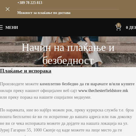
+389 78 225 813
Можност за плаќање по достава
0
МЕНИ
0
ДЕ
Начин на плаќање и
безбедност
Плаќање и испорака
Производите можете
комплетно безбедно да ги нарачате и/или купите
онлајн преку нашиот официјален веб сајт
www.thechesterfieldstore.mk
или преку порака на нашите социјални медиуми.
По нарачката, ние во најбрз можен рок, преку курирска служба т.е. брза
пошта бесплатно ќе ви ги испратиме до вашата адреса или пак доколку
не ви се чека испораката можете да дојдете на нашата локација на ул.
Јуриј Гагарин 55, 1000 Скопје од каде можете на лице место да ги