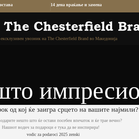
остава
14 дена враќање и замена
ексклузивен увозник на The Chesterfield Brand во Македонија
што импресио
ок од кој ќе заигра срцето на вашите најмили?
подарите нешто што ќе остави посебен впечаток и ќе трае вечно?
Нашиот водич за подароци е тука да ве инспирира!