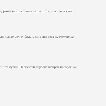
нта, ранче или паричник затоа што го заслужува тоа.
или нешто друго, бидете сигурни дека не можете да
сузните кутии. Перфектен персонализиран подарок кој