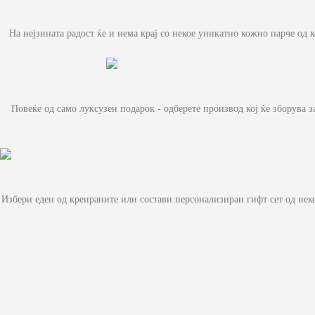
На нејзината радост ќе и нема крај со некое уникатно кожно парче од к
Повеќе од само луксузен подарок - одберете производ кој ќе зборува 
Избери еден од креираните или состави персонализиран гифт сет од нек