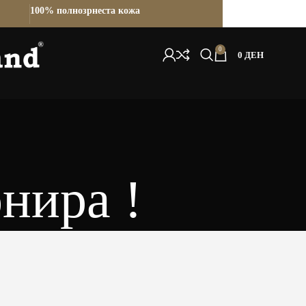
100% полнозрнеста кожа
0
0
ДЕН
нира !