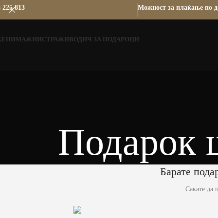
 225 813
Можност за плаќање по д
ЖЕНИ
МАЖИ
ИСТРАЖИ
ВОДИЧ ЗА ПОДАРОЦИ
Подарок 
Барате подар
Сакате да 