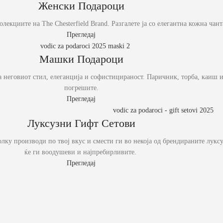
Женски Подароци
олекциите на The Chesterfield Brand. Разгалете ја со елегантна кожна ча
Прегледај
Машки Подароци
за неговиот стил, елеганција и софистицираност. Паричник, торба, каиш 
погрешите.
Прегледај
Луксузни Гифт Сетови
олку производи по твој вкус и смести ги во некоја од брендираните лук
ќе ги воодушеви и најпребирливите.
Прегледај