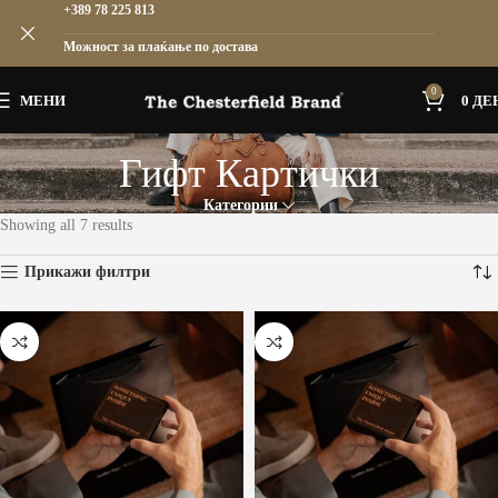
+389 78 225 813
Можност за плаќање по достава
0
МЕНИ
0
ДЕ
Гифт Картички
Категории
Showing all 7 results
Прикажи филтри