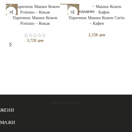
РАСПРОДАДЕНО
Паричник Машки Кожен
Паричник Машки Кожен Curtis
Positano – Коњак
– Кафен
2,550
ден
3,720
ден
П
Имате прашања?
ЖЕНИ
МАЖИ