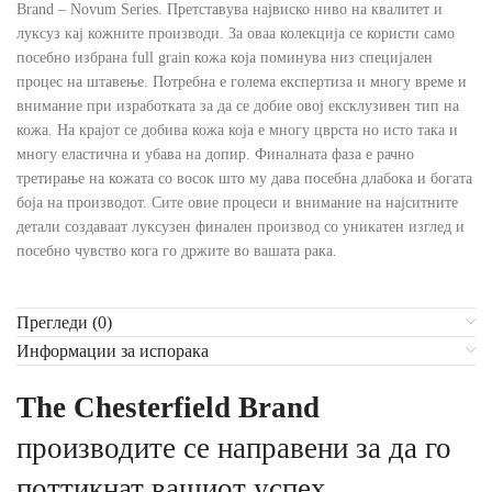
Brand – Novum Series. Претставува највиско ниво на квалитет и
луксуз кај кожните производи. За оваа колекција се користи само
посебно избрана full grain кожа која поминува низ специјален
процес на штавење. Потребна е голема експертиза и многу време и
внимание при изработката за да се добие овој ексклузивен тип на
кожа. На крајот се добива кожа која е многу цврста но исто така и
многу еластична и убава на допир. Финалната фаза е рачно
третирање на кожата со восок што му дава посебна длабока и богата
боја на производот. Сите овие процеси и внимание на најситните
детали создаваат луксузен финален производ со уникатен изглед и
посебно чувство кога го држите во вашата рака.
Прегледи (0)
Информации за испорака
The Chesterfield Brand
производите се направени за да го
поттикнат вашиот успех.