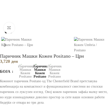
Зголеми
Паричник Машки Кожен Positano – Црн
3,720
ден
БОЈА
Кожниот паричник Positano од The ​​Chesterfield Brand претставува
комбинација на компактност и функционалност сместени во стилски
паричник со луксузен изглед. Овој кожен паричник зафаќа малку место,
но нуди изненадувачки доволно простор за сите ваши основни работи
бидејќи се отвара во три дела.