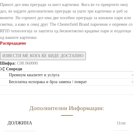
Првиот дел има прегради за шест картички. Кога ќе го превртите овој
дел, ќе најдете дополнителни прегради за уште три картички и џеб за
монети. На горниот дел има две посебни прегради за книжни пари или
сметки, а како и секој друг The Chesterfield Brand паричник е опремен со
RFID технологија за заштита од бесконтактно крадење пари и податоци
од вашите картички.
Распродадено
Шифра:
C08.060000
Спореди
Премиум квалитет и услуга
Бесплатна испорака и брза замена / поврат
Дополнителни Информации:
ДОЛЖИНА
11cm