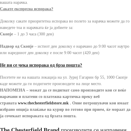
вашата нарачка.
Сакате експресна испорака?
Доколку сакате приоритетна испорака во полето за нарачка можете да го
наведете тоа и нарачката ќе ја добиете за:
Скопје
– 1 до 3 часа (300 ден)
Надвор од Скопје
– истиот ден доколку е нарачано до 9:00 часот наутро
или наредниот ден доколку е после 9:00 часот (420 ден)
Не ви се чека испорака од брза пошта?
Посетете не на нашата локација на ул. Јуриј Гагарин бр 55, 1000 Скопје
каде можете да ги подигнете производите на лице место.
НАПОМЕНА – можат да се подигнат само производите кои се веќе
нарачани и платени со платежна картичка преку веб
страната
www.thechesterfieldstore
.mk
.
Оние потрошувачи кои имаат
избрано опција плаќање на курир во готово при прием, ќе мораат да
ја сочекаат испораката од брзата пошта.
The Chesterfield Brand
производите се направени