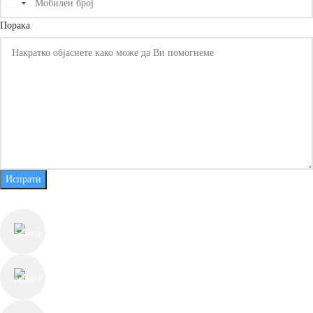
United
States
Порака
+1
Испрати
КОНТАКТ ИНФОРМАЦИИ
ул. Јуриј Гагарин бр.55, Скопје
+389 78 225 813