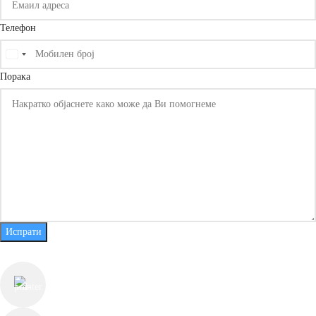
Телефон
United
States
Порака
+1
Испрати
КОНТАКТ ИНФОРМАЦИИ
ул. Јуриј Гагарин бр.55, Скопје