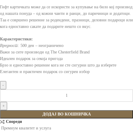
Гифт картичката може да се искористи за купување на било кој производ
од нашата понуда – од кожни чанти и ранци, до паричници и додатоци.
Таа е совршено решение за родендени, празници, деловни подароци или
кога едноставно сакате да подарите нешто со вкус.
Карактеристики:
Вредност:
500 ден – неограничено
Важи за сите производи од The Chesterfield Brand
Идеален подарок за секоја пригода
Брзо и едноставно решение кога не сте сигурни што да изберете
Елегантен и практичен подарок со сигурен избор
ДОДАЈ ВО КОШНИЧКА
Спореди
Премиум квалитет и услуга