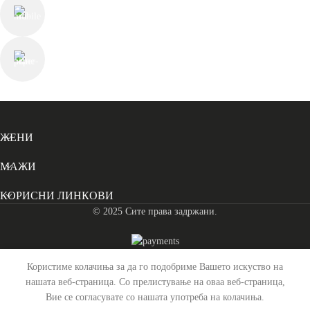
+389 78 225 813
contact@thechesterfieldstore.mk
СЛЕДЕТЕ НЕ
ЖЕНИ
МАЖИ
КОРИСНИ ЛИНКОВИ
© 2025 Сите права задржани.
Користиме колачиња за да го подобриме Вашето искуство на
Гифт Картичка Chesterfield – 500 ден
нашата веб-страница. Со прелистување на оваа веб-страница,
Вие се согласувате со нашата употреба на колачиња.
500
ден