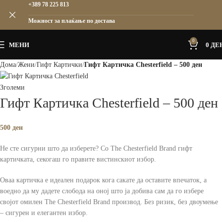
+389 78 225 813
Можност за плаќање по достава
0
МЕНИ
0
ДЕ
Дома
Жени
Гифт Картички
Гифт Картичка Chesterfield – 500 ден
Зголеми
Гифт Картичка Chesterfield – 500 ден
500
ден
Не сте сигурни што да изберете? Со The Chesterfield Brand гифт
картичката, секогаш го правите вистинскиот избор.
Оваа картичка е идеален подарок кога сакате да оставите впечаток, а
воедно да му дадете слобода на оној што ја добива сам да го избере
својот омилен The Chesterfield Brand производ. Без ризик, без двоумење
– сигурен и елегантен избор.