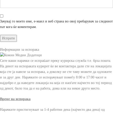
Зачувај го моето име, е-маил и веб страна во овој пребарувач за следниот
пат кога ќе коментирам.
Информации за испорака
Сите ваши нарачки се испраќаат преку курирска служба т.е. брза пошта.
На денот на испораката курирот ќе ве контактира дали сте на локацијата
која сте ја навеле за испорака, а доколку не сте таму можете да одложите
и за друг ден. Нарачките се испорачуваат помеѓу 8:00 и 17:00 часот и
најдобро е да наведете локација на која се наоѓате најчесто во тој период
од денот, било тоа да е на работа, дома или на некое друго место.
Време на испорака
Нарачките пристигнуваат за 1-4 работни дена (најчесто два дена) од