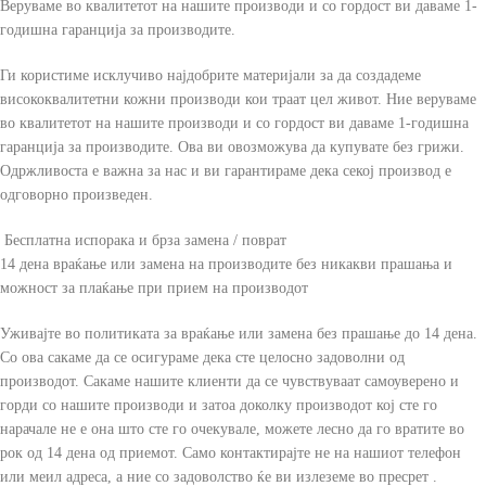
Веруваме во квалитетот на нашите производи и со гордост ви даваме 1-
годишна гаранција за производите.
Ги користиме исклучиво најдобрите материјали за да создадеме
висококвалитетни кожни производи кои траат цел живот. Ние веруваме
во квалитетот на нашите производи и со гордост ви даваме 1-годишна
гаранција за производите. Ова ви овозможува да купувате без грижи.
Одржливоста е важна за нас и ви гарантираме дека секој производ е
одговорно произведен.
Бесплатна испорака и брза замена / поврат
14 дена враќање или замена на производите без никакви прашања и
можност за плаќање при прием на производот
Уживајте во политиката за враќање или замена без прашање до 14 дена.
Со ова сакаме да се осигураме дека сте целосно задоволни од
производот. Сакаме нашите клиенти да се чувствуваат самоуверено и
горди со нашите производи и затоа доколку производот кој сте го
нарачале не е она што сте го очекувале, можете лесно да го вратите во
рок од 14 дена од приемот. Само контактирајте не на нашиот телефон
или меил адреса, а ние со задоволство ќе ви излеземе во пресрет .