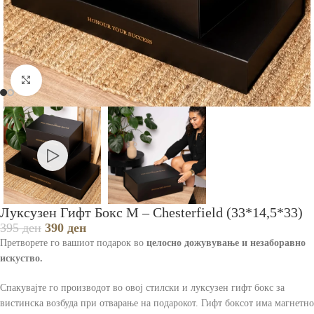
Зголеми
Луксузен Гифт Бокс M – Chesterfield (33*14,5*33)
395
ден
390
ден
Претворете го вашиот подарок во
целосно дожувување и незаборавно
искуство.
Спакувајте го производот во овој стилски и луксузен гифт бокс за
вистинска возбуда при отварање на подарокот. Гифт боксот има магнетно