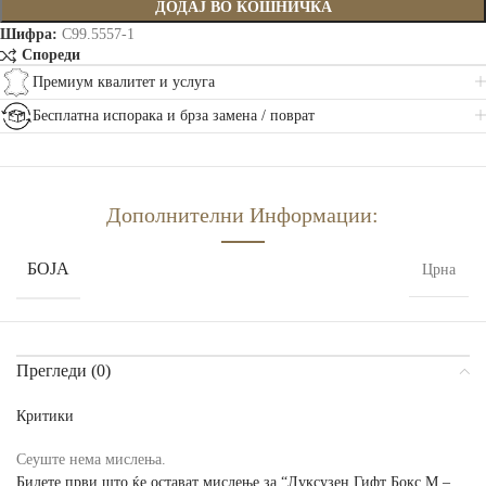
ДОДАЈ ВО КОШНИЧКА
Шифра:
C99.5557-1
Спореди
Премиум квалитет и услуга
Бесплатна испорака и брза замена / поврат
Дополнителни Информации:
БОЈА
Црна
Прегледи (0)
Критики
Сеуште нема мислења.
Бидете први што ќе остават мислење за “Луксузен Гифт Бокс M –