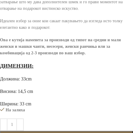
затварање што му дава дополнителен шмек и го прави моментот на
отварање на подарокот вистинско искуство.
Идеален избор за оние кои сакаат пакувањето да изгледа исто толку
елегантно како и подарокот.
Ова е кутија наменета за производи од типот на средни и мали
женски и машки чанти, несесери, женски ранчиња или за
комбинација од 2-3 производи по ваш избор.
ДИМЕНЗИИ:
Должина: 33cm
Висина: 14,5 cm
Ширина: 33 cm
На залиха