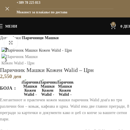
+389 78 225 813
Можност за плаќање по достава
0
МЕНИ
0
ДЕ
Дома
Мажи
Паричници Машки
Зголеми
Паричник Машки Кожен Walid – Црн
2,550
ден
БОЈА
Елегантниот и практичен кожен машки паричник Walid доаѓа во три
различни бои – коњак, кафеава и црна. Walid има две главни прегради, 8
прегради за картички и документи како и џеб со копче за вашите ситни
пари.