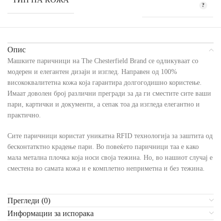
Опис
Машките паричници на The Chesterfield Brand се одликуваат со
модерен и елегантен дизајн и изглед. Направен од 100%
висококвалитетна кожа која гарантира долгогодишно користење.
Имаат доволен број различни прегради за да ги сместите сите ваши
пари, картички и документи, а сепак тоа да изгледа елегантно и
практично.
Сите паричници користат уникатна RFID технологија за заштита од
бесконтатктно крадење пари. Во повеќето паричници таа е како
мала метална плочка која носи своја тежина. Но, во нашиот случај е
сместена во самата кожа и е комплетно неприметна и без тежина.
Прегледи (0)
Информации за испорака