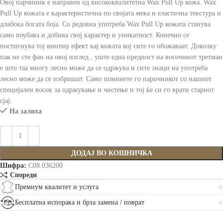
Овој парчиник е направен од висококвалитетна Wax Pull Up кожа. Wax
Pull Up кожата е карактеристична по својата мека и еластична текстура и
длабока богата боја. Со редовна употреба Wax Pull Up кожата станува
само поубава и добива свој карактер и уникатност. Конечно се
постигнува тој винтиџ ефект кај кожата кој сите го обожаваат. Доколку
пак не сте фан на овој изглед , уште една предност на восочниот третман
е што таа многу лесно може да се одржува и сите знаци на употреба
лесно може да се избришат. Само поминете го паричникот со нашиот
специјален восок за одржување и чистење и тој ќе си го врати стариот
сјај.
На залиха
ДОДАЈ ВО КОШНИЧКА
Шифра:
C08.036200
Спореди
Премиум квалитет и услуга
Бесплатна испорака и брза замена / поврат