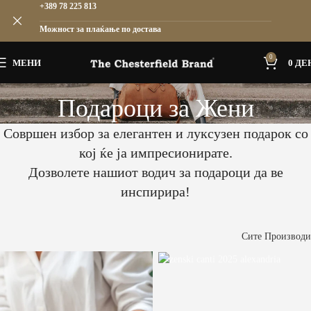
+389 78 225 813
Можност за плаќање по достава
0
МЕНИ
0
ДЕ
Подароци за Жени
Совршен избор за елегантен и луксузен подарок со
кој ќе ја импресионирате.
Дозволете нашиот водич за подароци да ве
инспирира!
Сите Производи
Чанти