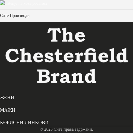
Кожни
Гифт
Куфери
Гифт Картички
Привезоци,
Сетови
Сите Производи
Одржување
Футроли,
на Кожата
Додатоци
ЖЕНИ
МАЖИ
КОРИСНИ ЛИНКОВИ
© 2025 Сите права задржани.