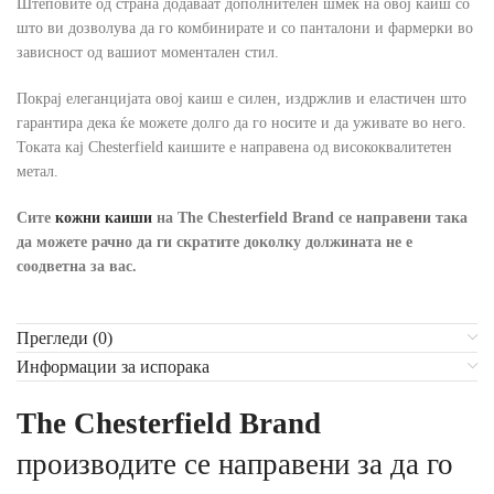
Штеповите од страна додаваат дополнителен шмек на овој каиш со
што ви дозволува да го комбинирате и со панталони и фармерки во
зависност од вашиот моментален стил.
Покрај елеганцијата овој каиш е силен, издржлив и еластичен што
гарантира дека ќе можете долго да го носите и да уживате во него.
Токата кај Chesterfield каишите е направена од висококвалитетен
метал.
Сите
кожни каиши
на The Chesterfield Brand
се направени така
да можете рачно да ги скратите доколку должината не е
соодветна за вас.
Прегледи (0)
Информации за испорака
The Chesterfield Brand
производите се направени за да го