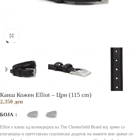
Зголеми
Каиш Кожен Elliot – Црн (115 cm)
2,350
ден
БОЈА
Elliot е каиш од колекцијата на The Chesterfield Brand кој зрачи со
елеганција и претставува суштински додаток на мажите кои зрачат со