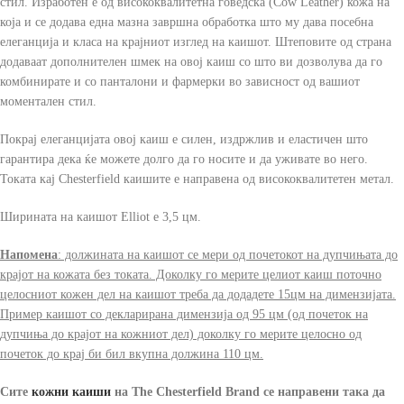
стил. Изработен е од висококвалитетна говедска (Cow Leather) кожа на
која и се додава една мазна завршна обработка што му дава посебна
елеганција и класа на крајниот изглед на каишот. Штеповите од страна
додаваат дополнителен шмек на овој каиш со што ви дозволува да го
комбинирате и со панталони и фармерки во зависност од вашиот
моментален стил.
Покрај елеганцијата овој каиш е силен, издржлив и еластичен што
гарантира дека ќе можете долго да го носите и да уживате во него.
Токата кај Chesterfield каишите е направена од висококвалитетен метал.
Ширината на каишот Elliot е 3,5 цм.
Напомена
: должината на каишот се мери од почетокот на дупчињата до
крајот на кожата без токата. Доколку го мерите целиот каиш поточно
целосниот кожен дел на каишот треба да додадете 15цм на димензијата.
Пример каишот со декларирана димензија од 95 цм (од почеток на
дупчиња до крајот на кожниот дел) доколку го мерите целосно од
почеток до крај би бил вкупна должина 110 цм.
Сите
кожни каиши
на The Chesterfield Brand
се направени така да