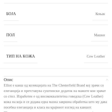
БОЈА
Коњак
ПОЛ
Машки
ТИП НА КОЖА
Cow Leather
Опис
Elliot е каиш од колекцијата на The Chesterfield Brand кој зрачи со
елеганција и претставува суштински додаток на мажите кои зрачат
со стил. Изработен е од висококвалитетна говедска (Cow Leather)
кожа на која и се додава една мазна завршна обработка што му дава
посебна елеганција и класа на крајниот изглед на каишот.