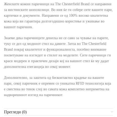
Женските кожни паричници на The Chesterfield Brand се направени
за вистинските шопохолици. Во нив ќе ги собере сите вашите пари,
картички и документи. Направени се од 100% високо квалитетна
кожа која ви гарантира долгогодишно користење и уживање во
вашиот паричник.
Знаеме дека паричниците денеска не се само за чување на парите,
туку се дел од модниот стил на дамите. Затоа во The Chesterfield
Brand покрај квалитетот и функционалноста, посебно внимание
посветуваме на изгледот и стилот на моделите. Сите паричници ги
краси модерен и практичен дизајн кој на вашиот стил ќе му дадат
дополнителна елеганција во секој момент.
Дополнително, за заштита од бесконтактно крадење на вашите
пари, секој паричник е опремен со уникатна RFID технологија која
е сместена во тенок слој во самата кожа комплетно неприметна на
надворешниот изглед на паричникот.
Прегледи (0)