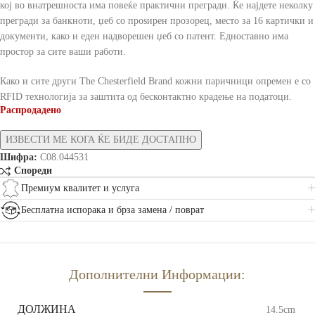
кој во внатрешноста има повеќе практични прегради. Ќе најдете неколку
прегради за банкноти, џеб со проѕирен прозорец, место за 16 картички и
документи, како и еден надворешен џеб со патент. Едноставно има
простор за сите ваши работи.
Како и сите други The Chesterfield Brand кожни паричници опремен е со
RFID технологија за заштита од бесконтактно крадење на податоци.
Распродадено
Шифра:
C08.044531
Спореди
Премиум квалитет и услуга
Бесплатна испорака и брза замена / поврат
Дополнителни Информации:
ДОЛЖИНА
14.5cm