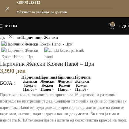
+389 78 225 813
Можност за плаќање по достава
0
МЕНИ
0
ДЕ
Зголеми
Дома
Жени
Паричници Женски
Паричник Женски Кожен Hanoi – Црн
3,990
ден
БОЈА
Практичен кожен паричник со простор за 16 картички и различни
прегради во внатрешниот дел. Совршен паричник за оние со преплавен
паричник. Hanoi ви нуди доволно простор за организирање на вашите
картички, сметки, пари и други важни документи. Во него ја има и
најновата RFID технологија за заштита од бесконтактна кражба на пари.