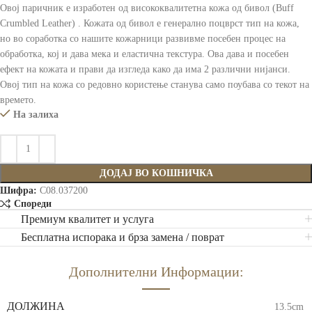
Овој паричник е изработен од висококвалитетна кожа од бивол (Buff
Crumbled Leather) . Кожата од бивол е генерално поцврст тип на кожа,
но во соработка со нашите кожарници развивме посебен процес на
обработка, кој и дава мека и еластична текстура. Ова дава и посебен
ефект на кожата и прави да изгледа како да има 2 различни нијанси.
Овој тип на кожа со редовно користење станува само поубава со текот на
времето.
На залиха
ДОДАЈ ВО КОШНИЧКА
Шифра:
C08.037200
Спореди
Премиум квалитет и услуга
Бесплатна испорака и брза замена / поврат
Дополнителни Информации:
ДОЛЖИНА
13.5cm