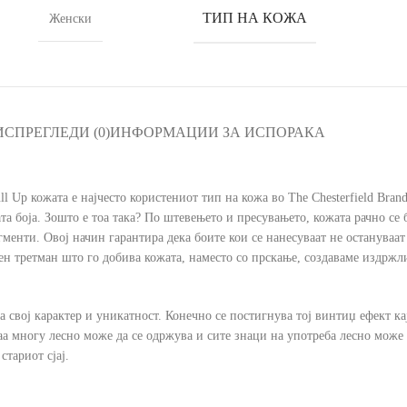
ТИП НА КОЖА
Женски
ИС
ПРЕГЛЕДИ (0)
ИНФОРМАЦИИ ЗА ИСПОРАКА
l Up кожата е најчесто користениот тип на кожа во The Chesterfield Bran
ата боја. Зошто е тоа така? По штевењето и пресувањето, кожата рачно се
енти. Овој начин гарантира дека боите кои се нанесуваат не остануваат 
ен третман што го добива кожата, наместо со прскање, создаваме издржли
 свој карактер и уникатност. Конечно се постигнува тој винтиџ ефект кај
таа многу лесно може да се одржува и сите знаци на употреба лесно може 
стариот сјај.