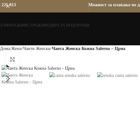
 225 813
Можност за плаќање по д
ЖЕНИ
МАЖИ
ИСТРАЖИ
ВОДИЧ ЗА ПОДАРОЦИ
Дома
Жени
Чанти Женски
Чанта Женска Кожна Salerno – Црна
Зголеми