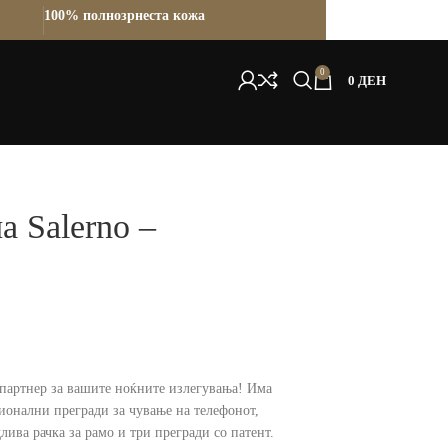
100% полнозрнеста кожа
0
0
ДЕН
 Salerno –
 партнер за вашите ноќните излегувања! Има
ионални прегради за чување на телефонот,
лива рачка за рамо и три прегради со патент.