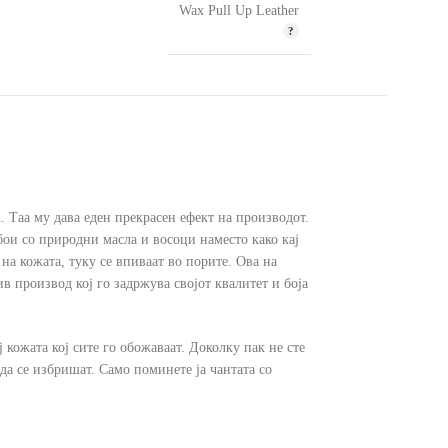
Wax Pull Up Leather
d. Таа му дава еден прекрасен ефект на производот.
 бои со природни масла и восоци наместо како кај
на кожата, туку се впиваат во порите. Ова на
в производ кој го задржува својот квалитет и боја
 кожата кој сите го обожаваат. Доколку пак не сте
да се избришат. Само поминете ја чантата со