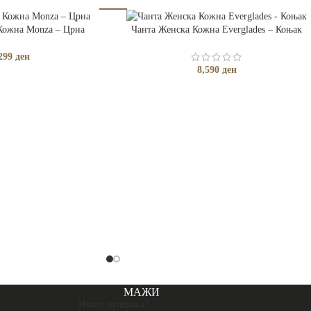
ЧКА
ДОДАЈ ВО КОШНИЧКА
Кожна Monza – Црна
Чанта Женска Кожна Everglades – Коњак
299
ден
8,590
ден
МАЖИ
Имате прашања?