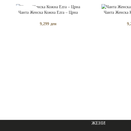
ПРОЧИТАЈ ПОВЕЌЕ
ДОДАЈ ВО КОШНИ
Чанта Женска Кожна Ezra – Црна
Чанта Женска 
РАСПРОДАДЕНО
9,299
ден
9,
ЖЕНИ