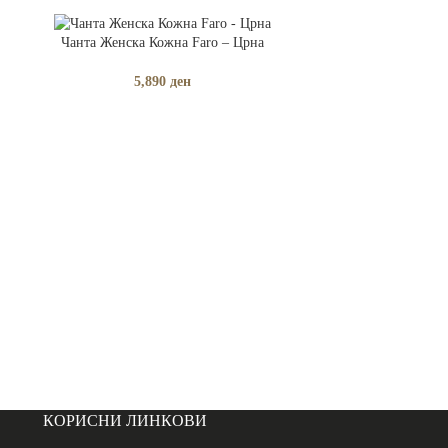
ДОДАЈ ВО КОШНИЧКА
Чанта Женска Кожна Faro – Црна
РАСПРОДАДЕНО
5,890
ден
ПРОЧИТАЈ ПОВЕЌ
Чанта Женска К
5,
КОРИСНИ ЛИНКОВИ