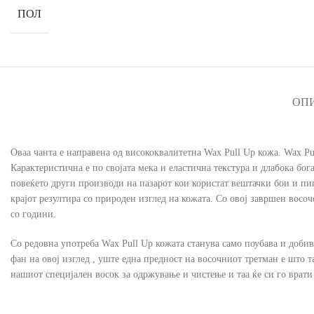
ПОЛ
ОП
Оваа чанта е направена од висококвалитетна Wax Pull Up кожа. Wax Pul
Карактеристична е по својата мека и еластична текстура и длабока бог
повеќето други производи на пазарот кои користат вештачки бои и пигм
крајот резултира со природен изглед на кожата. Со овој завршен восоч
со години.
Со редовна употреба Wax Pull Up кожата станува само поубава и добива
фан на овој изглед , уште една предност на восочниот третман е што 
нашиот специјален восок за одржување и чистење и таа ќе си го врати 