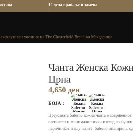
остава
14 дена враќање и замена
ексклузивен увозник на The Chesterfield Brand во Македонија
Чанта Женска Кожна
Црна
4,650
ден
БОЈА
Преубавата Salerno кожна чанта е совршениот
елегантен и минималистички изглед со функц
паричникот и клучевите. Salerno има прилагод