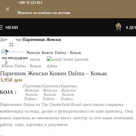
+389 78 225 813
Можност за плаќање по достава
0
МЕНИ
0
ДЕ
Дома
Жени
Паричници Женски
Зголеми
РАСПРОДАДЕНО
Паричник Женски Кожен Dalma – Коњак
3,950
ден
БОЈА
Паричникот Dalma на The Chesterfield Brand претставува совршена
комбинација на мода, дизајн и функционалност во еден производ. Овој
кожен паричник во овозможува многу простор за сите ваши неопходни
работи, пари, картички и документи.