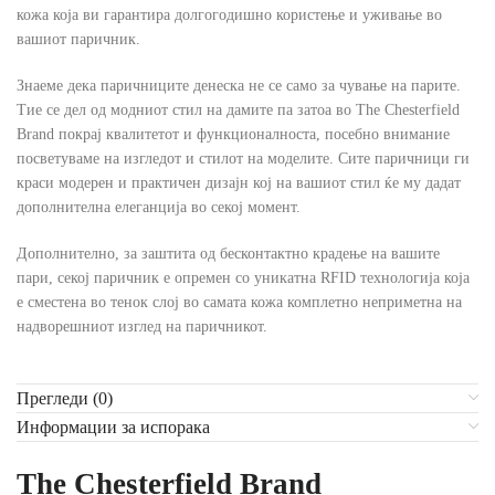
кожа која ви гарантира долгогодишно користење и уживање во
вашиот паричник.
Знаеме дека паричниците денеска не се само за чување на парите.
Тие се дел од модниот стил на дамите па затоа во The Chesterfield
Brand покрај квалитетот и функционалноста, посебно внимание
посветуваме на изгледот и стилот на моделите. Сите паричници ги
краси модерен и практичен дизајн кој на вашиот стил ќе му дадат
дополнителна елеганција во секој момент.
Дополнително, за заштита од бесконтактно крадење на вашите
пари, секој паричник е опремен со уникатна RFID технологија која
е сместена во тенок слој во самата кожа комплетно неприметна на
надворешниот изглед на паричникот.
Прегледи (0)
Информации за испорака
The Chesterfield Brand