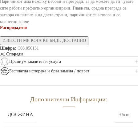
Паричникот има неколку џебови и прегради, за да можете да ги чувате
сите работи префектно организирани. Главната, средна преграда се
затвора со патент, а од двете страни, паричникот се затвора и со
магнетно копче.
Распродадено
Шифра:
C08.050131
Спореди
Премиум квалитет и услуга
Бесплатна испорака и брза замена / поврат
Дополнителни Информации:
ДОЛЖИНА
9.5cm