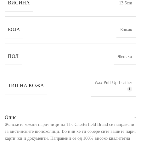
ВИСИНА
13.5cm
БОЈА
Коњак
ПОЛ
Женски
Wax Pull Up Leather
ТИП НА КОЖА
Опис
Женските кожни паричници на The Chesterfield Brand се направени
за вистинските шопохолици. Во нив ќе ги собере сите вашите пари,
картички и документи. Направени се од 100% високо квалитетна