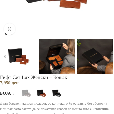
Зголеми
Гифт Сет Lux Женски – Коњак
7,950
ден
БОЈА
Дали барате луксузен подарок со кој некого ќе оставите без зборови?
Или пак само сакате да се почaстите себеси со нешто што е навистина