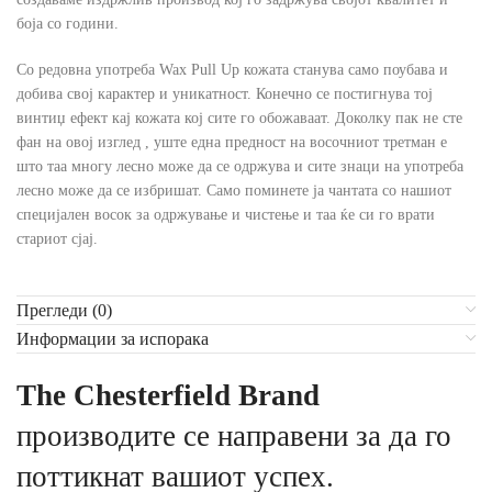
боја со години.
Со редовна употреба Wax Pull Up кожата станува само поубава и
добива свој карактер и уникатност. Конечно се постигнува тој
винтиџ ефект кај кожата кој сите го обожаваат. Доколку пак не сте
фан на овој изглед , уште една предност на восочниот третман е
што таа многу лесно може да се одржува и сите знаци на употреба
лесно може да се избришат. Само поминете ја чантата со нашиот
специјален восок за одржување и чистење и таа ќе си го врати
стариот сјај.
Прегледи (0)
Информации за испорака
The Chesterfield Brand
производите се направени за да го
поттикнат вашиот успех.