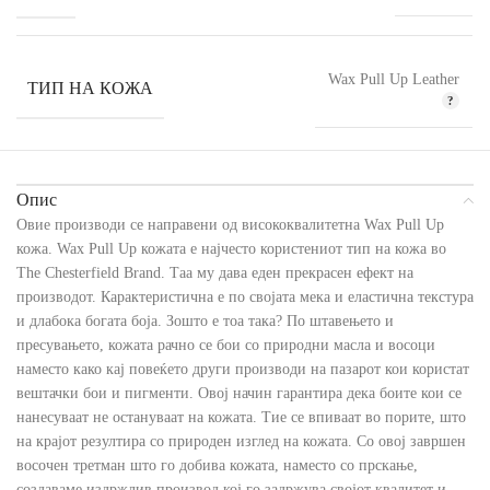
Wax Pull Up Leather
ТИП НА КОЖА
Опис
Овие производи се направени од висококвалитетна Wax Pull Up
кожа. Wax Pull Up кожата е најчесто користениот тип на кожа во
The Chesterfield Brand. Таа му дава еден прекрасен ефект на
производот. Карактеристична е по својата мека и еластична текстура
и длабока богата боја. Зошто е тоа така? По штавењето и
пресувањето, кожата рачно се бои со природни масла и восоци
наместо како кај повеќето други производи на пазарот кои користат
вештачки бои и пигменти. Овој начин гарантира дека боите кои се
нанесуваат не остануваат на кожата. Тие се впиваат во порите, што
на крајот резултира со природен изглед на кожата. Со овој завршен
восочен третман што го добива кожата, наместо со прскање,
создаваме издржлив производ кој го задржува својот квалитет и