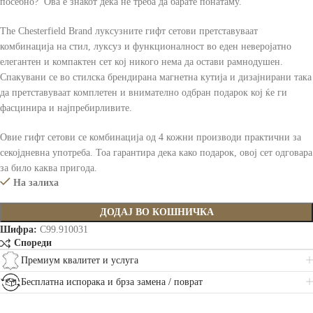
посебно? Ова е знакот дека не треба да барате понатаму.
The Chesterfield Brand луксузните гифт сетови претставуваат
комбинација на стил, луксуз и функционалност во еден неверојатно
елегантен и компактен сет кој никого нема да остави рамнодушен.
Спакувани се во стилска брендирана магнетна кутија и дизајнирани така
да претставуваат комплетен и внимателно одбран подарок кој ќе ги
фасцинира и најпребирливите.
Овие гифт сетови се комбинација од 4 кожни производи практични за
секојдневна употреба. Тоа гарантира дека како подарок, овој сет одговара
за било каква пригода.
На залиха
ДОДАЈ ВО КОШНИЧКА
Шифра:
C99.910031
Спореди
Премиум квалитет и услуга
Бесплатна испорака и брза замена / поврат