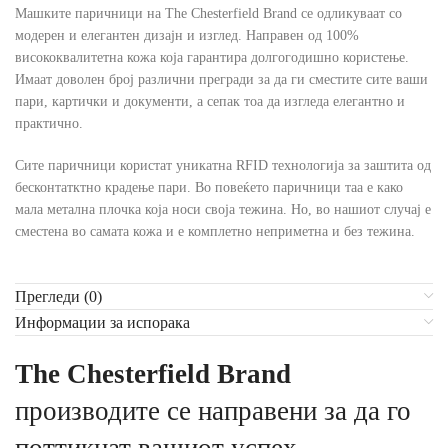
Машките паричници на The Chesterfield Brand се одликуваат со
модерен и елегантен дизајн и изглед. Направен од 100%
висококвалитетна кожа која гарантира долгогодишно користење.
Имаат доволен број различни прегради за да ги сместите сите ваши
пари, картички и документи, а сепак тоа да изгледа елегантно и
практично.
Сите паричници користат уникатна RFID технологија за заштита од
бесконтатктно крадење пари. Во повеќето паричници таа е како
мала метална плочка која носи своја тежина. Но, во нашиот случај е
сместена во самата кожа и е комплетно неприметна и без тежина.
Прегледи (0)
Информации за испорака
The Chesterfield Brand
производите се направени за да го