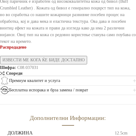
Овој паричник е изработен од висококвалитетна кожа од бивол (Buff
Crumbled Leather) . Кожата од бивол е генерално поцврст тип на кожа,
но во соработка со нашите кожарници развивме посебен процес на
обработка, кој и дава мека и еластична текстура. Ова дава и посебен
винтиџ ефект на кожата и прави да изгледа како да има 2 различни
нијанси. Овој тип на кожа со редовно користење станува само поубава со
текот на времето.
Распродадено
Шифра:
C08.037031
Спореди
Премиум квалитет и услуга
Бесплатна испорака и брза замена / поврат
Дополнителни Информации:
ДОЛЖИНА
12.5cm