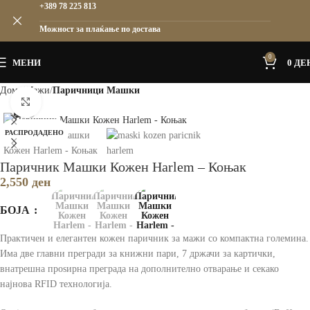
+389 78 225 813
Можност за плаќање по достава
0
МЕНИ
0
ДЕ
Дома
Мажи
Паричници Машки
Зголеми
РАСПРОДАДЕНО
Паричник Машки Кожен Harlem – Коњак
2,550
ден
БОЈА
Практичен и елегантен кожен паричник за мажи со компактна големина.
Има две главни прегради за книжни пари, 7 држачи за картички,
внатрешна проѕирна преграда на дополнително отварање и секако
најнова RFID технологија.