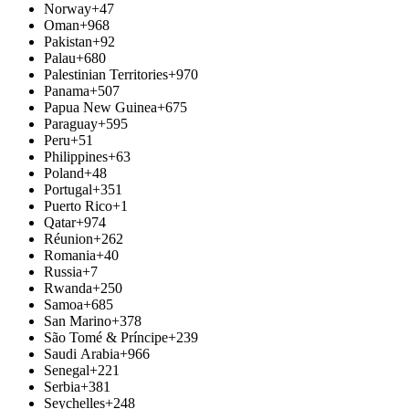
Norway
+47
Oman
+968
Pakistan
+92
Palau
+680
Palestinian Territories
+970
Panama
+507
Papua New Guinea
+675
Paraguay
+595
Peru
+51
Philippines
+63
Poland
+48
Portugal
+351
Puerto Rico
+1
Qatar
+974
Réunion
+262
Romania
+40
Russia
+7
Rwanda
+250
Samoa
+685
San Marino
+378
São Tomé & Príncipe
+239
Saudi Arabia
+966
Senegal
+221
Serbia
+381
Seychelles
+248