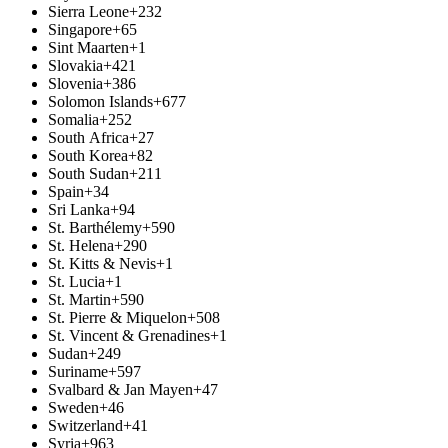
Sierra Leone
+232
Singapore
+65
Sint Maarten
+1
Slovakia
+421
Slovenia
+386
Solomon Islands
+677
Somalia
+252
South Africa
+27
South Korea
+82
South Sudan
+211
Spain
+34
Sri Lanka
+94
St. Barthélemy
+590
St. Helena
+290
St. Kitts & Nevis
+1
St. Lucia
+1
St. Martin
+590
St. Pierre & Miquelon
+508
St. Vincent & Grenadines
+1
Sudan
+249
Suriname
+597
Svalbard & Jan Mayen
+47
Sweden
+46
Switzerland
+41
Syria
+963