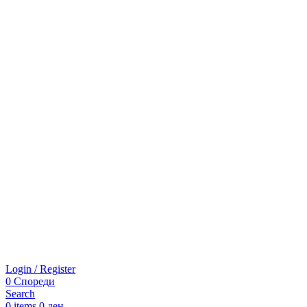
Login / Register
0
Спореди
Search
0
items
0
ден