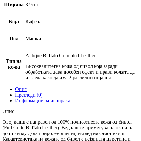
Ширина
3.9cm
Боја
Кафена
Пол
Машки
Antique Buffalo Crumbled Leather
Тип на
Високвалитетна кожа од бивол која заради
кожа
обработката дава посебен ефект и прави кожата да
изгледа како да има 2 различни нијанси.
Опис
Прегледи (0)
Информации за испорака
Опис
Овој каиш е направен од 100% полнозенеста кожа од бивол
(Full Grain Buffalo Leather). Веднаш се приметува на око и на
допир и му дава природен винтиџ изглед на самот каиш.
Карактеристика на кожата од бивол е нејзината цврстина и