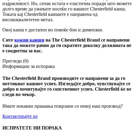
издржливост. Но, сепак истата е еластична поради што можете
долго време да уживате носеќи го вашиот Chesterfield каиш.
Токата кај Chesterfield каишите е направена од
висококвалитетен метал.
Овој каиш е достапен во повеќе бои и димензии.
Сите
кожни каиши
на The Chesterfield Brand
се направени
така да можете рачно да ги скратите доколку должината не
е соодветна за вас.
Прегледи (0)
Информации за испорака
The Chesterfield Brand
производите се направени за да го
поттикнат вашиот успех. Изгледајте добро, чувствувајте се
добро и почитувајте го сопствениот успех. Chesterfield ќе ве
следи во чекор.
Имате некакви прашања поврзани со некој наш производ?
Контактирајте не
ИСПРАТЕТЕ НИ ПОРАКА