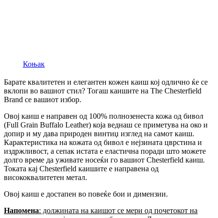
Коњак
Барате квалитетен и елегантен кожен каиш кој одлично ќе се
вклопи во вашиот стил? Тогаш каишите на The Chesterfield
Brand се вашиот избор.
Овој каиш е направен од 100% полнозенеста кожа од бивол
(Full Grain Buffalo Leather) која веднаш се приметува на око и
допир и му дава природен винтиџ изглед на самот каиш.
Карактеристика на кожата од бивол е нејзината цврстина и
издржливост, а сепак истата е еластична поради што можете
долго време да уживате носеќи го вашиот Chesterfield каиш.
Токата кај Chesterfield каишите е направена од
висококвалитетен метал.
Овој каиш е достапен во повеќе бои и димензии.
Напомена
: должината на каишот се мери од почетокот на