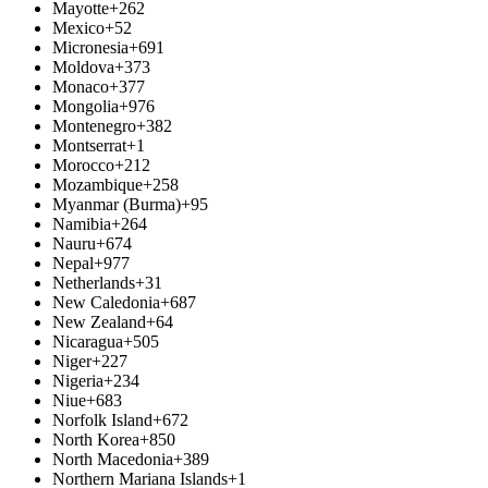
Mayotte
+262
Mexico
+52
Micronesia
+691
Moldova
+373
Monaco
+377
Mongolia
+976
Montenegro
+382
Montserrat
+1
Morocco
+212
Mozambique
+258
Myanmar (Burma)
+95
Namibia
+264
Nauru
+674
Nepal
+977
Netherlands
+31
New Caledonia
+687
New Zealand
+64
Nicaragua
+505
Niger
+227
Nigeria
+234
Niue
+683
Norfolk Island
+672
North Korea
+850
North Macedonia
+389
Northern Mariana Islands
+1