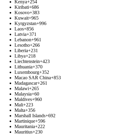
Kenya
+254
Kiribati
+686
Kosovo
+383
Kuwait
+965
Kyrgyzstan
+996
Laos
+856
Latvia
+371
Lebanon
+961
Lesotho
+266
Liberia
+231
Libya
+218
Liechtenstein
+423
Lithuania
+370
Luxembourg
+352
Macao SAR China
+853
Madagascar
+261
Malawi
+265
Malaysia
+60
Maldives
+960
Mali
+223
Malta
+356
Marshall Islands
+692
Martinique
+596
Mauritania
+222
Mauritius
+230