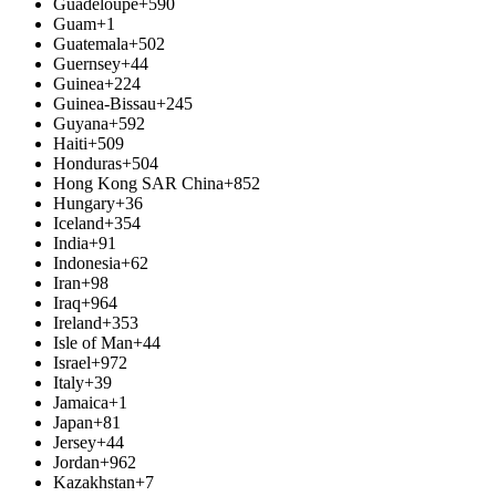
Guadeloupe
+590
Guam
+1
Guatemala
+502
Guernsey
+44
Guinea
+224
Guinea-Bissau
+245
Guyana
+592
Haiti
+509
Honduras
+504
Hong Kong SAR China
+852
Hungary
+36
Iceland
+354
India
+91
Indonesia
+62
Iran
+98
Iraq
+964
Ireland
+353
Isle of Man
+44
Israel
+972
Italy
+39
Jamaica
+1
Japan
+81
Jersey
+44
Jordan
+962
Kazakhstan
+7