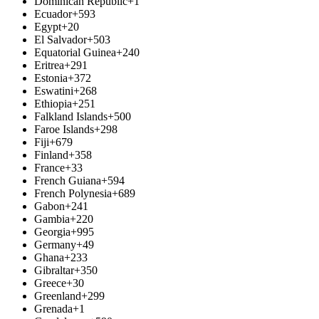
Dominican Republic
+1
Ecuador
+593
Egypt
+20
El Salvador
+503
Equatorial Guinea
+240
Eritrea
+291
Estonia
+372
Eswatini
+268
Ethiopia
+251
Falkland Islands
+500
Faroe Islands
+298
Fiji
+679
Finland
+358
France
+33
French Guiana
+594
French Polynesia
+689
Gabon
+241
Gambia
+220
Georgia
+995
Germany
+49
Ghana
+233
Gibraltar
+350
Greece
+30
Greenland
+299
Grenada
+1