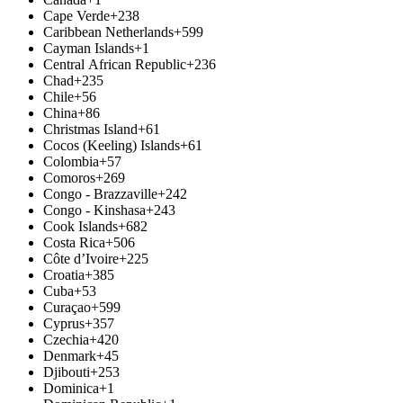
Cape Verde
+238
Caribbean Netherlands
+599
Cayman Islands
+1
Central African Republic
+236
Chad
+235
Chile
+56
China
+86
Christmas Island
+61
Cocos (Keeling) Islands
+61
Colombia
+57
Comoros
+269
Congo - Brazzaville
+242
Congo - Kinshasa
+243
Cook Islands
+682
Costa Rica
+506
Côte d’Ivoire
+225
Croatia
+385
Cuba
+53
Curaçao
+599
Cyprus
+357
Czechia
+420
Denmark
+45
Djibouti
+253
Dominica
+1