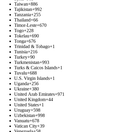
Taiwan
+886
Tajikistan
+992
Tanzania
+255
Thailand
+66
Timor-Leste
+670
Togo
+228
Tokelau
+690
Tonga
+676
Trinidad & Tobago
+1
Tunisia
+216
Turkey
+90
Turkmenistan
+993
Turks & Caicos Islands
+1
Tuvalu
+688
U.S. Virgin Islands
+1
Uganda
+256
Ukraine
+380
United Arab Emirates
+971
United Kingdom
+44
United States
+1
Uruguay
+598
Uzbekistan
+998
Vanuatu
+678
Vatican City
+39
Venezuela
+58