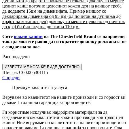
дупчињата до крајот на кожата без токата. Доколку го мерите
целиот каиш поточно целосниот кожен дел на каишот треба
да додадете 15цм на димензијата. Пример каишот со
декларирана димензија од 95 цм (од почеток на дупчиња до
крајот на кожниот дел) доколку го мерите целосно од почеток
до крај би бил вкупна должина 110 цм.
Сите
кожни каиши
на The Chesterfield Brand
се направени
така да можете рачно да ги скратите доколку должината не
е соодветна за вас.
Распродадено
Шифра:
C60.005301115
Спореди
Премиум квалитет и услуга
Веруваме во квалитетот на нашите производи и со гордост ви
даваме 1-годишна гаранција за производите.
Ги користиме исклучиво најдобрите материјали за да
создадеме висококвалитетни кожни производи кои траат цел
живот. Ние веруваме во квалитетот на нашите производи и со
гордост ви даваме 1-годишна гаранција за производите. Ова