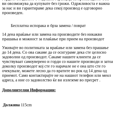
ви овозможува да купувате без грижи. Одржливоста е важна
за нас и ви гарантираме дека секој производ е одговорно
произведен.
Бесплатна испорака и брза замена / поврат
14 дена враќање или замена на производите без никакви
прашања и можност за плаќање при прием на производот
Уживајте во политиката за враќање или замена без прашање
до 14 дена. Со ова сакаме да се осигураме дека сте целосно
задоволни од производот. Сакаме нашите клиенти да се
чувствуваат самоуверено и горди со нашите производи и затоа
доколку производот кој сте го нарачале не е она што сте го
очекувале, можете лесно да го вратите во рок од 14 дена од
приемот. Само контактирајте не на нашиот телефон или меил
адреса, а ние со задоволство ќе ви излеземе во пресрет .
Дополнителни Информации:
Должина
115cm