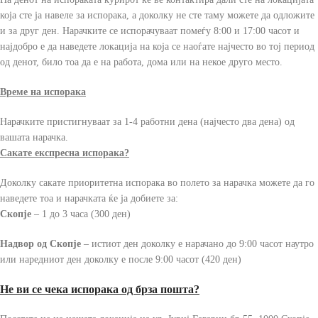
која сте ја навеле за испорака, а доколку не сте таму можете да одложите
и за друг ден. Нарачките се испорачуваат помеѓу 8:00 и 17:00 часот и
најдобро е да наведете локација на која се наоѓате најчесто во тој период
од денот, било тоа да е на работа, дома или на некое друго место.
Време на испорака
Нарачките пристигнуваат за 1-4 работни дена (најчесто два дена) од
вашата нарачка.
Сакате експресна испорака?
Доколку сакате приоритетна испорака во полето за нарачка можете да го
наведете тоа и нарачката ќе ја добиете за:
Скопје
– 1 до 3 часа (300 ден)
Надвор од Скопје
– истиот ден доколку е нарачано до 9:00 часот наутро
или наредниот ден доколку е после 9:00 часот (420 ден)
Не ви се чека испорака од брза пошта?