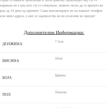
горди со нашите производи и затоа доколку производот кој сте го
нарачале не е она што сте го очекувале, можете лесно да го вратите во
рок од 14 дена од приемот. Само контактирајте не на нашиот телефон
или меил адреса, а ние со задоволство ќе ви излеземе во пресрет .
Дополнителни Информации:
7.5cm
ДОЛЖИНА
10cm
ВИСИНА
Црвена
БОЈА
Унисекс
ПОЛ