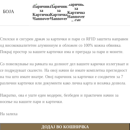
БОЈА
Стилски и сигурен држач за картички и пари со RFID заштита направен
од висококвалитетен алуминиум и обложен со 100% кожна обвивка.
Покрај простор за вашите картички има и преграда за пари и монети.
Со повелкување на рачката на долниот дел вашите карички излегуваат и
се подредуваат скалесто. На овој начин ќе имате комплетна прегледност
на тоа што имате внатре. Овој паричник за картички е соодветен за 7
различни картички или документи како лична карта и возачка дозвола.
Накратко, ова е уште еден модерен, безбеден и практичен начин за
носење на вашите пари и картички.
На залиха
ДОДАЈ ВО КОШНИЧКА