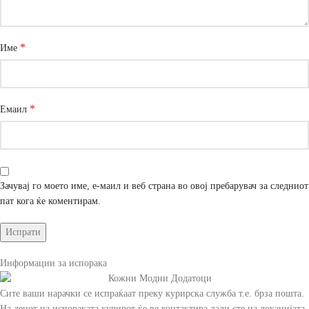
*
Име
*
Емаил
Зачувај го моето име, е-маил и веб страна во овој пребарувач за следниот
пат кога ќе коментирам.
Информации за испорака
Сите ваши нарачки се испраќаат преку курирска служба т.е. брза пошта.
На денот на испораката курирот ќе ве контактира дали сте на локацијата