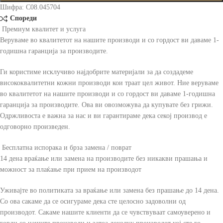
Шифра:
C08.045704
Спореди
Премиум квалитет и услуга
Веруваме во квалитетот на нашите производи и со гордост ви даваме 1-
годишна гаранција за производите.
Ги користиме исклучиво најдобрите материјали за да создадеме
висококвалитетни кожни производи кои траат цел живот. Ние веруваме
во квалитетот на нашите производи и со гордост ви даваме 1-годишна
гаранција за производите. Ова ви овозможува да купувате без грижи.
Одржливоста е важна за нас и ви гарантираме дека секој производ е
одговорно произведен.
Бесплатна испорака и брза замена / поврат
14 дена враќање или замена на производите без никакви прашања и
можност за плаќање при прием на производот
Уживајте во политиката за враќање или замена без прашање до 14 дена.
Со ова сакаме да се осигураме дека сте целосно задоволни од
производот. Сакаме нашите клиенти да се чувствуваат самоуверено и