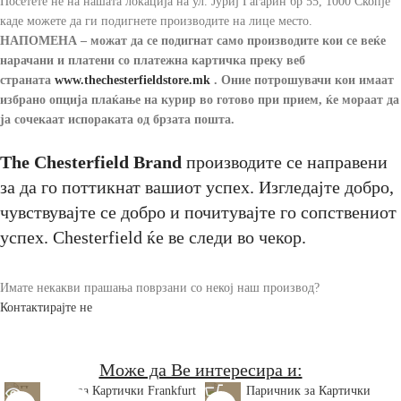
Посетете не на нашата локација на ул. Јуриј Гагарин бр 55, 1000 Скопје
каде можете да ги подигнете производите на лице место.
НАПОМЕНА – можат да се подигнат само производите кои се веќе
нарачани и платени со платежна картичка преку веб
страната
www.thechesterfieldstore
.mk
.
Оние потрошувачи кои имаат
избрано опција плаќање на курир во готово при прием, ќе мораат да
ја сочекаат испораката од брзата пошта.
The Chesterfield Brand
производите се направени
за да го поттикнат вашиот успех. Изгледајте добро,
чувствувајте се добро и почитувајте го сопствениот
успех. Chesterfield ќе ве следи во чекор.
Имате некакви прашања поврзани со некој наш производ?
Контактирајте не
Може да Ве интересира и: