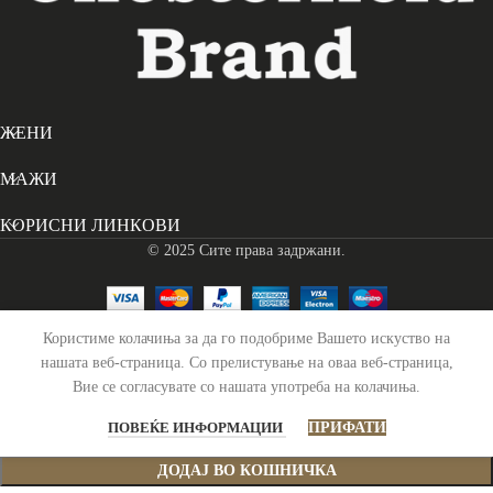
ЖЕНИ
МАЖИ
КОРИСНИ ЛИНКОВИ
© 2025 Сите права задржани.
Користиме колачиња за да го подобриме Вашето искуство на
Паричник за Картички Hannover – Црвен
нашата веб-страница. Со прелистување на оваа веб-страница,
Вие се согласувате со нашата употреба на колачиња.
3,190
ден
На залиха
ПОВЕЌЕ ИНФОРМАЦИИ
ПРИФАТИ
ДОДАЈ ВО КОШНИЧКА