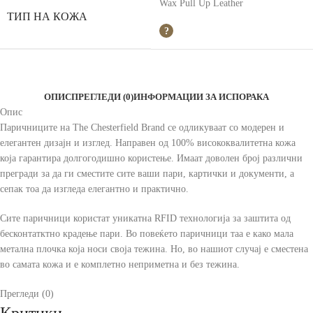
Wax Pull Up Leather
ТИП НА КОЖА
ОПИС
ПРЕГЛЕДИ (0)
ИНФОРМАЦИИ ЗА ИСПОРАКА
Опис
Паричниците на The Chesterfield Brand се одликуваат со модерен и
елегантен дизајн и изглед. Направен од 100% висококвалитетна кожа
која гарантира долгогодишно користење. Имаат доволен број различни
прегради за да ги сместите сите ваши пари, картички и документи, а
сепак тоа да изгледа елегантно и практично.
Сите паричници користат уникатна RFID технологија за заштита од
бесконтатктно крадење пари. Во повеќето паричници таа е како мала
метална плочка која носи своја тежина. Но, во нашиот случај е сместена
во самата кожа и е комплетно неприметна и без тежина.
Прегледи (0)
Критики