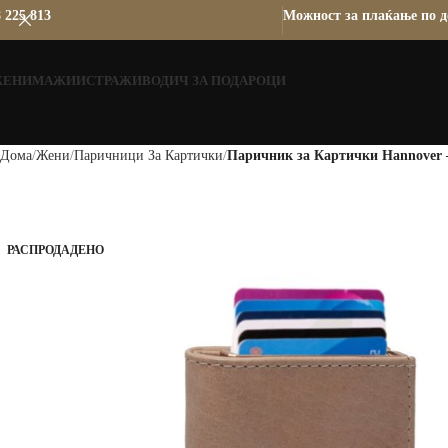
 225 813
Можност за плаќање по д
ЖЕНИ
МАЖИ
ИСТРАЖИ
ВОДИЧ ЗА ПОДАРОЦИ
Дома
Жени
Паричници За Картички
Паричник за Картички Hannover –
РАСПРОДАДЕНО