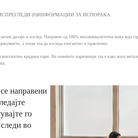
ИС
ПРЕГЛЕДИ (0)
ИНФОРМАЦИИ ЗА ИСПОРАКА
егантен дизајн и изглед. Направен од 100% висококвалитетна кожа која 
документи, а сепак тоа да изгледа елегантно и практично.
сконтатктно крадење пари. Во повеќето паричници таа е како мала металн
на.
се направени
ледајте
увајте го
 следи во