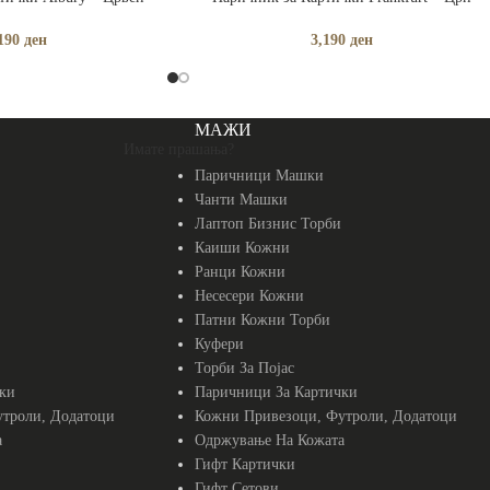
190
ден
3,190
ден
МАЖИ
Имате прашања?
Паричници Машки
Чанти Машки
Лаптоп Бизнис Торби
Каиши Кожни
Ранци Кожни
Несесери Кожни
Патни Кожни Торби
Куфери
Торби За Појас
ки
Паричници За Картички
троли, Додатоци
Кожни Привезоци, Футроли, Додатоци
а
Одржување На Кожата
Гифт Картички
Гифт Сетови