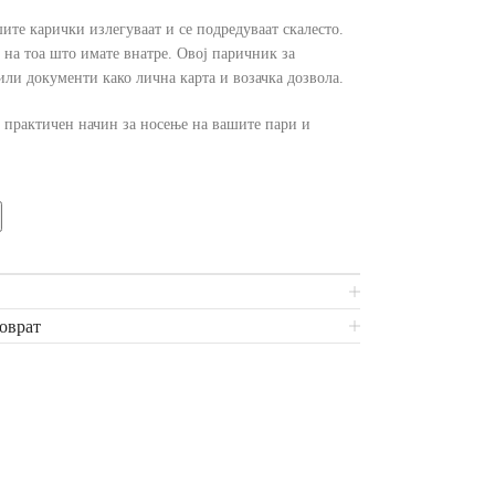
ите карички излегуваат и се подредуваат скалесто.
 на тоа што имате внатре. Овој паричник за
или документи како лична карта и возачка дозвола.
и практичен начин за носење на вашите пари и
поврат