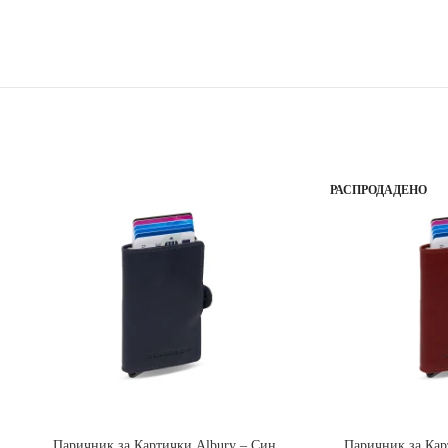
РАСПРОДАДЕНО
ДОДАЈ ВО КОШНИЧКА
ПРОЧИТАЈ ПОВЕЌ
Паричник за Картички Albury – Син
Паричник за Кар