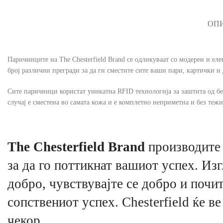
ОП
Паричниците на The Chesterfield Brand се одликуваат со модерен и ел
број различни прегради за да ги сместите сите ваши пари, картички и 
Сите паричници користат уникатна RFID технологија за заштита од бе
случај е сместена во самата кожа и е комплетно неприметна и без тежи
The Chesterfield Brand
производите 
за да го поттикнат вашиот успех. Изг
добро, чувствувајте се добро и почит
сопствениот успех. Chesterfield ќе ве
чекор.