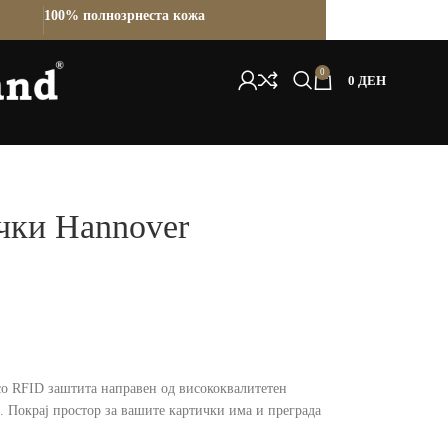
100% полнозрнеста кожа
0
0
ДЕН
чки Hannover
со RFID заштита направен од висококвалитетен
 Покрај простор за вашите картички има и преграда