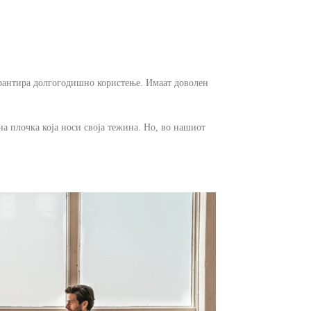
гарантира долгогодишно користење. Имаат доволен
а плочка која носи своја тежина. Но, во нашиот