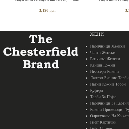
3,190
ден
3,
ЖЕНИ
Паричници Женски
Чанти Женски
Ранчиња Женски
Каиши Кожни
Несесери Кожни
Лаптоп Бизнис Торби
Патни Кожни Торби
Куфери
Торби За Појас
Паричници За Картич
Кожни Привезоци, Фу
Одржување На Кожат
Гифт Картички
Гифт Сетови