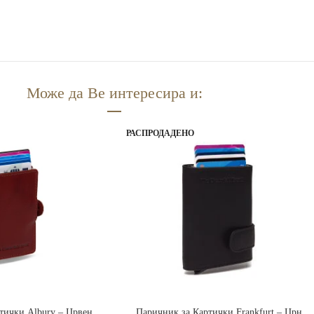
Може да Ве интересира и:
РАСПРОДАДЕНО
Е
ПРОЧИТАЈ ПОВЕЌЕ
тички Albury – Црвен
Паричник за Картички Frankfurt – Црн