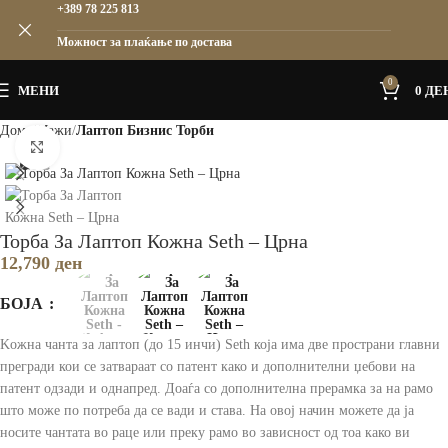
+389 78 225 813
Можност за плаќање по достава
0
МЕНИ
0
ДЕ
Дома
Мажи
Лаптоп Бизнис Торби
Зголеми
Торба За Лаптоп Кожна Seth – Црна
12,790
ден
БОЈА
Kожна чанта за лаптоп (до 15 инчи) Seth која има две пространи главни
прегради кои се затвараат со патент како и дополнителни џебови на
патент одзади и однапред. Доаѓа со дополнителна прерамка за на рамо
што може по потреба да се вади и става. На овој начин можете да ја
носите чантата во раце или преку рамо во зависност од тоа како ви