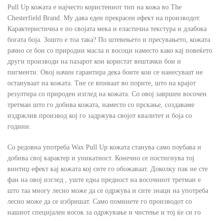
Pull Up кожата е најчесто користениот тип на кожа во The
Chesterfield Brand. Му дава еден прекрасен ефект на производот.
Карактеристична е по својата мека и еластична текстура и длабока
богата боја. Зошто е тоа така? По штевењето и пресувањето, кожата
рачно се бои со природни масла и восоци наместо како кај повеќето
други производи на пазарот кои користат вештачки бои и
пигменти. Овој начин гарантира дека боите кои се нанесуваат не
остануваат на кожата. Тие се впиваат во порите, што на крајот
резултира со природен изглед на кожата. Со овој завршен восочен
третман што го добива кожата, наместо со прскање, создаваме
издржлив производ кој го задржува својот квалитет и боја со
години.
Со редовна употреба Wax Pull Up кожата станува само поубава и
добива свој карактер и уникатност. Конечно се постигнува тој
винтиџ ефект кај кожата кој сите го обожаваат. Доколку пак не сте
фан на овој изглед , уште една предност на восочниот третман е
што таа многу лесно може да се одржува и сите знаци на употреба
лесно може да се избришат. Само поминете го производот со
нашиот специјален восок за одржување и чистење и тој ќе си го