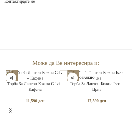
Контактирајте не
Може да Ве интересира и:
РАСПРОДАДЕНО
Торба За Лаптоп Кожна Calvi –
Торба За Лаптоп Кожна Iseo –
Кафена
Црна
11,590
ден
17,590
ден
Т