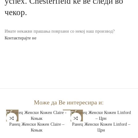
успех. Chesterfield ќе ве следи во
чекор.
Имате некакви прашања поврзани со некој наш производ?
Контактирајте не
Може да Ве интересира и:
Ранец Женски Кожен Claire –
Ранец Женски Кожен Linford –
Коњак
Црн