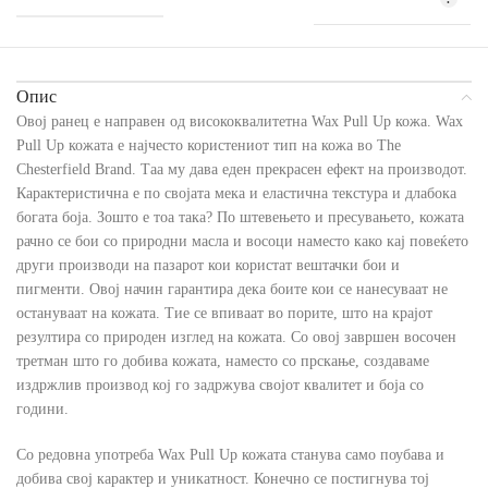
Опис
Овој ранец е направен од висококвалитетна Wax Pull Up кожа. Wax
Pull Up кожата е најчесто користениот тип на кожа во The
Chesterfield Brand. Таа му дава еден прекрасен ефект на производот.
Карактеристична е по својата мека и еластична текстура и длабока
богата боја. Зошто е тоа така? По штевењето и пресувањето, кожата
рачно се бои со природни масла и восоци наместо како кај повеќето
други производи на пазарот кои користат вештачки бои и
пигменти. Овој начин гарантира дека боите кои се нанесуваат не
остануваат на кожата. Тие се впиваат во порите, што на крајот
резултира со природен изглед на кожата. Со овој завршен восочен
третман што го добива кожата, наместо со прскање, создаваме
издржлив производ кој го задржува својот квалитет и боја со
години.
Со редовна употреба Wax Pull Up кожата станува само поубава и
добива свој карактер и уникатност. Конечно се постигнува тој