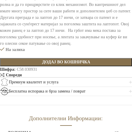
ролна и да го прицрврстите со клик механизмот. Во вантрешниот дел
имате многу простор за сите ваши работи и дополнителен џеб со патент.
Другата преграда е за лаптоп до 17 инчи, се затвара со патент и е
зајакната со сунѓерест материјал за поголема заштита на лаптопот. Овој
кожен ранец е за лаптоп до 17 инчи. На грбот има мека постава за
поголема удобност при носење, а лентата за закачување на куфер ќе ви
го олесни секое патување со овој ранец.
На залиха
ДОДАЈ ВО КОШНИЧКА
Шифра:
C58.030931
Спореди
Премиум квалитет и услуга
Бесплатна испорака и брза замена / поврат
Дополнителни Информации: