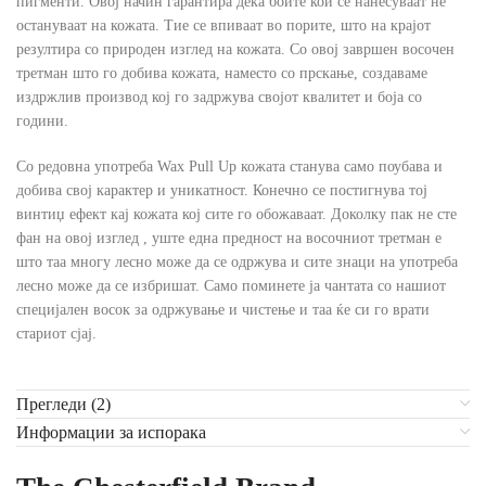
пигменти. Овој начин гарантира дека боите кои се нанесуваат не
остануваат на кожата. Тие се впиваат во порите, што на крајот
резултира со природен изглед на кожата. Со овој завршен восочен
третман што го добива кожата, наместо со прскање, создаваме
издржлив производ кој го задржува својот квалитет и боја со
години.
Со редовна употреба Wax Pull Up кожата станува само поубава и
добива свој карактер и уникатност. Конечно се постигнува тој
винтиџ ефект кај кожата кој сите го обожаваат. Доколку пак не сте
фан на овој изглед , уште една предност на восочниот третман е
што таа многу лесно може да се одржува и сите знаци на употреба
лесно може да се избришат. Само поминете ја чантата со нашиот
специјален восок за одржување и чистење и таа ќе си го врати
стариот сјај.
Прегледи (2)
Информации за испорака