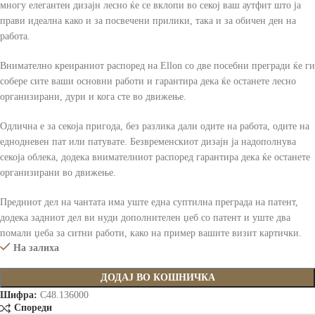
многу елегантен дизајн лесно ќе се вклопи во секој ваш аутфит што ја
прави идеална како и за посвечени прилики, така и за обичен ден на
работа.
Внимателно креираниот распоред на Ellon со две посебни прегради ќе ги
собере сите ваши основни работи и гарантира дека ќе останете лесно
организирани, дури и кога сте во движење.
Одлична е за секоја пригода, без разлика дали одите на работа, одите на
еднодневен пат или патувате. Безвременскиот дизајн ја надополнува
секоја облека, додека внимателниот распоред гарантира дека ќе останете
организирани во движење.
Предниот дел на чантата има уште една суптилна преграда на патент,
додека задниот дел ви нуди дополнителен џеб со патент и уште два
помали џеба за ситни работи, како на пример вашите визит картички.
На залиха
ДОДАЈ ВО КОШНИЧКА
Шифра:
C48.136000
Спореди