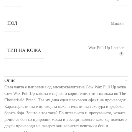
ПОЛ
Машки
Wax Pull Up Leather
ТИП НА КОЖА
Опис
Оваа чанта е направена од висококвалитетна Cow Wax Pull Up кожа.
Cow Wax Pull Up кожата е најчесто користениот тип на кожа во The
Chesterfield Brand. Таа му дава еден прекрасен ефект на производот.
Карактеристична е по својата мека и еластична текстура и длабока
богата боја. Зошто е тоа така? По штевењето и пресувањето, кожата
рачно се бои со природни масла и восоци наместо како кај повеќето
други производи на пазарот кои користат вештачки бои и