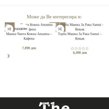
Може да Ве интересира и:
РАСПРОДАДЕНО
Машка Чанта Кожна Amantea –
Торба Машка За Рака Samui –
Кафена
Коњак
7,890
ден
6,490
ден
Имате прашања?