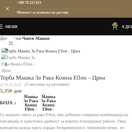
+389 78 225 813
Можност за плаќање по достава
0
МЕНИ
0
ДЕ
Дома
Мажи
Чанти Машки
Зголеми
Торба Машка За Рака Кожна Ellon – Црна
(
2
мислења од купувачи)
5,350
ден
БОЈА
Со кожната чанта за рака Ellon, вие добивате совршена комбинација на
елеганција и практична удобност за вашите есенцијални работи. Оваа
компактна кожна чанта поради безвременскиот, минималистичен, но