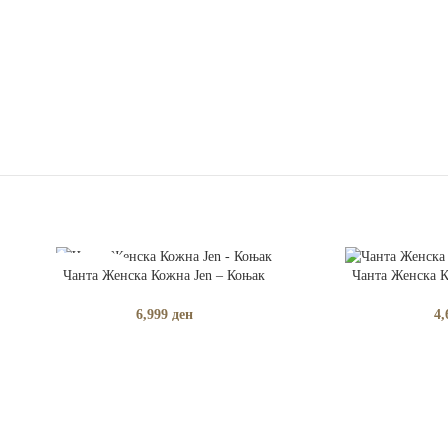
ПРОЧИТАЈ ПОВЕЌЕ
ДОДАЈ ВО КОШНИ
Чанта Женска Кожна Jen – Коњак
Чанта Женска К
РАСПРОДАДЕНО
6,999
ден
4,