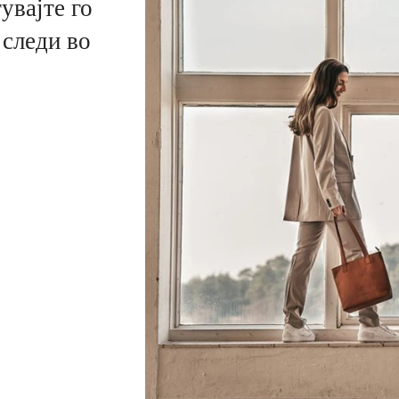
увајте го
 следи во