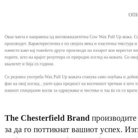
ОП
Оваа чанта е направена од висококвалитетна Cow Wax Pull Up кожа. Cow
производот. Карактеристична е по својата мека и еластична текстура и
наместо како кај повеќето други производи на пазарот кои користат ве
порите, што на крајот резултира со природен изглед на кожата. Со ов
квалитет и боја со години.
Со редовна употреба Wax Pull Up кожата станува само поубава и добива
фан на овој изглед , уште една предност на восочниот третман е што 
нашиот специјален восок за одржување и чистење и таа ќе си го врати 
The Chesterfield Brand
производите 
за да го поттикнат вашиот успех. Изг