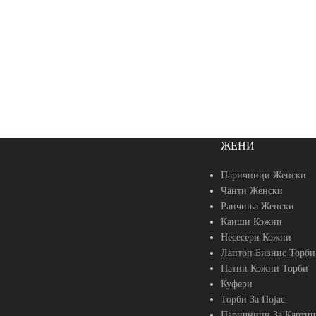
ЖЕНИ
Паричници Женски
Чанти Женски
Ранчиња Женски
Каиши Кожни
Несесери Кожни
Лаптоп Бизнис Торби
Патни Кожни Торби
Куфери
Торби За Појас
Паричници За Картич