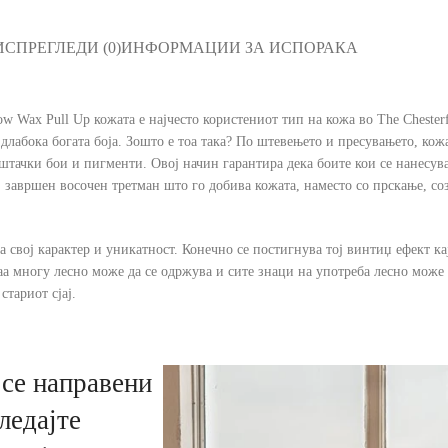
ИС
ПРЕГЛЕДИ (0)
ИНФОРМАЦИИ ЗА ИСПОРАКА
 Wax Pull Up кожата е најчесто користениот тип на кожа во The Chesterf
 длабока богата боја. Зошто е тоа така? По штевењето и пресувањето, ко
штачки бои и пигменти. Овој начин гарантира дека боите кои се нанесува
ој завршен восочен третман што го добива кожата, наместо со прскање, с
 свој карактер и уникатност. Конечно се постигнува тој винтиџ ефект кај
таа многу лесно може да се одржува и сите знаци на употреба лесно може 
стариот сјај.
се направени
ледајте