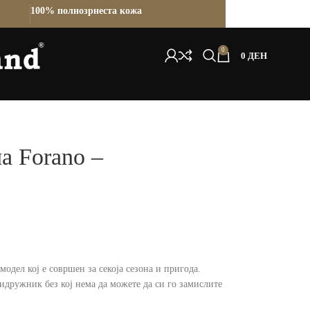
100% полнозрнеста кожа
0
0
ДЕН
а Forano –
одел кој е совршен за секоја сезона и пригода.
идружник без кој нема да можете да си го замислите