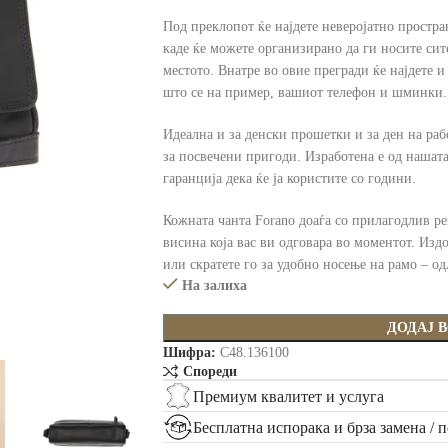
Под преклопот ќе најдете неверојатно простра
каде ќе можете организирано да ги носите сите
местото. Внатре во овие прегради ќе најдете 
што се на пример, вашиот телефон и шминки.
Идеална и за денски прошетки и за ден на рабо
за посвечени пригоди. Изработена е од нашата
гаранција дека ќе ја користите со години.
Кожната чанта Forano доаѓа со прилагодлив р
висина која вас ви одговара во моментот. Изд
или скратете го за удобно носење на рамо – одл
На залиха
ДОДАЈ 
Шифра:
C48.136100
Спореди
Премиум квалитет и услуга
Бесплатна испорака и брза замена / 