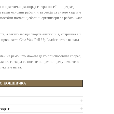
н и практичен распоред со три посебни прегради,
 ваши основни работи и за секоја да знаете каде и е
и посебни помали џебови и организери за работи како
та, а секако заради својата елеганција, совршена е и
 првокласта Cow Wax Pull Up Leather што е вашата
емен на рамо што можете да го приспособите според
олжете го за да го носите попречно преку цело тело
уката е на вас.
ВО КОШНИЧКА
поврат