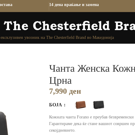
остава
14 дена враќање и замена
ексклузивен увозник на The Chesterfield Brand во Македонија
Чанта Женска Кожн
Црна
7,990
ден
БОЈА
Кожната чанта Forano е преубав безвременски м
Гарантираме дека ќе стане вашиот совршен пр
секојдневието.