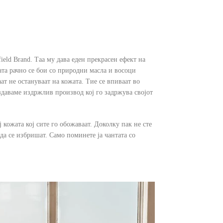
ield Brand. Таа му дава еден прекрасен ефект на
жата рачно се бои со природни масла и восоци
ат не остануваат на кожата. Тие се впиваат во
оздаваме издржлив производ кој го задржува својот
 кожата кој сите го обожаваат. Доколку пак не сте
да се избришат. Само поминете ја чантата со