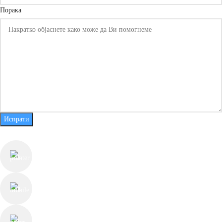
States
Порака
+1
Испрати
КОНТАКТ ИНФОРМАЦИИ
ул. Јуриј Гагарин бр.55, Скопје
+389 78 225 813
contact@thechesterfieldstore.mk