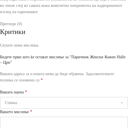
во тенок слој во самата кожа комплетно неприметна на надворешниот
изглед на паричникот.
Прегледи (0)
Критики
Сеуште нема мислења.
Бидете први што ќе остават мислење за “Паричник Женски Кожен Halle
– Црн”
Вашата адреса за е-пошта нема да биде објавена.
Задолжителните
*
полиња се означени со
*
Вашата оцена
*
Вашето мислење