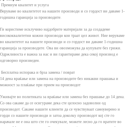
Премиум квалитет и услуга
Веруваме во квалитетот на нашите производи и со гордост ви даваме 1-
годишна гаранција за производите.
Ги користиме исклучиво најдобрите материјали за да создадеме
висококвалитетни кожни производи кои траат цел живот. Ние веруваме
во квалитетот на нашите производи и со гордост ви даваме 1-годишна
гаранција за производите. Ова ви овозможува да купувате без грижи.
Одржливоста е важна за нас и ви гарантираме дека секој производ е
одговорно произведен.
Бесплатна испорака и брза замена / поврат
14 дена враќање или замена на производите без никакви прашања и
можност за плаќање при прием на производот
Уживајте во политиката за враќање или замена без прашање до 14 дена.
Со ова сакаме да се осигураме дека сте целосно задоволни од
производот. Сакаме нашите клиенти да се чувствуваат самоуверено и
горди со нашите производи и затоа доколку производот кој сте го
нарачале не е она што сте го очекувале, можете лесно да го вратите во