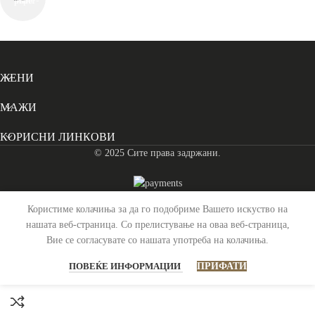
СЛЕДЕТЕ НЕ
ЖЕНИ
МАЖИ
КОРИСНИ ЛИНКОВИ
© 2025 Сите права задржани.
Користиме колачиња за да го подобриме Вашето искуство на
Паричник Женски Кожен Halle – Црн
нашата веб-страница. Со прелистување на оваа веб-страница,
Вие се согласувате со нашата употреба на колачиња.
4,590
ден
Распродадено
ПОВЕЌЕ ИНФОРМАЦИИ
ПРИФАТИ