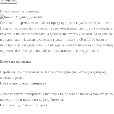
Информации за испорака
Сите ваши нарачки се испраќаат преку курирска служба т.е. брза пошта.
На денот на испораката курирот ќе ве контактира дали сте на локацијата
која сте ја навеле за испорака, а доколку не сте таму можете да одложите
и за друг ден. Нарачките се испорачуваат помеѓу 8:00 и 17:00 часот и
најдобро е да наведете локација на која се наоѓате најчесто во тој период
од денот, било тоа да е на работа, дома или на некое друго место.
Време на испорака
Нарачките пристигнуваат за 1-4 работни дена (најчесто два дена) од
вашата нарачка.
Сакате експресна испорака?
Доколку сакате приоритетна испорака во полето за нарачка можете да го
наведете тоа и нарачката ќе ја добиете за:
Скопје
– 1 до 3 часа (300 ден)