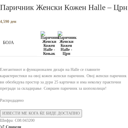
Паричник Женски Кожен Halle – Црн
4,590
ден
БОЈА
Елегантниот и функционален дизајн на Halle се главните
карактеристики на овој кожен женски паричник. Овој женски паричник
ви обезбедува простор за дури 25 картички и има неколку практични
прегради за складирање. Совршен паричник за шопохолици!
Распродадено
Шифра:
C08.043200
Спореди