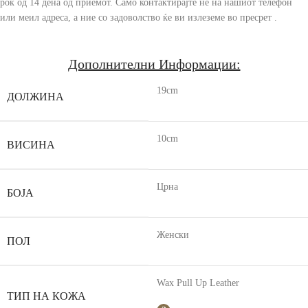
рок од 14 дена од приемот. Само контактирајте не на нашиот телефон
или меил адреса, а ние со задоволство ќе ви излеземе во пресрет .
Дополнителни Информации:
19cm
ДОЛЖИНА
10cm
ВИСИНА
Црна
БОЈА
Женски
ПОЛ
Wax Pull Up Leather
ТИП НА КОЖА