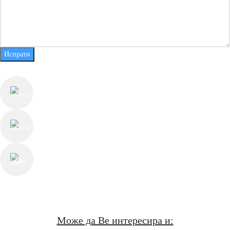
Испрати
КОНТАКТ ИНФОРМАЦИИ
ул. Јуриј Гагарин бр.55, Скопје
+389 78 225 813
contact@thechesterfieldstore.mk
СЛЕДЕТЕ НЕ
Може да Ве интересира и: