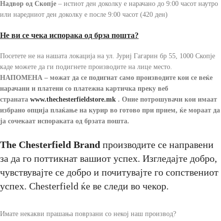
Надвор од Скопје
– истиот ден доколку е нарачано до 9:00 часот наутро
или наредниот ден доколку е после 9:00 часот (420 ден)
Не ви се чека испорака од брза пошта?
Посетете не на нашата локација на ул. Јуриј Гагарин бр 55, 1000 Скопје
каде можете да ги подигнете производите на лице место.
НАПОМЕНА – можат да се подигнат само производите кои се веќе
нарачани и платени со платежна картичка преку веб
страната
www.thechesterfieldstore
.mk
.
Оние потрошувачи кои имаат
избрано опција плаќање на курир во готово при прием, ќе мораат да
ја сочекаат испораката од брзата пошта.
The Chesterfield Brand
производите се направени
за да го поттикнат вашиот успех. Изгледајте добро,
чувствувајте се добро и почитувајте го сопствениот
успех. Chesterfield ќе ве следи во чекор.
Имате некакви прашања поврзани со некој наш производ?