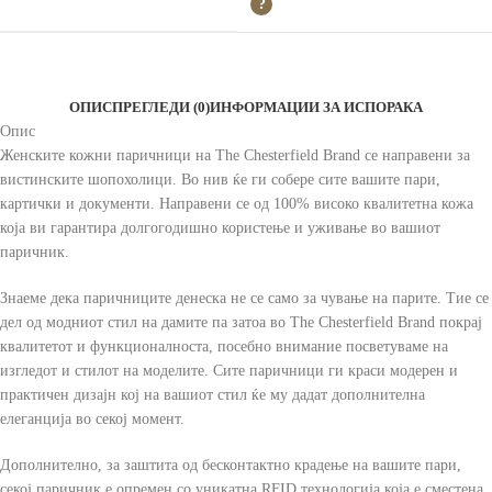
ОПИС
ПРЕГЛЕДИ (0)
ИНФОРМАЦИИ ЗА ИСПОРАКА
Опис
Женските кожни паричници на The Chesterfield Brand се направени за
вистинските шопохолици. Во нив ќе ги собере сите вашите пари,
картички и документи. Направени се од 100% високо квалитетна кожа
која ви гарантира долгогодишно користење и уживање во вашиот
паричник.
Знаеме дека паричниците денеска не се само за чување на парите. Тие се
дел од модниот стил на дамите па затоа во The Chesterfield Brand покрај
квалитетот и функционалноста, посебно внимание посветуваме на
изгледот и стилот на моделите. Сите паричници ги краси модерен и
практичен дизајн кој на вашиот стил ќе му дадат дополнителна
елеганција во секој момент.
Дополнително, за заштита од бесконтактно крадење на вашите пари,
секој паричник е опремен со уникатна RFID технологија која е сместена