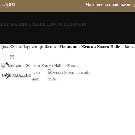
 225 813
Можност за плаќање по д
ЖЕНИ
МАЖИ
ИСТРАЖИ
ВОДИЧ ЗА ПОДАРОЦИ
Дома
Жени
Паричници Женски
Паричник Женски Кожен Halle – Коња
Зголеми
РАСПРОДАДЕНО