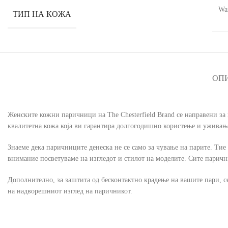
Wax
ТИП НА КОЖА
ОП
Женските кожни паричници на The Chesterfield Brand се направени за
квалитетна кожа која ви гарантира долгогодишно користење и уживањ
Знаеме дека паричниците денеска не се само за чување на парите. Тие 
внимание посветуваме на изгледот и стилот на моделите. Сите парични
Дополнително, за заштита од бесконтактно крадење на вашите пари, се
на надворешниот изглед на паричникот.