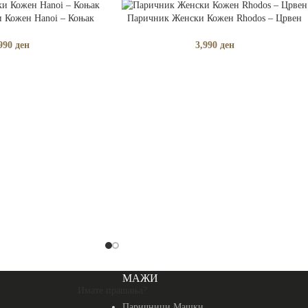
ЧКА
ДОДАЈ ВО КОШНИЧКА
 Кожен Hanoi – Коњак
Паричник Женски Кожен Rhodos – Црвен
990
ден
3,990
ден
МАЖИ
Имате прашања?
Паричници Машки