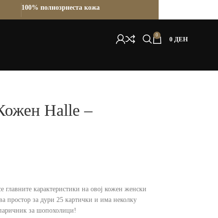
100% полнозрнеста кожа
0
0
ДЕН
ожен Halle –
се главните карактеристики на овој кожен женски
а простор за дури 25 картички и има неколку
 паричник за шопохолици!