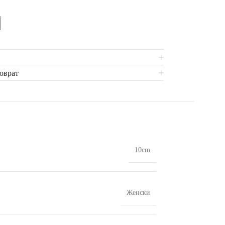
поврат
10cm
Женски