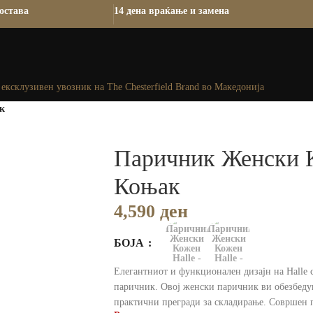
остава
14 дена враќање и замена
ексклузивен увозник на The Chesterfield Brand во Македонија
к
Паричник Женски К
Коњак
4,590
ден
БОЈА
Елегантниот и функционален дизајн на Halle 
паричник. Овој женски паричник ви обезбедув
практични прегради за складирање. Совршен