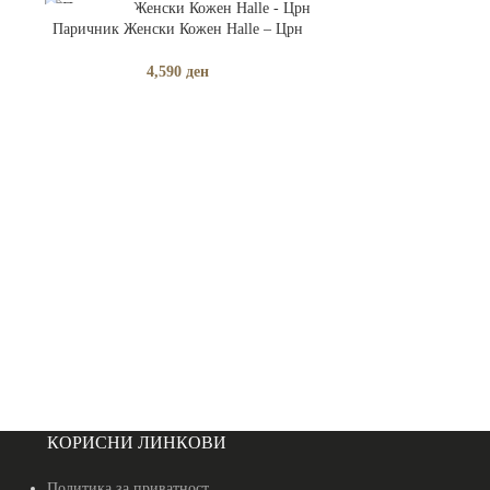
ПРОЧИТАЈ ПОВЕЌЕ
Паричник Женски Кожен Halle – Црн
РАСПРОДАДЕНО
4,590
ден
ДОДАЈ ВО КОШНИ
Паричник Женски 
3,
КОРИСНИ ЛИНКОВИ
Политика за приватност