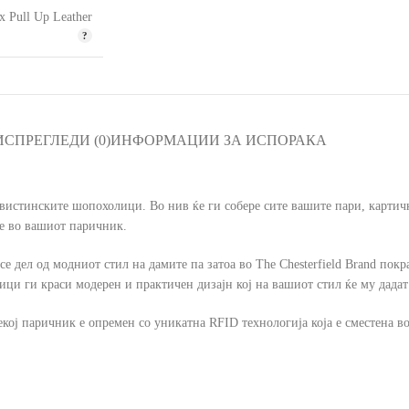
 Pull Up Leather
ИС
ПРЕГЛЕДИ (0)
ИНФОРМАЦИИ ЗА ИСПОРАКА
 вистинските шопохолици. Во нив ќе ги собере сите вашите пари, карти
е во вашиот паричник.
се дел од модниот стил на дамите па затоа во The Chesterfield Brand пок
ци ги краси модерен и практичен дизајн кој на вашиот стил ќе му дадат
кој паричник е опремен со уникатна RFID технологија која е сместена в