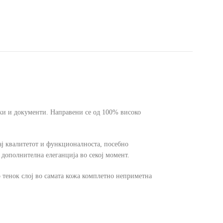
чки и документи. Направени се од 100% високо
рај квалитетот и функционалноста, посебно
 дополнителна елеганција во секој момент.
о тенок слој во самата кожа комплетно неприметна