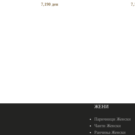
7,190
ден
7,
ЖЕНИ
Паричници Женски
Чанти Женски
Ранчиња Женски