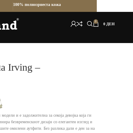
100% полнозрнеста кожа
0
0
ДЕН
 Irving –
 модели и е задолжителна за секоја девојка која ги
инира безвременскиот дизајн со елегантен изглед и
шите омилени аутфити. Без разлика дали е ден за на