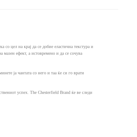
а со цел на крај да се добие еластична текстура и
а мазен ефект, а истовремено и да се сочува
нете ја чантата со него и таа ќе си го врати
твениот успех. The Chesterfield Brand ќе ве следи