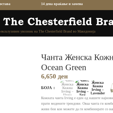
остава
14 дена враќање и замена
ексклузивен увозник на The Chesterfield Brand во Македонија
Чанта Женска Кожна
Ocean Green
6,650
ден
БОЈА
Кожната чанта Irving е еден од нашите најнови
прати модените трендови. Оваа чанта ги комб
живи бои кои можете да ги комбинирате со ва