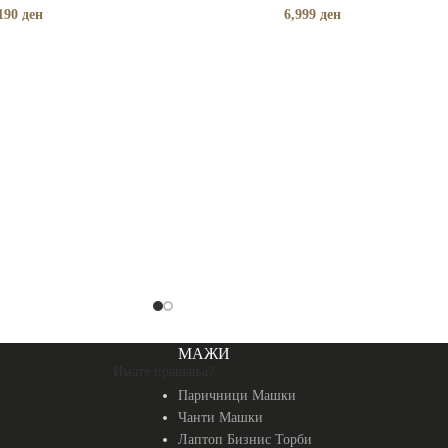
190
ден
6,999
ден
МАЖИ
Имате прашања?
Паричници Машки
Чанти Машки
Лаптоп Бизнис Торби