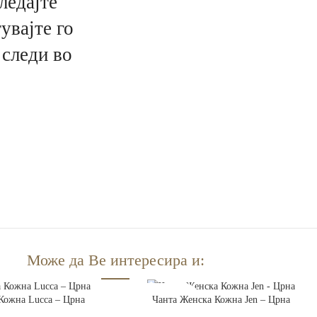
ледајте
увајте го
 следи во
Може да Ве интересира и:
ЧКА
ПРОЧИТАЈ ПОВЕЌЕ
Кожна Lucca – Црна
Чанта Женска Кожна Jen – Црна
РАСПРОДАДЕНО