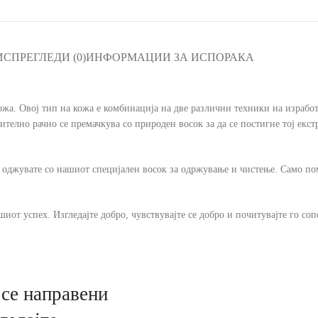
ИС
ПРЕГЛЕДИ (0)
ИНФОРМАЦИИ ЗА ИСПОРАКА
жа. Овој тип на кожа е комбинација на две различни техники на изработк
елно рачно се премачкува со природен восок за да се постигне тој екстр
 оджувате со нашиот специјален восок за одржување и чистење. Само поми
шиот успех. Изгледајте добро, чувствувајте се добро и почитувајте го сопс
се направени