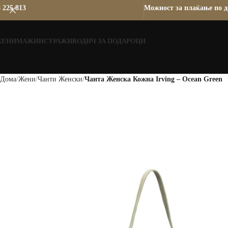
 225 813
Можност за плаќање по д
ЖЕНИ
МАЖИ
ИСТРАЖИ
ВОДИЧ ЗА ПОДАРОЦИ
Дома
Жени
Чанти Женски
Чанта Женска Кожна Irving – Ocean Green