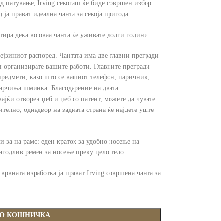
нд патување, Irving секогаш ќе биде совршен избор.
ја прават идеална чанта за секоја пригода.
ира дека во оваа чанта ќе уживате долги години.
нејзиниот распоред. Чантата има две главни прегради
и организирате вашите работи. Главните прегради
предмети, како што се вашиот телефон, паричник,
парчиња шминка. Благодарение на двата
ајќи отворен џеб и џеб со патент, можете да чувате
ително, однадвор на задната страна ќе најдете уште
и за на рамо: еден краток за удобно носење на
лагодлив ремен за носење преку цело тело.
врвната изработка ја прават Irving совршена чанта за
ВО КОШНИЧКА