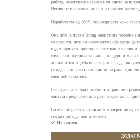
работа, излегувате навечер или одите на вике
Неговиот практичен дизајн и паметен распоред 
Изработката од 100% полнозрнеста кожа гарант
Она што ја прави Irving навистина посебна е 
со патенти, што ви овозможува ефикасно да г
нудат одличен простор за сите ваши основни 
слушалки, футрола за очила, па дури и мали 
дополнителни џеба во секоја преграда, вклучув
сè одделено и лесно достапно на рака. Дополн
еден џеб со патент.
Irving доаѓа со два посебни отстранливи ремен
чантата преку рамо или рака и еден долг, при
Сите овие работи, стилскиот модерен дизајн и 
секоја пригода, ден и момент.
На залиха
ДОДАЈ 