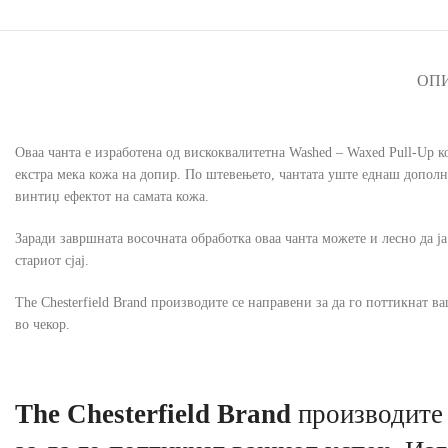
ОП
Оваа чанта е изработена од вискоквалитетна Washed – Waxed Pull-Up ко
екстра мека кожа на допир. По штевењето, чантата уште еднаш дополнит
винтиџ ефектот на самата кожа.
Заради завршната восочната обработка оваа чанта можете и лесно да ја
стариот сјај.
The Chesterfield Brand производите се направени за да го поттикнат ва
во чекор.
The Chesterfield Brand
производите 