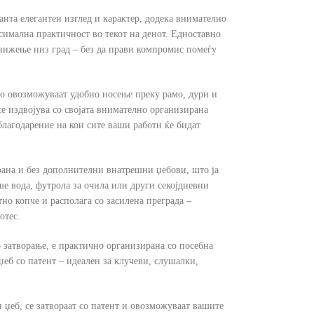
анта елегантен изглед и карактер, додека внимателно
имална практичност во текот на денот. Едноставно
движење низ град – без да прави компромис помеѓу
то овозможуваат удобно носење преку рамо, дури и
се издвојува со својата внимателно организирана
благодарение на кои сите ваши работи ќе бидат
трана и без дополнителни внатрешни џебови, што ја
е вода, футрола за очила или други секојдневни
тно копче и располага со засилена преграда –
отес.
о затворање, е практично организирана со посебна
еб со патент – идеален за клучеви, слушалки,
 џеб, се затвораат со патент и овозможуваат вашите