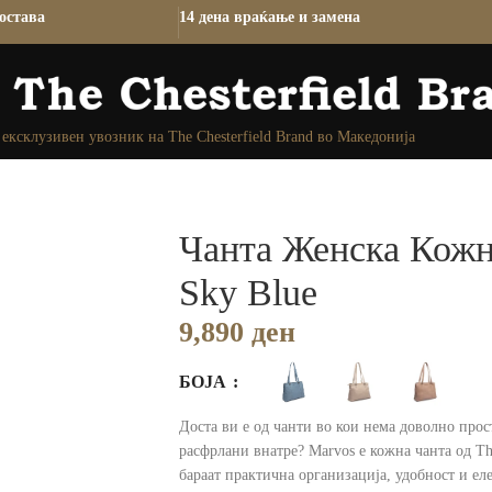
остава
14 дена враќање и замена
ексклузивен увозник на The Chesterfield Brand во Македонија
Чанта Женска Кожн
Sky Blue
9,890
ден
БОЈА
Доста ви е од чанти во кои нема доволно прос
расфрлани внатре? Marvos е кожна чанта од The
бараат практична организација, удобност и еле