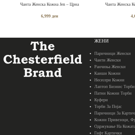
ПРОЧИТАЈ ПОВЕЌЕ
ДОДАЈ ВО КОШНИ
Чанта Женска Кожна Jen – Црна
Чанта Женска К
6,999
ден
4,
ЖЕНИ
Паричници Женски
Чанти Женски
Ранчиња Женски
Каиши Кожни
Несесери Кожни
Лаптоп Бизнис Торби
Патни Кожни Торби
Куфери
Торби За Појас
Паричници За Картич
Кожни Привезоци, Фу
Одржување На Кожат
Гифт Картички