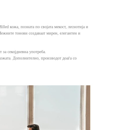
lled кожа, позната по својата мекост, леснотија и
Нежните тонови создаваат мирен, елегантен и
 за секојдневна употреба.
 кожата. Дополнително, производот доаѓа со