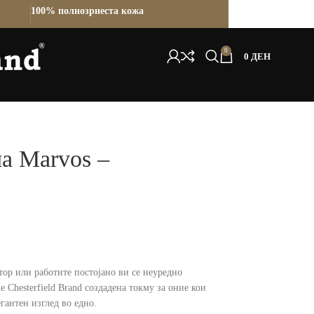
100% полнозрнеста кожа
0
0
ДЕН
а Marvos –
тор или работите постојано ви се неуредно
 Chesterfield Brand создадена токму за оние кои
гантен изглед во едно.