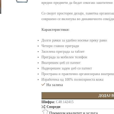
вредни предмети да бидат секогаш заштитени 
Со својот просторен дизајн, паметна организа
совршено се вклопува во динамичното секојдн
Карактеристики:
Долги рачки за удобно носење преку рамо
Четири главни прегради
Засилена преграда за таблет
Преграда за мобилен телефон
Внатрешен џеб со патент
Надворешен заден џеб со патент
Пространа и практично организирана внатреш
Изработена од 100% полнозрнеста кожа
На залиха
ДОДАЈ 
Шифра:
C48.142415
Спореди
Премиум квалитет и услуга