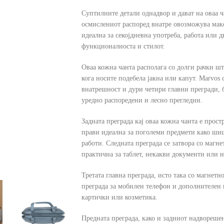
Суптилните детали однадвор и дават на оваа ч
осмислениот распоред внатре овозможува макс
идеална за секојдневна употреба, работа или 
функционалноста и стилот.
Оваа кожна чанта располага со долги рачки ш
кога носите подебела јакна или капут. Marvos 
внатрешност и дури четири главни прегради, 
уредно распоредени и лесно прегледни.
Задната преграда кај оваа кожна чанта е прос
прави идеална за поголеми предмети како шиш
работи. Следната преграда се затвора со магне
практична за таблет, некакви документи или н
Третата главна преграда, исто така со магнетн
преграда за мобилен телефон и дополнителен џ
картички или козметика.
Предната преграда, како и задниот надворешен