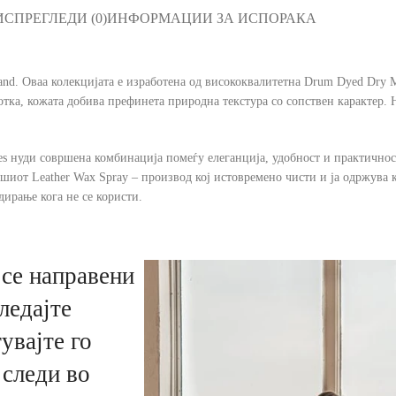
ИС
ПРЕГЛЕДИ (0)
ИНФОРМАЦИИ ЗА ИСПОРАКА
Brand. Оваа колекцијата е изработена од висококвалитетна Drum Dyed Dry Mi
отка, кожата добива префинета природна текстура со сопствен карактер. 
es нуди совршена комбинација помеѓу елеганција, удобност и практичност
ашиот Leather Wax Spray – производ кој истовремено чисти и ја одржува
ирање кога не се користи.
се направени
ледајте
увајте го
 следи во