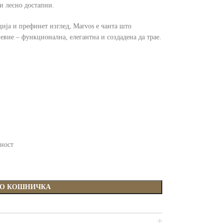
и лесно достапни.
ција и префинет изглед, Marvos е чанта што
евие – функционална, елегантна и создадена да трае.
ност
ВО КОШНИЧКА