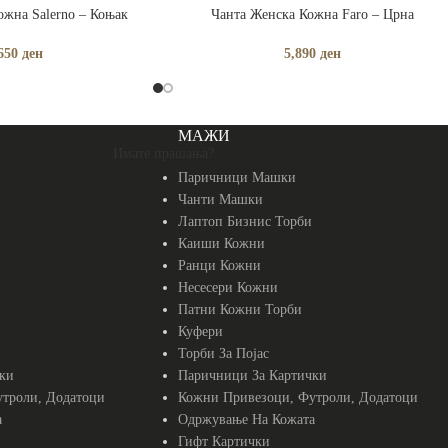
ЧКА
ДОДАЈ ВО КОШНИЧКА
ожна Salerno – Коњак
Чанта Женска Кожна Faro – Црна
650
ден
5,890
ден
МАЖИ
Имате прашања?
Паричници Машки
Чанти Машки
Лаптоп Бизнис Торби
Каиши Кожни
Ранци Кожни
Несесери Кожни
Патни Кожни Торби
Куфери
Торби За Појас
ки
Паричници За Картички
троли, Додатоци
Кожни Привезоци, Футроли, Додатоци
а
Одржување На Кожата
Гифт Картички