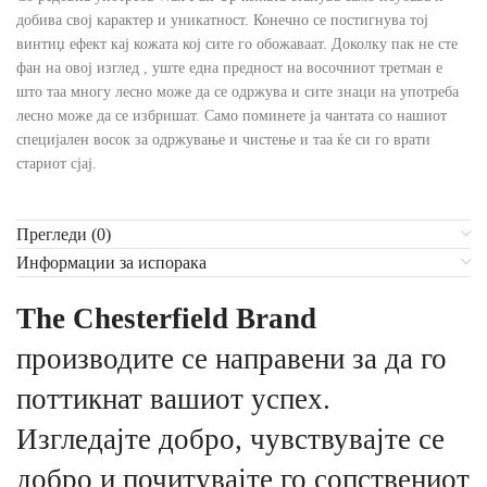
добива свој карактер и уникатност. Конечно се постигнува тој
винтиџ ефект кај кожата кој сите го обожаваат. Доколку пак не сте
фан на овој изглед , уште една предност на восочниот третман е
што таа многу лесно може да се одржува и сите знаци на употреба
лесно може да се избришат. Само поминете ја чантата со нашиот
специјален восок за одржување и чистење и таа ќе си го врати
стариот сјај.
Прегледи (0)
Информации за испорака
The Chesterfield Brand
производите се направени за да го
поттикнат вашиот успех.
Изгледајте добро, чувствувајте се
добро и почитувајте го сопствениот