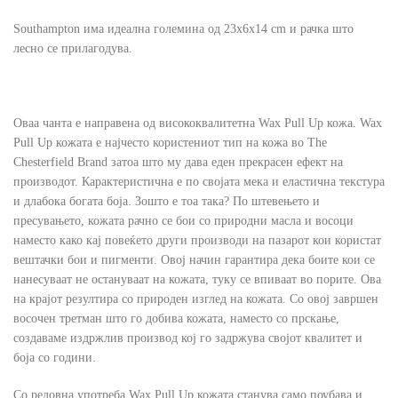
Southampton има идеална големина од 23x6x14 cm и рачка што
лесно се прилагодува.
Оваа чанта е направена од висококвалитетна Wax Pull Up кожа. Wax
Pull Up кожата е најчесто користениот тип на кожа во The
Chesterfield Brand затоа што му дава еден прекрасен ефект на
производот. Карактеристична е по својата мека и еластична текстура
и длабока богата боја. Зошто е тоа така? По штевењето и
пресувањето, кожата рачно се бои со природни масла и восоци
наместо како кај повеќето други производи на пазарот кои користат
вештачки бои и пигменти. Овој начин гарантира дека боите кои се
нанесуваат не остануваат на кожата, туку се впиваат во порите. Ова
на крајот резултира со природен изглед на кожата. Со овој завршен
восочен третман што го добива кожата, наместо со прскање,
создаваме издржлив производ кој го задржува својот квалитет и
боја со години.
Со редовна употреба Wax Pull Up кожата станува само поубава и