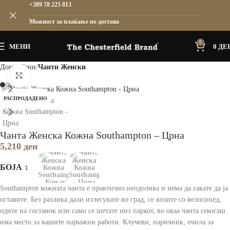
+389 78 225 813
Можност за плаќање по достава
0
МЕНИ
0
ДЕ
Дома
Жени
Чанти Женски
Зголеми
РАСПРОДАДЕНО
Чанта Женска Кожна Southampton – Црна
5,210
ден
БОЈА
Southampton кожната чанта е практично неодолива и нема да сакате да ја
оставите. Без разлика дали излегувате во град, се возите со велосипед,
одите на состанок или само се шетате низ паркот, во оваа чанта секогаш
има место за вашите најважни работи. Клучеви, паричник, очила за