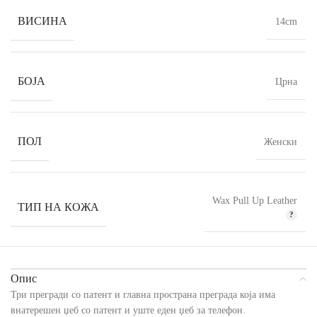
ВИСИНА
14cm
БОЈА
Црна
ПОЛ
Женски
Wax Pull Up Leather
ТИП НА КОЖА
Опис
Три прегради со патент и главна пространа преграда која има
внатерешен џеб со патент и уште еден џеб за телефон.