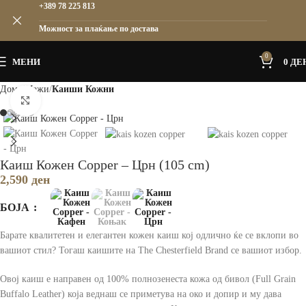
+389 78 225 813
Можност за плаќање по достава
0
МЕНИ
0
ДЕ
Дома
Мажи
Каиши Кожни
Зголеми
Каиш Кожен Copper – Црн (105 cm)
2,590
ден
БОЈА
Барате квалитетен и елегантен кожен каиш кој одлично ќе се вклопи во
вашиот стил? Тогаш каишите на The Chesterfield Brand се вашиот избор.
Овој каиш е направен од 100% полнозенеста кожа од бивол (Full Grain
Buffalo Leather) која веднаш се приметува на око и допир и му дава