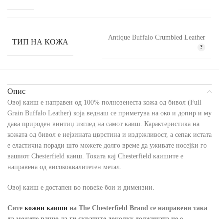
Antique Buffalo Crumbled Leather
ТИП НА КОЖА
Опис
Овој каиш е направен од 100% полнозенеста кожа од бивол (Full
Grain Buffalo Leather) која веднаш се приметува на око и допир и му
дава природен винтиџ изглед на самот каиш. Карактеристика на
кожата од бивол е нејзината цврстина и издржливост, а сепак истата
е еластична поради што можете долго време да уживате носејќи го
вашиот Chesterfield каиш. Токата кај Chesterfield каишите е
направена од висококвалитетен метал.
Овој каиш е достапен во повеќе бои и димензии.
Сите
кожни каиши
на The Chesterfield Brand
се направени така
да можете рачно да ги скратите доколку должината не е