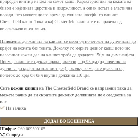
природен винтиџ изглед на самот каиш. Карактеристика на кожата од
бивол е нејзината цврстина и издржливост, а сепак истата е еластична
поради што можете долго време да уживате носејќи го вашиот
Chesterfield каиш. Токата кај Chesterfield каишите е направена од
висококвалитетен метал.
Напомена
: должината на каишот се мери од почетокот на дупчињата до
крајот на кожата без токата. Доколку го мерите целиот каиш поточно
целосниот кожен дел на каишот треба да додадете 15цм на димензијата.
Пример каишот со декларирана димензија од 95 цм (од почеток на
дупчиња до крајот на кожниот дел) доколку го мерите целосно од
почеток до крај би бил вкупна должина 110 цм.
Сите
кожни каиши
на The Chesterfield Brand
се направени така да
можете рачно да ги скратите доколку должината не е соодветна за
вас.
На залиха
ДОДАЈ ВО КОШНИЧКА
Шифра:
C60.009500105
Спореди