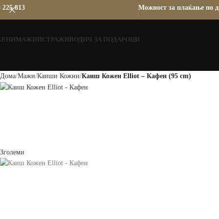
 225 813
Можност за плаќање по д
ЖЕНИ
МАЖИ
ИСТРАЖИ
ВОДИЧ ЗА ПОДАРОЦИ
Дома
Мажи
Каиши Кожни
Каиш Кожен Elliot – Кафен (95 cm)
Зголеми