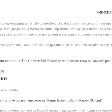
ОПИС
ПР
каиш од колекцијата на The Chesterfield Brand кој зрачи со елеганција и 
оја и се додава една мазна завршна обработка што му дава посебна елега
ува да го комбинирате и со панталони и фармерки во зависност од ваши
еганцијата овој каиш е силен, издржлив и еластичен што гарантира дека ќ
ни каиши
на The Chesterfield Brand
се направени така да можете рачн
(0)
ики
ема мислења.
ви што ќе остават мислење за “Каиш Кожен Elliot – Кафен (95 cm)”
реса за е-пошта нема да биде објавена.
Задолжителните полиња се означ