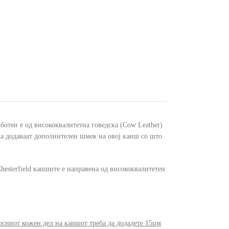
работен е од висококвалитетна говедска (Cow Leather)
ана додаваат дополнителен шмек на овој каиш со што
Chesterfield каишите е направена од висококвалитетен
осниот кожен дел на каишот треба да додадете 15цм