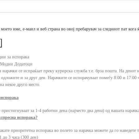
о моето име, е-маил и веб страна во овој пребарувач за следниот пат кога
ии за испорака
 нарачки се испраќаат преку курирска служба т.е. брза пошта. На денот на
 одложите и за друг ден. Нарачките се испорачуваат помеѓу 8:00 и 17:00 ча
на некое друго место.
 испорака
 пристигнуваат за 1-4 работни дена (најчесто два дена) од вашата нарачка
кспресна испорака?
акате приоритетна испорака во полето за нарачка можете да го наведете то
1 до 3 часа (300 ден)