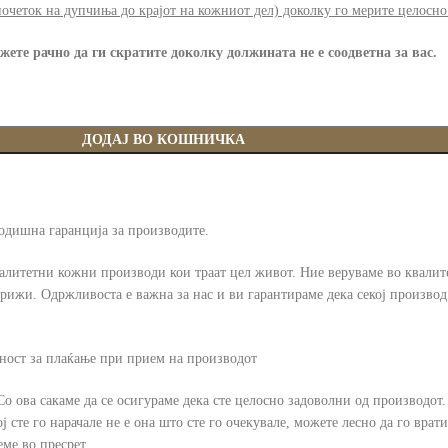
очеток на дупчиња до крајот на кожниот дел) доколку го мерите целосно
жете рачно да ги скратите доколку должината не е соодветна за вас.
ДОДАЈ ВО КОШНИЧКА
годишна гаранција за производите.
алитетни кожни производи кои траат цел живот. Ние веруваме во квалите
рижи. Одржливоста е важна за нас и ви гарантираме дека секој производ
ност за плаќање при прием на производот
Со ова сакаме да се осигураме дека сте целосно задоволни од производот
сте го нарачале не е она што сте го очекувале, можете лесно да го врати
ме во пресрет .