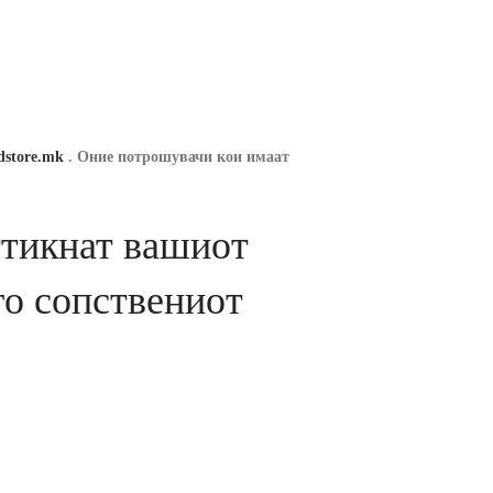
dstore
.mk
.
Оние потрошувачи кои имаат
ттикнат вашиот
 го сопствениот