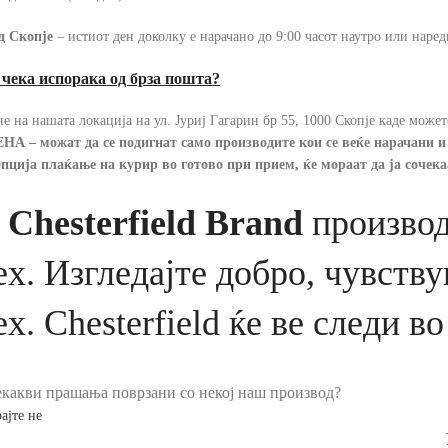
д Скопје
– истиот ден доколку е нарачано до 9:00 часот наутро или наред
 чека испорака од брза пошта?
не на нашата локација на ул. Јуриј Гагарин бр 55, 1000 Скопје каде може
 – можат да се подигнат само производите кои се веќе нарачани и 
опција плаќање на курир во готово при прием, ќе мораат да ја сочека
 Chesterfield Brand
производ
ех. Изгледајте добро, чувству
х. Chesterfield ќе ве следи во
какви прашања поврзани со некој наш производ?
ајте не