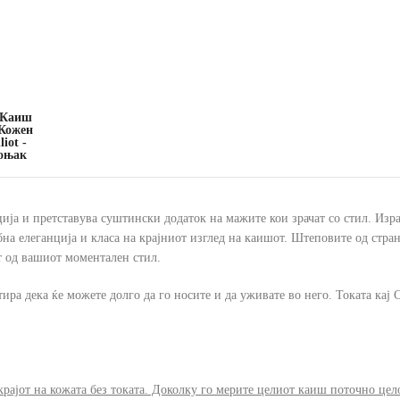
ганција и претставува суштински додаток на мажите кои зрачат со стил. Из
ебна елеганција и класа на крајниот изглед на каишот. Штеповите од стр
т од вашиот моментален стил.
ира дека ќе можете долго да го носите и да уживате во него. Токата кај 
крајот на кожата без токата. Доколку го мерите целиот каиш поточно цел