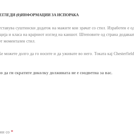
ЕГЛЕДИ (0)
ИНФОРМАЦИИ ЗА ИСПОРАКА
претставува суштински додаток на мажите кои зрачат со стил. Изработен е 
нција и класа на крајниот изглед на каишот. Штеповите од страна додава
от моментален стил.
е можете долго да го носите и да уживате во него. Токата кај Chesterfie
о да ги скратите доколку должината не е соодветна за вас.
*
ени со