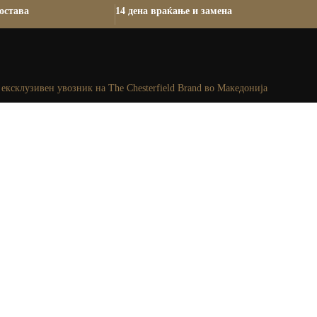
остава
14 дена враќање и замена
ексклузивен увозник на The Chesterfield Brand во Македонија