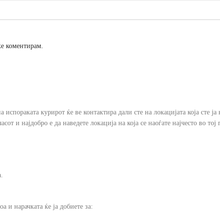
 ќе коментирам.
 испораката курирот ќе ве контактира дали сте на локацијата која сте ја 
сот и најдобро е да наведете локација на која се наоѓате најчесто во тој 
.
а и нарачката ќе ја добиете за: