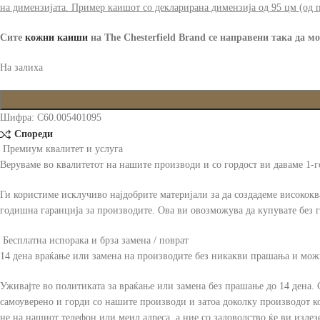
на димензијата. Пример каишот со декларирана димензија од 95 цм (од п
Сите
кожни каиши
на The Chesterfield Brand
се направени така да мо
На залиха
Шифра:
C60.005401095
Спореди
Премиум квалитет и услуга
Веруваме во квалитетот на нашите производи и со гордост ви даваме 1-
Ги користиме исклучиво најдобрите материјали за да создадеме висококв
годишна гаранција за производите. Ова ви овозможува да купувате без г
Бесплатна испорака и брза замена / поврат
14 дена враќање или замена на производите без никакви прашања и мож
Уживајте во политиката за враќање или замена без прашање до 14 дена. 
самоуверено и горди со нашите производи и затоа доколку производот кој 
не на нашиот телефон или меил адреса, а ние со задоволство ќе ви излезе