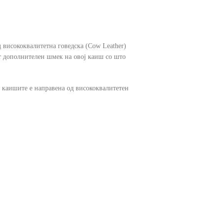
од висококвалитетна говедска (Cow Leather)
ат дополнителен шмек на овој каиш со што
ld каишите е направена од висококвалитетен