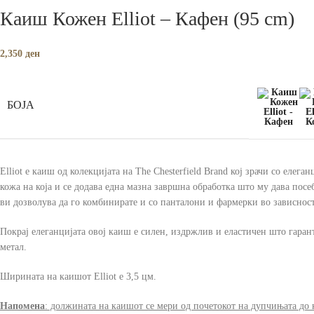
Каиш Кожен Elliot – Кафен (95 cm)
2,350
ден
БОЈА
Elliot е каиш од колекцијата на The Chesterfield Brand кој зрачи со еле
кожа на која и се додава една мазна завршна обработка што му дава пос
ви дозволува да го комбинирате и со панталони и фармерки во зависнос
Покрај елеганцијата овој каиш е силен, издржлив и еластичен што гарант
метал.
Ширината на каишот Elliot е 3,5 цм.
Напомена
: должината на каишот се мери од почетокот на дупчињата до 