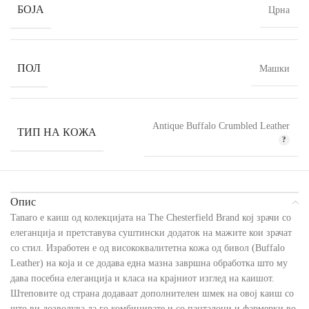
БОЈА
Црна
ПОЛ
Машки
Antique Buffalo Crumbled Leather
ТИП НА КОЖА
Опис
Tanaro е каиш од колекцијата на The Chesterfield Brand кој зрачи со
елеганција и претставува суштински додаток на мажите кои зрачат
со стил. Изработен е од висококвалитетна кожа од бивол (Buffalo
Leather) на која и се додава една мазна завршна обработка што му
дава посебна елеганција и класа на крајниот изглед на каишот.
Штеповите од страна додаваат дополнителен шмек на овој каиш со
што ви дозволува да го комбинирате и со панталони и фармерки во