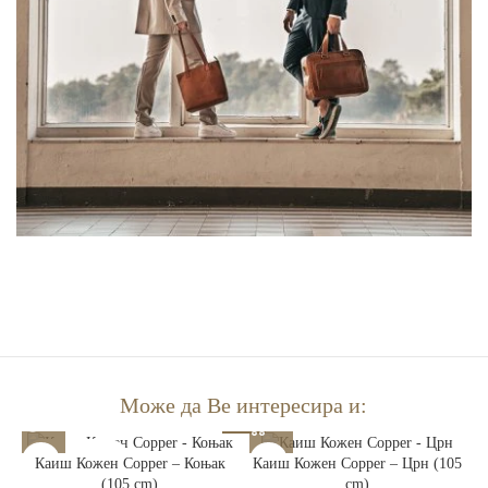
Може да Ве интересира и:
РАСПРОДАДЕНО
Каиш Кожен Copper – Коњак
Каиш Кожен Copper – Црн (105
(105 cm)
cm)