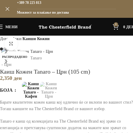
+389 78 225 813
Можност за плаќање по достава
0
МЕНИ
0
ДЕ
Дома
Мажи
Каиши Кожни
Зголеми
РАСПРОДАДЕНО
Каиш Кожен Tanaro – Црн (105 cm)
2,350
ден
БОЈА
Барате квалитетен кожен каиш кој одлично ќе се вклопи во вашиот стил?
Тогаш каишите на The Chesterfield Brand се вашиот избор.
Tanaro е каиш од колекцијата на The Chesterfield Brand кој зрачи со
елеганција и претставува суштински додаток на мажите кои зрачат со