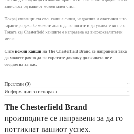
зависност од вашиот моментален стил.
Покрај елеганцијата овој каиш е силен, издржлив и еластичен што
гарантира дека ќе можете долго да го носите и да уживате во него.
Токата кај Chesterfield каишите е направена од висококвалитетен
метал.
Сите
кожни каиши
на The Chesterfield Brand
се направени така
да можете рачно да ги скратите доколку должината не е
соодветна за вас.
Прегледи (0)
Информации за испорака
The Chesterfield Brand
производите се направени за да го
поттикнат вашиот успех.