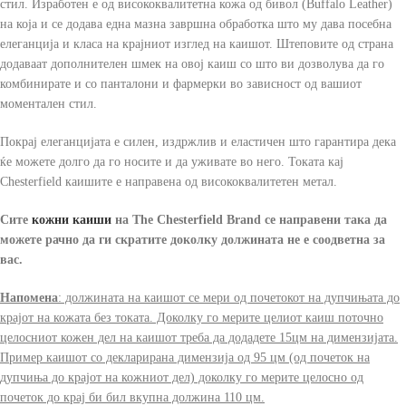
стил. Изработен е од висококвалитетна кожа од бивол (Buffalo Leather)
на која и се додава една мазна завршна обработка што му дава посебна
елеганција и класа на крајниот изглед на каишот. Штеповите од страна
додаваат дополнителен шмек на овој каиш со што ви дозволува да го
комбинирате и со панталони и фармерки во зависност од вашиот
моментален стил.
Покрај елеганцијата е силен, издржлив и еластичен што гарантира дека
ќе можете долго да го носите и да уживате во него. Токата кај
Chesterfield каишите е направена од висококвалитетен метал.
Сите
кожни каиши
на The Chesterfield Brand
се направени така да
можете рачно да ги скратите доколку должината не е соодветна за
вас.
Напомена
: должината на каишот се мери од почетокот на дупчињата до
крајот на кожата без токата. Доколку го мерите целиот каиш поточно
целосниот кожен дел на каишот треба да додадете 15цм на димензијата.
Пример каишот со декларирана димензија од 95 цм (од почеток на
дупчиња до крајот на кожниот дел) доколку го мерите целосно од
почеток до крај би бил вкупна должина 110 цм.