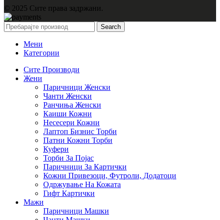
© 2025 Сите права задржани.
Search
Мени
Категории
Сите Производи
Жени
Паричници Женски
Чанти Женски
Ранчиња Женски
Каиши Кожни
Несесери Кожни
Лаптоп Бизнис Торби
Патни Кожни Торби
Куфери
Торби За Појас
Паричници За Картички
Кожни Привезоци, Футроли, Додатоци
Одржување На Кожата
Гифт Картички
Мажи
Паричници Машки
Чанти Машки