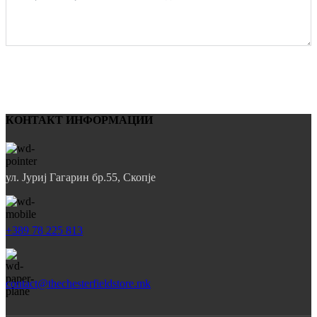
Испрати
КОНТАКТ ИНФОРМАЦИИ
ул. Јуриј Гагарин бр.55, Скопје
+389 78 225 813
contact@thechesterfieldstore.mk