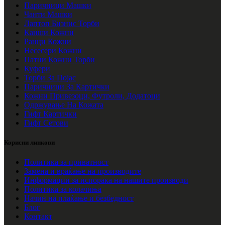
Паричници Машки
Чанти Машки
Лаптоп Бизнис Торби
Каиши Кожни
Ранци Кожни
Несесери Кожни
Патни Кожни Торби
Куфери
Торби За Појас
Паричници За Картички
Кожни Привезоци, Футроли, Додатоци
Одржување На Кожата
Гифт Картички
Гифт Сетови
Корисни линкови
Политика за приватност
Замена и враќање на производите
Информации за испорака на нашите производи
Политика за колачиња
Начин на плаќање и безбедност
Блог
Контакт