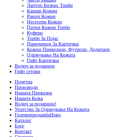
Лаптоп Бизнис Торби
Каиши Кожни
Ранци Кожни
Несесери Кожни
Патни Кожни Торби
Куфери
Торби За Појас
Паричници За Картички
Кожни Привезоци, Футроли, Додатоци
Одржување На Кожата
Гифт Картички
Водич за подароци
Гифт сетови
Почетна
Производи
Нашата Приказна
Нашата Кожа
Водич за подароци!
Упатство За Одржување На Кожата
Големопродажба
Ново
Каталог
Блог
Контакт
Спореди