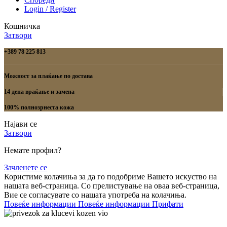
Login / Register
Кошничка
Затвори
+389 78 225 813
Можност за плаќање по достава
14 дена враќање и замена
100% полнозрнеста кожа
Најави се
Затвори
Немате профил?
Зачленете се
Користиме колачиња за да го подобриме Вашето искуство на
нашата веб-страница. Со прелистување на оваа веб-страница,
Вие се согласувате со нашата употреба на колачиња.
Повеќе информации
Повеќе информации
Прифати