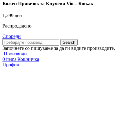
Кожен Привезок за Клучеви Vio – Коњак
1,299
ден
Распродадено
Спореди
Search
Започнете со пишување за да ги видите производите.
Производи
0
items
Кошничка
Профил