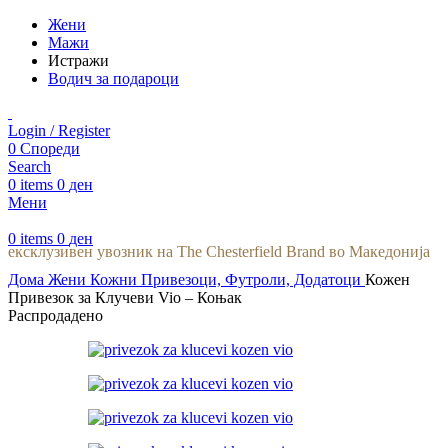
Жени
Мажи
Истражи
Водич за подароци
Login / Register
0
Спореди
Search
0
items
0
ден
Мени
0
items
0
ден
ексклузивен увозник на The Chesterfield Brand во Македонија
Дома
Жени
Кожни Привезоци, Футроли, Додатоци
Кожен
Привезок за Клучеви Vio – Коњак
Распродадено