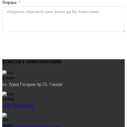
Порака
Испрати
КОНТАКТ ИНФОРМАЦИИ
ул. Јуриј Гагарин бр.55, Скопје
+389 78 225 813
contact@thechesterfieldstore.mk