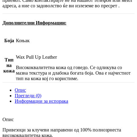
приемот. Само контактирајте не на нашиот телефон или меил
адреса, а ние со задоволство ќе ви излеземе во пресрет .
Дополнителни Информации:
Боја
Коњак
Wax Pull Up Leather
Тип
на
Висококвалитетна кожа од говедо. Се одликува со
кожа
мазна текстура и длабока богата боја. Ова е најчестиот
тип на кожа кој го користиме.
Опис
Прегледи (0)
Информации за испорака
Опис
Привезоци за клучеви направени од 100% полнозрнеста
висококвалитетна кожа.