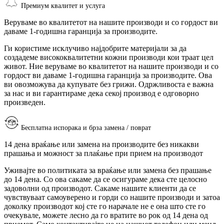
Премиум квалитет и услуга
Веруваме во квалитетот на нашите производи и со гордост ви
даваме 1-годишна гаранција за производите.
Ги користиме исклучиво најдобрите материјали за да
создадеме висококвалитетни кожни производи кои траат цел
живот. Ние веруваме во квалитетот на нашите производи и со
гордост ви даваме 1-годишна гаранција за производите. Ова
ви овозможува да купувате без грижи. Одржливоста е важна
за нас и ви гарантираме дека секој производ е одговорно
произведен.
Бесплатна испорака и брза замена / поврат
14 дена враќање или замена на производите без никакви
прашања и можност за плаќање при прием на производот
Уживајте во политиката за враќање или замена без прашање
до 14 дена. Со ова сакаме да се осигураме дека сте целосно
задоволни од производот. Сакаме нашите клиенти да се
чувствуваат самоуверено и горди со нашите производи и затоа
доколку производот кој сте го нарачале не е она што сте го
очекувале, можете лесно да го вратите во рок од 14 дена од