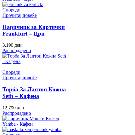
Спореди
Прочитај повеќе
Паричник за Картички
Frankfurt – Црн
3,190
ден
Распродадено
Спореди
Прочитај повеќе
Торба За Лаптоп Кожна
Seth – Кафена
12,790
ден
Распродадено
Спореди