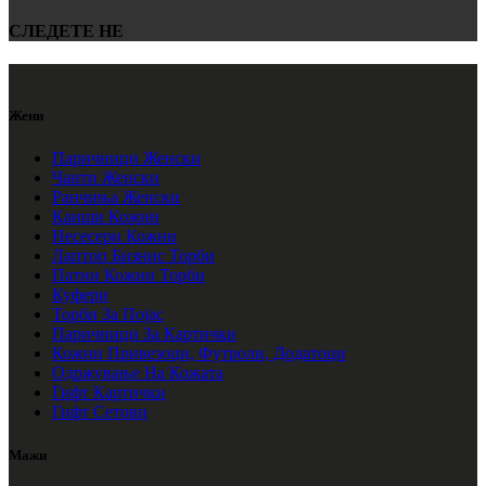
СЛЕДЕТЕ НЕ
Жени
Паричници Женски
Чанти Женски
Ранчиња Женски
Каиши Кожни
Несесери Кожни
Лаптоп Бизнис Торби
Патни Кожни Торби
Куфери
Торби За Појас
Паричници За Картички
Кожни Привезоци, Футроли, Додатоци
Одржување На Кожата
Гифт Картички
Гифт Сетови
Мажи