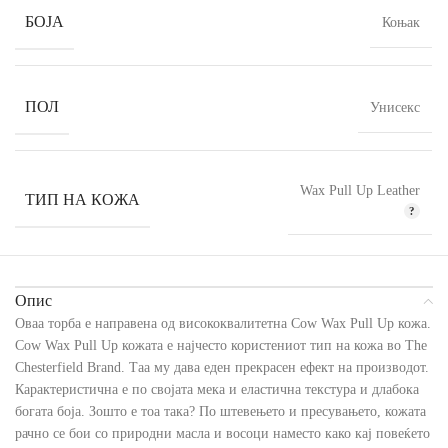
БОЈА
Коњак
ПОЛ
Унисекс
Wax Pull Up Leather
ТИП НА КОЖА
Опис
Оваа торба е направена од висококвалитетна Cow Wax Pull Up кожа.
Cow Wax Pull Up кожата е најчесто користениот тип на кожа во The
Chesterfield Brand. Таа му дава еден прекрасен ефект на производот.
Карактеристична е по својата мека и еластична текстура и длабока
богата боја. Зошто е тоа така? По штевењето и пресувањето, кожата
рачно се бои со природни масла и восоци наместо како кај повеќето