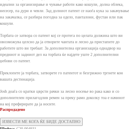
идеални за организирање и чување работи како кошули, долна облека,
несесер, па дури и чевли. Зад долниот патент се наоѓа кука за закачување
на закачалка, се разбира погодна за одело, панталони, фустан или пак
кошули.
Торбата се затвора со патент кој се протега по целата должина што ви
овозможува целсно да ја отворите чантата и лесно да пристапите до
работите што ви требаат. За дополнителна организација однадвор на
предниот и задниот дел на торбата ќе најдете уште 2 дополнителни
џебови со патент.
Преклопете ја торбата, затворете го патентот и безгрижно тргнете кон
вашата дестинација.
Josh доаѓа со кратки цврсти рачки за лесно носење во рака како и со
дополнителен прилагодлив ремен за преку рамо доколку тоа е начинот
на кој преферирате да ја носите.
Распродадено
Шифра:
C20.004931