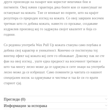
други производи на пазарот кои користат вештачки бои и
пигменти. Овој начин гарантира дека боите кои се нанесуваат не
остануваат на кожата. Тие се впиваат во порите, што на крајот
резултира со природен изглед на кожата. Со овој завршен восочен
третман што го добива кожата, наместо со прскање, создаваме
издржлив производ кој го задржува својот квалитет и боја со
години.
Со редовна употреба Wax Pull Up кожата станува само поубава и
добива свој карактер и уникатност. Конечно се постигнува тој
винтиџ ефект кај кожата кој сите го обожаваат. Доколку пак не сте
фан на овој изглед , уште една предност на восочниот третман е
што таа многу лесно може да се одржува и сите знаци на употреба
лесно може да се избришат. Само поминете ја чантата со нашиот
специјален восок за одржување и чистење и таа ќе си го врати
стариот сјај.
Прегледи (0)
Информации за испорака