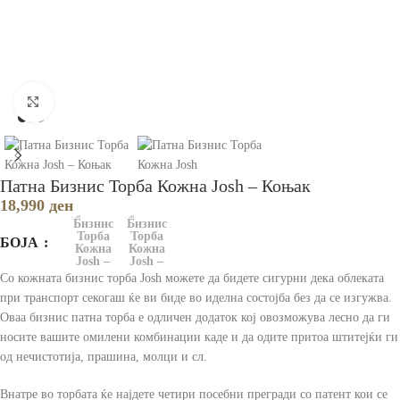
Зголеми
Патна Бизнис Торба Кожна Josh – Коњак
18,990
ден
БОЈА
Со кожната бизнис торба Josh можете да бидете сигурни дека облеката
при транспорт секогаш ќе ви биде во иделна состојба без да се изгужва.
Оваа бизнис патна торба е одличен додаток кој овозможува лесно да ги
носите вашите омилени комбинации каде и да одите притоа штитејќи ги
од нечистотија, прашина, молци и сл.
Внатре во торбата ќе најдете четири посебни прегради со патент кои се