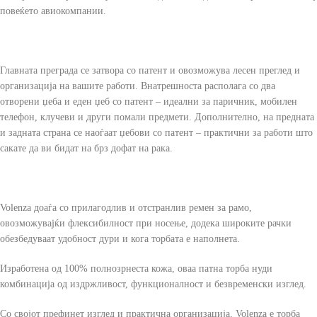
повеќето авиокомпании.
Главната преграда се затвора со патент и овозможува лесен преглед и
организација на вашите работи. Внатрешноста располага со два
отворени џеба и еден џеб со патент – идеални за паричник, мобилен
телефон, клучеви и други помали предмети. Дополнително, на предната
и задната страна се наоѓаат џебови со патент – практични за работи што
сакате да ви бидат на брз дофат на рака.
Volenza доаѓа со прилагодлив и отстранлив ремен за рамо,
овозможувајќи флексибилност при носење, додека широките рачки
обезбедуваат удобност дури и кога торбата е наполнета.
Изработена од 100% полнозрнеста кожа, оваа патна торба нуди
комбинација од издржливост, функционалност и безвременски изглед.
Со својот префинет изглед и практична организација, Volenza е торба