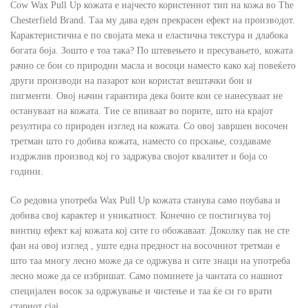
Cow Wax Pull Up кожата е најчесто користениот тип на кожа во The
Chesterfield Brand. Таа му дава еден прекрасен ефект на производот.
Карактеристична е по својата мека и еластична текстура и длабока
богата боја. Зошто е тоа така? По штевењето и пресувањето, кожата
рачно се бои со природни масла и восоци наместо како кај повеќето
други производи на пазарот кои користат вештачки бои и
пигменти. Овој начин гарантира дека боите кои се нанесуваат не
остануваат на кожата. Тие се впиваат во порите, што на крајот
резултира со природен изглед на кожата. Со овој завршен восочен
третман што го добива кожата, наместо со прскање, создаваме
издржлив производ кој го задржува својот квалитет и боја со
години.
Со редовна употреба Wax Pull Up кожата станува само поубава и
добива свој карактер и уникатност. Конечно се постигнува тој
винтиџ ефект кај кожата кој сите го обожаваат. Доколку пак не сте
фан на овој изглед , уште една предност на восочниот третман е
што таа многу лесно може да се одржува и сите знаци на употреба
лесно може да се избришат. Само поминете ја чантата со нашиот
специјален восок за одржување и чистење и таа ќе си го врати
стариот сјај.