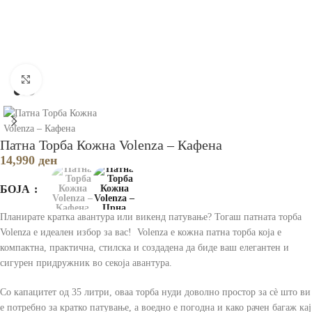
Зголеми
Патна Торба Кожна Volenza – Кафена
14,990
ден
БОЈА
Планирате кратка авантура или викенд патување? Тогаш патната торба
Volenza е идеален избор за вас! Volenza е кожна патна торба која е
компактна, практична, стилска и создадена да биде ваш елегантен и
сигурен придружник во секоја авантура.
Со капацитет од 35 литри, оваа торба нуди доволно простор за сè што ви
е потребно за кратко патување, а воедно е погодна и како рачен багаж кај