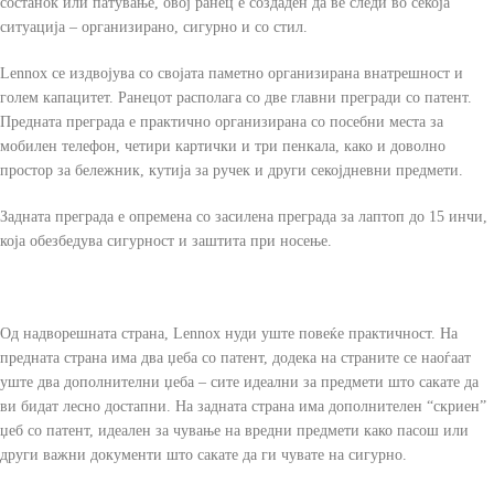
состанок или патување, овој ранец е создаден да ве следи во секоја
ситуација – организирано, сигурно и со стил.
Lennox се издвојува со својата паметно организирана внатрешност и
голем капацитет. Ранецот располага со две главни прегради со патент.
Предната преграда е практично организирана со посебни места за
мобилен телефон, четири картички и три пенкала, како и доволно
простор за бележник, кутија за ручек и други секојдневни предмети.
Задната преграда е опремена со засилена преграда за лаптоп до 15 инчи,
која обезбедува сигурност и заштита при носење.
Од надворешната страна, Lennox нуди уште повеќе практичност. На
предната страна има два џеба со патент, додека на страните се наоѓаат
уште два дополнителни џеба – сите идеални за предмети што сакате да
ви бидат лесно достапни. На задната страна има дополнителен “скриен”
џеб со патент, идеален за чување на вредни предмети како пасош или
други важни документи што сакате да ги чувате на сигурно.