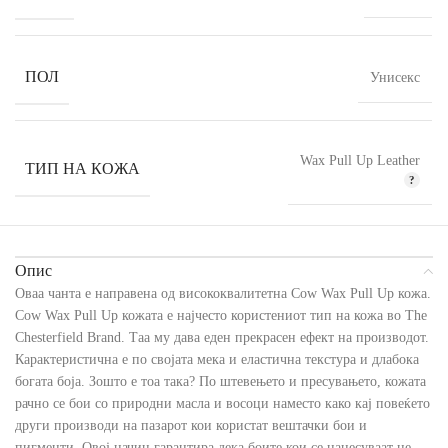
ПОЛ
Унисекс
Wax Pull Up Leather
ТИП НА КОЖА
Опис
Оваа чанта е направена од висококвалитетна Cow Wax Pull Up кожа.
Cow Wax Pull Up кожата е најчесто користениот тип на кожа во The
Chesterfield Brand. Таа му дава еден прекрасен ефект на производот.
Карактеристична е по својата мека и еластична текстура и длабока
богата боја. Зошто е тоа така? По штевењето и пресувањето, кожата
рачно се бои со природни масла и восоци наместо како кај повеќето
други производи на пазарот кои користат вештачки бои и
пигменти. Овој начин гарантира дека боите кои се нанесуваат не