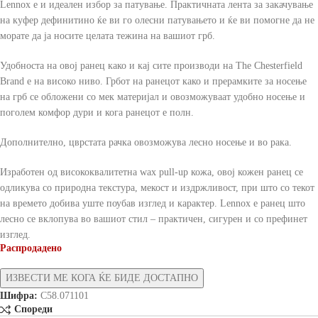
Lennox е и идеален избор за патување. Практичната лента за закачување
на куфер дефинитино ќе ви го олесни патувањето и ќе ви помогне да не
морате да ја носите целата тежина на вашиот грб.
Удобноста на овој ранец како и кај сите производи на The Chesterfield
Brand е на високо ниво. Грбот на ранецот како и прерамките за носење
на грб се обложени со мек материјал и овозможуваат удобно носење и
поголем комфор дури и кога ранецот е полн.
Дополнително, цврстата рачка овозможува лесно носење и во рака.
Изработен од висококвалитетна wax pull-up кожа, овој кожен ранец се
одликува со природна текстура, мекост и издржливост, при што со текот
на времето добива уште поубав изглед и карактер. Lennox е ранец што
лесно се вклопува во вашиот стил – практичен, сигурен и со префинет
изглед.
Распродадено
Шифра:
C58.071101
Спореди