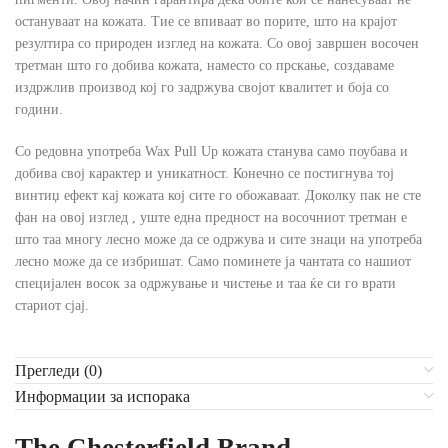
остануваат на кожата. Тие се впиваат во порите, што на крајот
резултира со природен изглед на кожата. Со овој завршен восочен
третман што го добива кожата, наместо со прскање, создаваме
издржлив производ кој го задржува својот квалитет и боја со
години.
Со редовна употреба Wax Pull Up кожата станува само поубава и
добива свој карактер и уникатност. Конечно се постигнува тој
винтиџ ефект кај кожата кој сите го обожаваат. Доколку пак не сте
фан на овој изглед , уште една предност на восочниот третман е
што таа многу лесно може да се одржува и сите знаци на употреба
лесно може да се избришат. Само поминете ја чантата со нашиот
специјален восок за одржување и чистење и таа ќе си го врати
стариот сјај.
Прегледи (0)
Информации за испорака
The Chesterfield Brand