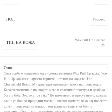
ПОЛ
Унисекс
Wax Pull Up Leather
ТИП НА КОЖА
Опис
Оваа торба е направена од висококвалитетна Wax Pull Up кожа. Wax
Pull Up кожата е најчесто користениот тип на кожа во The
Chesterfield Brand. Му дава еден прекрасен ефект на производот.
Карактеристична е по својата мека и еластична текстура и длабока
богата боја. Зошто е тоа така? По штевењето и пресувањето, кожата
рачно се бои со природни масла и восоци наместо како кај повеќето
други производи на пазарот кои користат вештачки бои и
пигменти. Овој начин гарантира дека боите кои се нанесуваат не