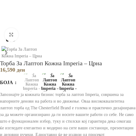
Зголеми
Торба За Лаптоп Кожна Imperia – Црна
16,590
ден
БОЈА
Запознајте ја кожната бизнис торба за лаптоп Imperia, совршена за
напорните денови на работа и во движење. Оваа висококвалитетна
лаптоп торба од The ​​Chesterfield Brand е голема и практично дизајнирана
за да можете организирано да ги носите вашите работи со себе. Не само
што е функционален избор, туку и стилски кој гарантира дека секогаш
ќе изгледате елегантно и модерно на сите ваши состаноци, презентации
и деловни ручеци. Едноставно ќе ве издвои од просекот.