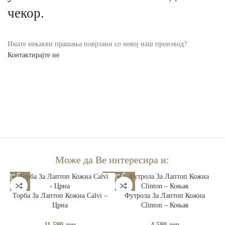
чекор.
Имате некакви прашања поврзани со некој наш производ?
Контактирајте не
Може да Ве интересира и:
Торба За Лаптоп Кожна Calvi –
Футрола За Лаптоп Кожна
Црна
Clinton – Коњак
11,590
ден
4,590
ден