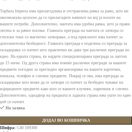
Торбата Imperia има прилагодлива и отстранлива рачка за рамо, што ви
овозможува целосно да го прилагодите начинот на кој ја носите на
вашите потреби. Дополнително, чантата има удобна рачка, што ја прави
лесена и за рачно носење. Главната преграда на чантата се затвора со
стилски токи со магнетно затворање, а под преклопот има патент за
дополнителна безбедност. Главната преграда е поделена со преграда за
складирање со патент што практично ви дава три различни прегради во
едно. На едната страна, ќе најдете специјализирана преграда за лаптоп
до 15 инчи. Од друга страна има повеќе различни прегради за вашите
предмети погодни за прегледно организирање на вашите картички,
пенкала, телефон и слични предмети. Покрај се ова, има преграда за
складирање што може да се затвори со патент за безбедно чување на
највредните предмети како што се вашите клучеви, паричник и слично.
Дополнително, однадвор на предната и задната страна има уште по еден
џеб со патент.
На залиха
ДОДАЈ ВО КОШНИЧКА
Шифра:
C40.109300