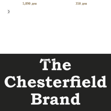
5,890
ден
350
ден
Имате прашања?