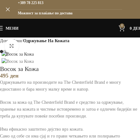
+389 78 225 813
Можност за плаќање по достава
0
МЕНИ
0
ДЕ
Дома
Жени
Одржување На Кожата
Зголеми
Восок за Кожа
495
ден
Одржувањето на производите на The Chesterfield Brand е многу
едноставно и бара многу малку време и напор.
Восок за кожа од The Chesterfield Brand е средство за одржување,
хранење на кожата и чистење истовремено и затоа е одличен бидејќи не
треба да купувате повеќе посебни производи.
Има ефикасно заштитно дејство врз кожата.
Само од себе си има сјај и го прави четкањето или полирањето