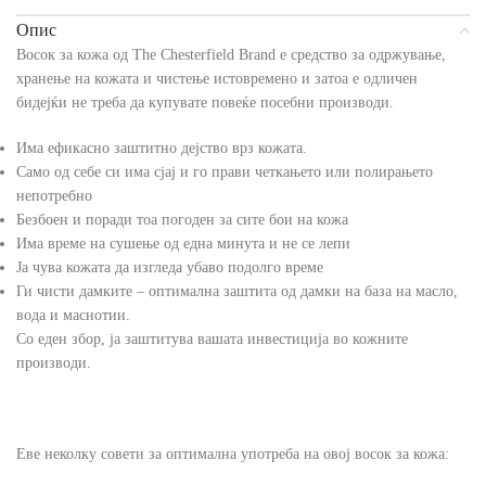
Опис
Восок за кожа од The Chesterfield Brand е средство за одржување,
хранење на кожата и чистење истовремено и затоа е одличен
бидејќи не треба да купувате повеќе посебни производи.
Има ефикасно заштитно дејство врз кожата.
Само од себе си има сјај и го прави четкањето или полирањето
непотребно
Безбоен и поради тоа погоден за сите бои на кожа
Има време на сушење од една минута и не се лепи
Ја чува кожата да изгледа убаво подолго време
Ги чисти дамките – оптимална заштита од дамки на база на масло,
вода и маснотии.
Со еден збор, ја заштитува вашата инвестиција во кожните
производи.
Еве неколку совети за оптимална употреба на овој восок за кожа: