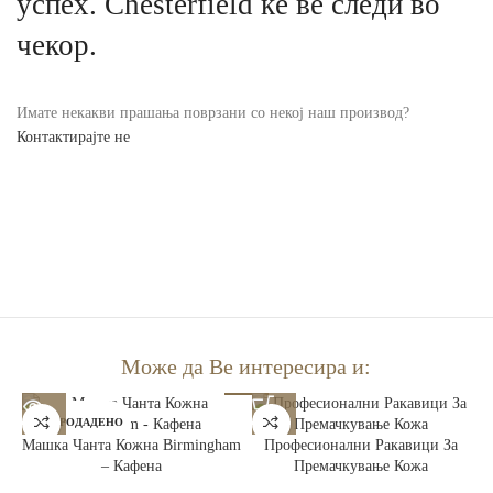
успех. Chesterfield ќе ве следи во
чекор.
Имате некакви прашања поврзани со некој наш производ?
Контактирајте не
Може да Ве интересира и:
РАСПРОДАДЕНО
Машка Чанта Кожна Birmingham
Професионални Ракавици За
– Кафена
Премачкување Кожа