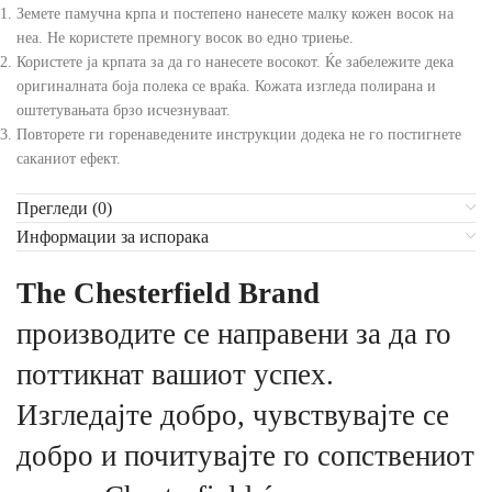
Земете памучна крпа и постепено нанесете малку кожен восок на
неа. Не користете премногу восок во едно триење.
Користете ја крпата за да го нанесете восокот. Ќе забележите дека
оригиналната боја полека се враќа. Кожата изгледа полирана и
оштетувањата брзо исчезнуваат.
Повторете ги горенаведените инструкции додека не го постигнете
саканиот ефект.
Прегледи (0)
Информации за испорака
The Chesterfield Brand
производите се направени за да го
поттикнат вашиот успех.
Изгледајте добро, чувствувајте се
добро и почитувајте го сопствениот