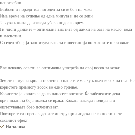
непотребно
Безбоен и поради тоа погоден за сите бои на кожа
Има време на сушење од една минута и не се лепи
Ја чува кожата да изгледа убаво подолго време
Ги чисти дамките – оптимална заштита од дамки на база на масло, вода
и маснотии.
Со еден збор, ја заштитува вашата инвестиција во кожните производи.
Еве неколку совети за оптимална употреба на овој восок за кожа:
Земете памучна крпа и постепено нанесете малку кожен восок на неа. Не
користете премногу восок во едно триење.
Користете ја крпата за да го нанесете восокот. Ќе забележите дека
оригиналната боја полека се враќа. Кожата изгледа полирана и
оштетувањата брзо исчезнуваат.
Повторете ги горенаведените инструкции додека не го постигнете
саканиот ефект.
На залиха