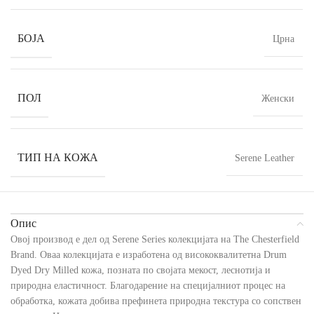
БОЈА
Црна
ПОЛ
Женски
ТИП НА КОЖА
Serene Leather
Опис
Овој производ е дел од Serene Series колекцијата на The Chesterfield
Brand. Оваа колекцијата е изработена од висококвалитетна Drum
Dyed Dry Milled кожа, позната по својата мекост, леснотија и
природна еластичност. Благодарение на специјалниот процес на
обработка, кожата добива префинета природна текстура со сопствен