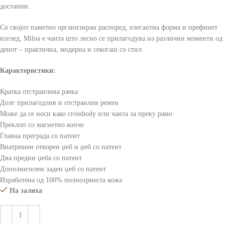
достапни.
Со својот паметно организиран распоред, елегантна форма и префинет
изглед, Miloa е чанта што лесно се прилагодува на различни моменти од
денот – практична, модерна и секогаш со стил.
Карактеристики:
Кратка отстранлива рачка
Долг прилагодлив и отстранлив ремен
Може да се носи како crossbody или чанта за преку рамо
Преклоп со магнетно копче
Главна преграда со патент
Внатрешен отворен џеб и џеб со патент
Два предни џеба со патент
Дополнителен заден џеб со патент
Изработена од 100% полнозрнеста кожа
На залиха