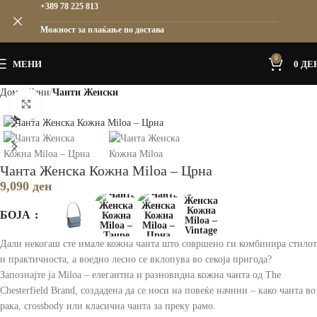
+389 78 225 813
Можност за плаќање по достава
0
МЕНИ
0
ДЕ
Дома
Жени
Чанти Женски
Зголеми
Чанта Женска Кожна Miloa – Црна
9,090
ден
БОЈА
Дали некогаш сте имале кожна чанта што совршено ги комбинира стилот
и практичноста, а воедно лесно се вклопува во секоја пригода?
Запознајте ја Miloa – елегантна и разновидна кожна чанта од The
Chesterfield Brand, создадена да се носи на повеќе начини – како чанта во
рака, crossbody или класична чанта за преку рамо.