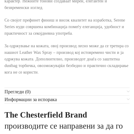
карактер. Нежните тонови создаваат мирен, елегантен и
безвременски изглед.
Со својот префинет финиш и висок квалитет на изработка, Serene
Series нуди совршена комбинација помеѓу елеганција, удобност и
практичност за секојдневна употреба.
За одржување на кожата, овој производ лесно може да се третира со
нашиот Leather Wax Spray – производ кој истовремено чисти и ја
одржува кожата. Дополнително, производот доаѓа со заштитна
dustbag торбичка, овозможувајќи безбедно и практично складирање
кога не се користи.
Прегледи (0)
Информации за испорака
The Chesterfield Brand
производите се направени за да го