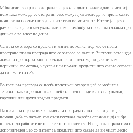
Miloa доаѓа со кратка отстранлива рачка и долг прилагодлив ремен кој
исто така може да се отстрани, овозможувајќи лесно да го прилагодите
начинот на носење според вашиот стил во моментот. Носете ја преку
рамо за вечерно излегување или како crossbody за поголема слобода при
движење во текот на денот.
Чантата се отвора со преклоп и магнетно копче, под кое се наоѓа
пространа главна преграда што се затвора со патент. Внатрешноста нуди
доволно простор за вашите секојдневни и неопходни работи како
паричник, козметика, клучеви или помали предмети што сакате секогаш
да ги имате со себе.
Во главната преграда се наоѓа практичен отворен џеб за мобилен
телефон, како и дополнителен џеб со патент – идеален за слушалки,
картички или други вредни предмети.
На предната страна покрај главната преграда се поставени уште два
помали џеба со патент, кои овозможуваат подобра организација и брз
пристап до работите што најчесто ги користите. На задната страна има и
дополнителен џеб со патент за предмети што сакате да ви бидат лесно