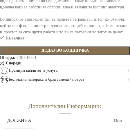
биде од голема помош во секојдневието. Токму поради ова Monza е
идеална како за работните обврски така и за вашите шопинг авантури.
Во широкиот внатрешен дел ќе најдете преграда за лаптоп до 14 инчи,
џеб за телефон, организер и дополнителен џеб со патент, а ќе ви остане
и простор за сите други работи што ви се потребни во текот на денот.
На залиха
ДОДАЈ ВО КОШНИЧКА
Шифра:
C38.019531
Спореди
Премиум квалитет и услуга
Бесплатна испорака и брза замена / поврат
Дополнителни Информации:
ДОЛЖИНА
33cm