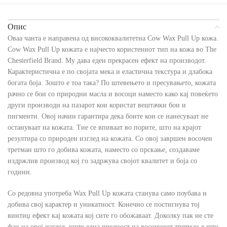
Опис
Оваа чанта е направена од висококвалитетна Cow Wax Pull Up кожа.
Cow Wax Pull Up кожата е најчесто користениот тип на кожа во The
Chesterfield Brand. Му дава еден прекрасен ефект на производот.
Карактеристична е по својата мека и еластична текстура и длабока
богата боја. Зошто е тоа така? По штевењето и пресувањето, кожата
рачно се бои со природни масла и восоци наместо како кај повеќето
други производи на пазарот кои користат вештачки бои и
пигменти. Овој начин гарантира дека боите кои се нанесуваат не
остануваат на кожата. Тие се впиваат во порите, што на крајот
резултира со природен изглед на кожата. Со овој завршен восочен
третман што го добива кожата, наместо со прскање, создаваме
издржлив производ кој го задржува својот квалитет и боја со
години.
Со редовна употреба Wax Pull Up кожата станува само поубава и
добива свој карактер и уникатност. Конечно се постигнува тој
винтиџ ефект кај кожата кој сите го обожаваат. Доколку пак не сте
фан на овој изглед, уште една предност на восочниот третман е што