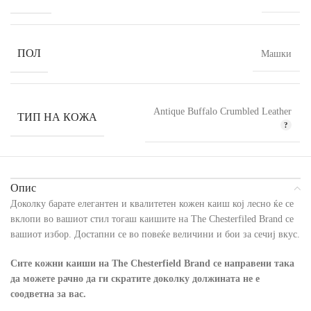
ПОЛ
Машки
Antique Buffalo Crumbled Leather
ТИП НА КОЖА
Опис
Доколку барате елегантен и квалитетен кожен каиш кој лесно ќе се
вклопи во вашиот стил тогаш каишите на The Chesterfiled Brand се
вашиот избор. Достапни се во повеќе величини и бои за сечиј вкус.
Сите кожни каиши на The Chesterfield Brand се направени така
да можете рачно да ги скратите доколку должината не е
соодветна за вас.