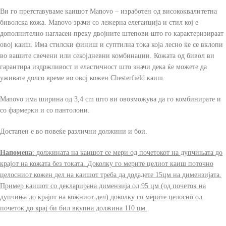
Ви го претставуваме каишот Manovo – изработен од висококвалитетна
биволска кожа. Manovo зрачи со лежерна елеганција и стил кој е
дополнително нагласен преку двојните штепови што го карактеризираат
овој каиш. Има стилски финиш и суптилна тока која лесно ќе се вклопи
во вашите свечени или секојдневни комбинации. Кожата од бивол ви
гарантира издржливост и еластичност што значи дека ќе можете да
уживате долго време во овој кожен Chesterfield каиш.
Manovo има ширина од 3,4 cm што ви овозможува да го комбинирате и
со фармерки и со пантолони.
Достапен е во повеќе различни должини и бои.
Напомена
: должината на каишот се мери од почетокот на дупчињата до
крајот на кожата без токата. Доколку го мерите целиот каиш поточно
целосниот кожен дел на каишот треба да додадете 15цм на димензијата.
Пример каишот со декларирана димензија од 95 цм (од почеток на
дупчиња до крајот на кожниот дел) доколку го мерите целосно од
почеток до крај би бил вкупна должина 110 цм.