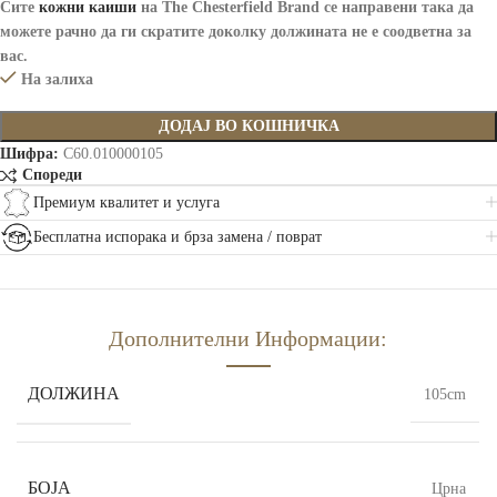
Сите
кожни каиши
на The Chesterfield Brand
се направени така да
можете рачно да ги скратите доколку должината не е соодветна за
вас.
На залиха
ДОДАЈ ВО КОШНИЧКА
Шифра:
C60.010000105
Спореди
Премиум квалитет и услуга
Бесплатна испорака и брза замена / поврат
Дополнителни Информации:
ДОЛЖИНА
105cm
БОЈА
Црна