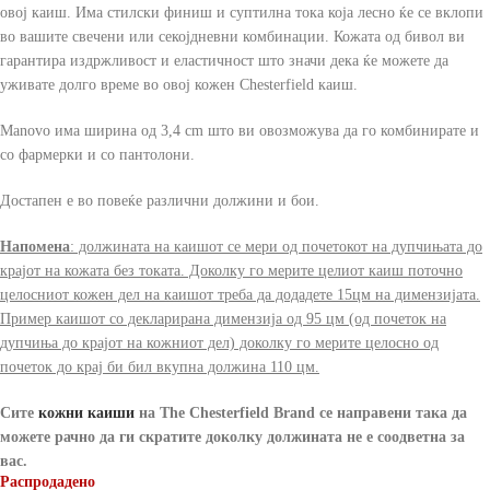
овој каиш. Има стилски финиш и суптилна тока која лесно ќе се вклопи
во вашите свечени или секојдневни комбинации. Кожата од бивол ви
гарантира издржливост и еластичност што значи дека ќе можете да
уживате долго време во овој кожен Chesterfield каиш.
Manovo има ширина од 3,4 cm што ви овозможува да го комбинирате и
со фармерки и со пантолони.
Достапен е во повеќе различни должини и бои.
Напомена
: должината на каишот се мери од почетокот на дупчињата до
крајот на кожата без токата. Доколку го мерите целиот каиш поточно
целосниот кожен дел на каишот треба да додадете 15цм на димензијата.
Пример каишот со декларирана димензија од 95 цм (од почеток на
дупчиња до крајот на кожниот дел) доколку го мерите целосно од
почеток до крај би бил вкупна должина 110 цм.
Сите
кожни каиши
на The Chesterfield Brand
се направени така да
можете рачно да ги скратите доколку должината не е соодветна за
вас.
Распродадено