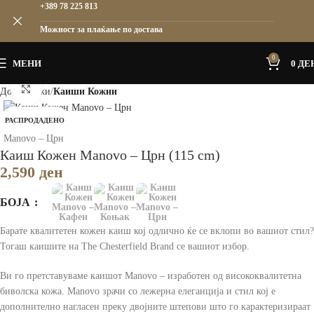
+389 78 225 813
Можност за плаќање по достава
0
МЕНИ
0
ДЕ
Зголеми
Дома
Мажи
Каиши Кожни
РАСПРОДАДЕНО
Каиш Кожен Manovo – Црн (115 cm)
2,590
ден
БОЈА
Барате квалитетен кожен каиш кој одлично ќе се вклопи во вашиот стил?
Тогаш каишите на The Chesterfield Brand се вашиот избор.
Ви го претставуваме каишот Manovo – изработен од висококвалитетна
биволска кожа. Manovo зрачи со лежерна елеганција и стил кој е
дополнително нагласен преку двојните штепови што го карактеризираат