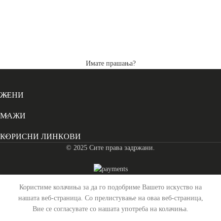
Имате прашања?
ЖЕНИ
МАЖИ
КОРИСНИ ЛИНКОВИ
© 2025 Сите права задржани.
Користиме колачиња за да го подобриме Вашето искуство на
Каиш Кожен Manovo – Црн (115 cm)
нашата веб-страница. Со прелистување на оваа веб-страница,
Вие се согласувате со нашата употреба на колачиња.
2,590
ден