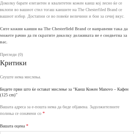
Доколку барате елегантен и квалитетен кожен каиш кој лесно ќе се
вклопи во вашиот стил тогаш каишите на The Chesterfiled Brand се
вашиот избор. Достапни се во повеќе величини и бои за сечиј вкус.
Сите кожни каиши на The Chesterfield Brand се направени така да
можете рачно да ги скратите доколку должината не е соодветна за
вас.
Прегледи (0)
Критики
Сеуште нема мислења.
Бидете први што ќе остават мислење за “Каиш Кожен Manovo – Кафен
(125 cm)”
Вашата адреса за е-пошта нема да биде објавена.
Задолжителните
*
полиња се означени со
*
Вашата оцена