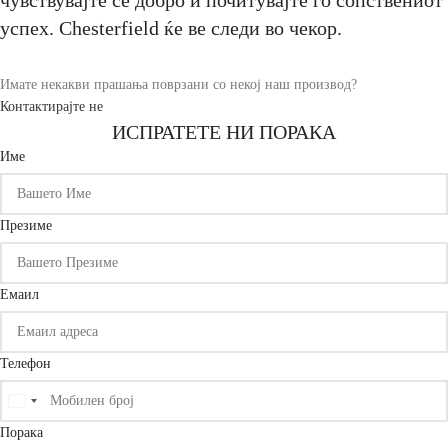
чувствувајте се добро и почитувајте го сопствениот
успех. Chesterfield ќе ве следи во чекор.
Имате некакви прашања поврзани со некој наш производ?
Контактирајте не
ИСПРАТЕТЕ НИ ПОРАКА
Име
Презиме
Емаил
Телефон
United
States
Порака