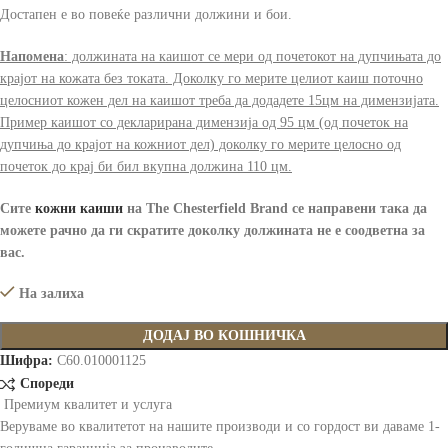
Достапен е во повеќе различни должини и бои.
Напомена
: должината на каишот се мери од почетокот на дупчињата до
крајот на кожата без токата. Доколку го мерите целиот каиш поточно
целосниот кожен дел на каишот треба да додадете 15цм на димензијата.
Пример каишот со декларирана димензија од 95 цм (од почеток на
дупчиња до крајот на кожниот дел) доколку го мерите целосно од
почеток до крај би бил вкупна должина 110 цм.
Сите
кожни каиши
на The Chesterfield Brand
се направени така да
можете рачно да ги скратите доколку должината не е соодветна за
вас.
На залиха
ДОДАЈ ВО КОШНИЧКА
Шифра:
C60.010001125
Спореди
Премиум квалитет и услуга
Веруваме во квалитетот на нашите производи и со гордост ви даваме 1-