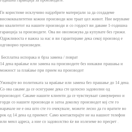
годишна гаранција за производите.
Ги користиме исклучиво најдобрите материјали за да создадеме
висококвалитетни кожни производи кои траат цел живот. Ние веруваме
во квалитетот на нашите производи и со гордост ви даваме 1-годишна
гаранција за производите. Ова ви овозможува да купувате без грижи.
Одржливоста е важна за нас и ви гарантираме дека секој производ е
одговорно произведен.
Бесплатна испорака и брза замена / поврат
14 дена враќање или замена на производите без никакви прашања и
можност за плаќање при прием на производот
Уживајте во политиката за враќање или замена без прашање до 14 дена.
Со ова сакаме да се осигураме дека сте целосно задоволни од
производот. Сакаме нашите клиенти да се чувствуваат самоуверено и
горди со нашите производи и затоа доколку производот кој сте го
нарачале не е она што сте го очекувале, можете лесно да го вратите во
рок од 14 дена од приемот. Само контактирајте не на нашиот телефон
или меил адреса, а ние со задоволство ќе ви излеземе во пресрет .