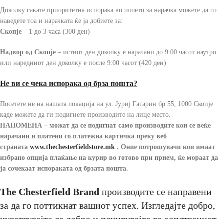
Доколку сакате приоритетна испорака во полето за нарачка можете да го
наведете тоа и нарачката ќе ја добиете за:
Скопје
– 1 до 3 часа (300 ден)
Надвор од Скопје
– истиот ден доколку е нарачано до 9:00 часот наутро
или наредниот ден доколку е после 9:00 часот (420 ден)
Не ви се чека испорака од брза пошта?
Посетете не на нашата локација на ул. Јуриј Гагарин бр 55, 1000 Скопје
каде можете да ги подигнете производите на лице место.
НАПОМЕНА – можат да се подигнат само производите кои се веќе
нарачани и платени со платежна картичка преку веб
страната
www.thechesterfieldstore
.mk
.
Оние потрошувачи кои имаат
избрано опција плаќање на курир во готово при прием, ќе мораат да
ја сочекаат испораката од брзата пошта.
The Chesterfield Brand
производите се направени
за да го поттикнат вашиот успех. Изгледајте добро,