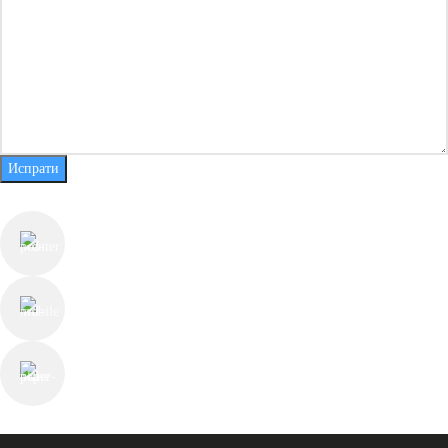
Испрати
КОНТАКТ ИНФОРМАЦИИ
ул. Јуриј Гагарин бр.55, Скопје
+389 78 225 813
contact@thechesterfieldstore.mk
СЛЕДЕТЕ НЕ