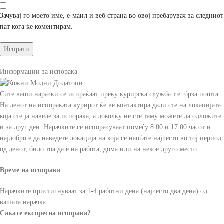
Зачувај го моето име, е-маил и веб страна во овој пребарувач за следниот
пат кога ќе коментирам.
Информации за испорака
Сите ваши нарачки се испраќаат преку курирска служба т.е. брза пошта.
На денот на испораката курирот ќе ве контактира дали сте на локацијата
која сте ја навеле за испорака, а доколку не сте таму можете да одложите
и за друг ден. Нарачките се испорачуваат помеѓу 8:00 и 17:00 часот и
најдобро е да наведете локација на која се наоѓате најчесто во тој период
од денот, било тоа да е на работа, дома или на некое друго место.
Време на испорака
Нарачките пристигнуваат за 1-4 работни дена (најчесто два дена) од
вашата нарачка.
Сакате експресна испорака?