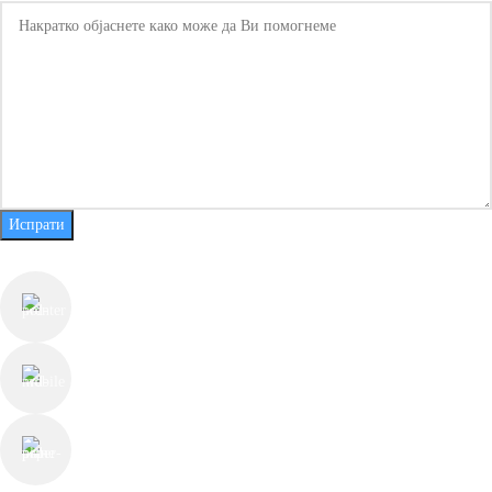
+1
Испрати
КОНТАКТ ИНФОРМАЦИИ
ул. Јуриј Гагарин бр.55, Скопје
+389 78 225 813
contact@thechesterfieldstore.mk