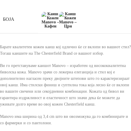
БОЈА
Барате квалитетен кожен каиш кој одлично ќе се вклопи во вашиот стил?
Тогаш каишите на The Chesterfield Brand се вашиот избор.
Ви го претставуваме каишот Manovo – изработен од висококвалитетна
биволска кожа. Manovo зрачи со лежерна елеганција и стил кој е
дополнително нагласен преку двојните штепови што го карактеризираат
овој каиш. Има стилски финиш и суптилна тока која лесно ќе се вклопи
во вашите свечени или секојдневни комбинации. Кожата од бивол ви
гарантира издржливост и еластичност што значи дека ќе можете да
уживате долго време во овој кожен Chesterfield каиш.
Manovo има ширина од 3,4 cm што ви овозможува да го комбинирате и
со фармерки и со пантолони.