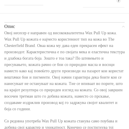
Опис
Овој несесер е направен од висококвалитетна Wax Pull Up кожа.
Wax Pull Up кожата е најчесто користениот тип на кожа во The
Chesterfield Brand. Оваа кожа му дава еден прекрасен ефект на
производот. Карактеристична е по својата мека и еластична текстура
и длабока богата боја. Зошто е тоа така? По штевењето и
пресувањето, кожата рачно се бои со природни масла и восоци
наместо како кај повеќето други производи на пазарот кои користат
вештачки бои и пигменти. Овој начин гарантира дека боите кои се
нанесуваат не остануваат на кожата. Тие се впиваат во порите, што
на крајот резултира со природен изглед на кожата. Со овој завршен
восочен третман што го добива кожата, наместо со прскање,
создаваме издржлив производ кој го задржува својот квалитет и
боја со години.
Со редовна употреба Wax Pull Up кожата станува само поубава и
добива свој карактер и уникатност. Конечно се постигнува тој