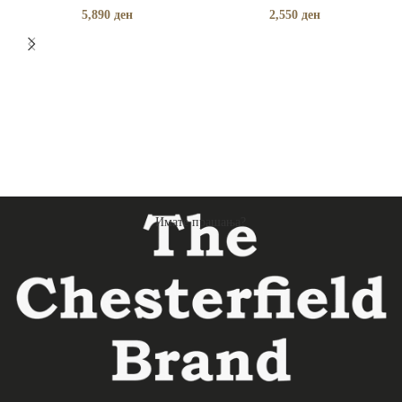
5,890
ден
2,550
ден
Имате прашања?