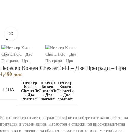
Зголеми
Несесер Кожен Chesterfield – Две Прегради – Црн
4,490
ден
БОЈА
Кожен несесер со две прегради во кој ќе ги собере сите ваши работи на
прегледен и уреден начин. Изработен е стилски, од висококвалитетна
кожа, а во внатрешноста обложен со мазен синтетички материјал кој