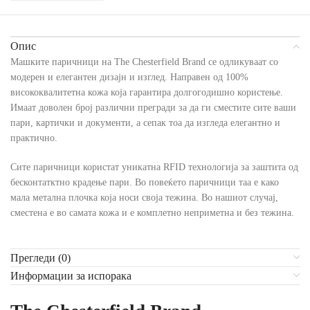
Опис
Машките паричници на The Chesterfield Brand се одликуваат со
модерен и елегантен дизајн и изглед. Направен од 100%
висококвалитетна кожа која гарантира долгогодишно користење.
Имаат доволен број различни прегради за да ги сместите сите ваши
пари, картички и документи, а сепак тоа да изгледа елегантно и
практично.
Сите паричници користат уникатна RFID технологија за заштита од
бесконтатктно крадење пари. Во повеќето паричници таа е како
мала метална плочка која носи своја тежина. Во нашиот случај,
сместена е во самата кожа и е комплетно неприметна и без тежина.
Прегледи (0)
Информации за испорака