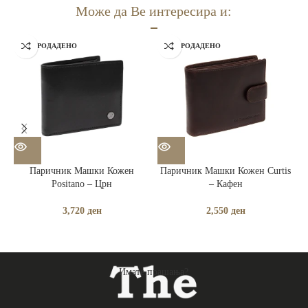
Може да Ве интересира и:
РАСПРОДАДЕНО
РАСПРОДАДЕНО
Паричник Машки Кожен
Паричник Машки Кожен Curtis
П
Positano – Црн
– Кафен
3,720
ден
2,550
ден
Имате прашања?