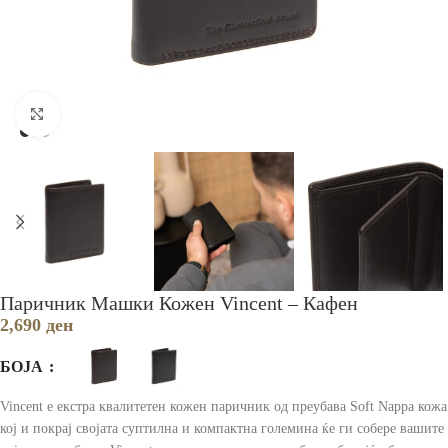
Зголеми
Паричник Машки Кожен Vincent – Кафен
2,690
ден
БОЈА
Vincent е екстра квалитетен кожен паричник од преубава Soft Nappa кожа
кој и покрај својата суптилна и компактна големина ќе ги собере вашите