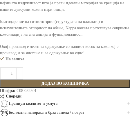
нејзината издржливост што ја прави идеален материјал за креација на
нашите луксузни кожни паричници.
Благодарение на ситното зрно (структурата на влакната) и
исклучителната отпорност на абење, Nappa кожата претставува совршена
комбинација на елеганција и функционалност.
Овој производ е лесен за одржување со нашиот восок за кожа кој е
производ и за чистење и за одржување во едно!
На залиха
ДОДАЈ ВО КОШНИЧКА
Шифра:
C08.052501
Спореди
Премиум квалитет и услуга
Бесплатна испорака и брза замена / поврат