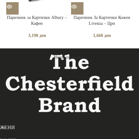
Паричник за Картички Albury –
Паричник За Картички Кожен
Кафен
Livenza – Црн
3,190
ден
1,660
ден
Имате прашања?
ЖЕНИ