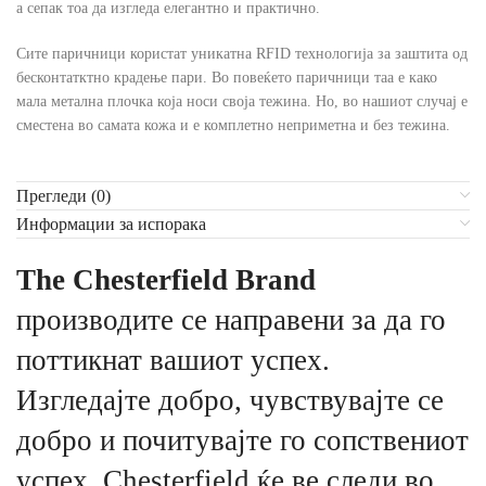
а сепак тоа да изгледа елегантно и практично.
Сите паричници користат уникатна RFID технологија за заштита од
бесконтатктно крадење пари. Во повеќето паричници таа е како
мала метална плочка која носи своја тежина. Но, во нашиот случај е
сместена во самата кожа и е комплетно неприметна и без тежина.
Прегледи (0)
Информации за испорака
The Chesterfield Brand
производите се направени за да го
поттикнат вашиот успех.
Изгледајте добро, чувствувајте се
добро и почитувајте го сопствениот
успех. Chesterfield ќе ве следи во