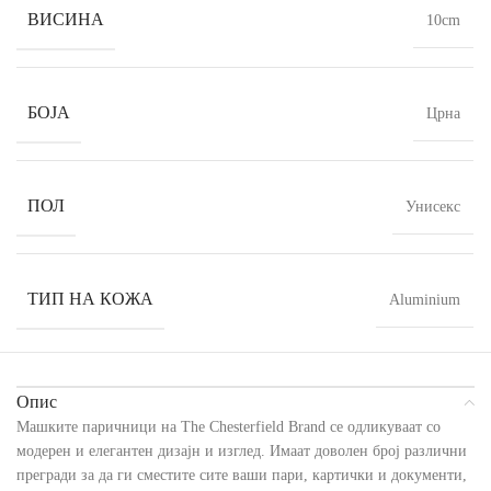
ВИСИНА
10cm
БОЈА
Црна
ПОЛ
Унисекс
ТИП НА КОЖА
Aluminium
Опис
Машките паричници на The Chesterfield Brand се одликуваат со
модерен и елегантен дизајн и изглед. Имаат доволен број различни
прегради за да ги сместите сите ваши пари, картички и документи,