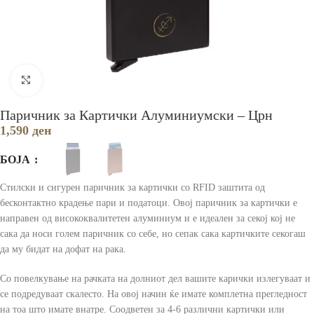
Зголеми
Паричник за Картички Алуминиумски – Црн
1,590
ден
БОЈА
Стилски и сигурен паричник за картички со RFID заштита од
бесконтактно крадење пари и податоци. Oвој паричник за картички е
направен од висококвалитетен алуминиум и е идеален за секој кој не
сака да носи голем паричник со себе, но сепак сака картичките секогаш
да му бидат на дофат на рака.
Со повелкување на рачката на долниот дел вашите карички излегуваат и
се подредуваат скалесто. На овој начин ќе имате комплетна прегледност
на тоа што имате внатре. Соодветен за 4-6 различни картички или