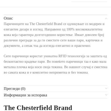
Опис
Паричниците на The Chesterfield Brand се одликуваат со модерен и
елегантен дизајн и изглед. Направени од 100% висококвалитетна
кожа која гарантира долгогодишно користење. Имаат доволен број
различни прегради за да ги сместите сите ваши пари, картички и
документи, а сепак тоа да изгледа елегантно и практично.
Сите паричници користат уникатна RFID технологија за заштита од
бесконтактно крадење пари. Во повеќето паричници таа е како мала
метална плочка која носи своја тежина. Во нашиот случај е сместена
во самата кожа и е комплетно неприметна и без тежина.
Прегледи (0)
Информации за испорака
The Chesterfield Brand