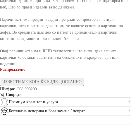
картички да им се при рака. Без проблем го собира во секоја торба или
џеб, што го прави идеален за во движење.
Паричникот има предни и задни прегради со простор за четири
картички, што гарантира дека ги имате вашите основни картички на
дофат. Во средината има џеб со патент за дополнителни картички,
книжни пари, монети или некакви белешки.
Овој паричникот има и RFID технологија што значи дека вашите
картички ќе останат заштитени од бесконтактно крадење пари или
податоци.
Распродадено
Шифра:
C08.900200
Спореди
Премиум квалитет и услуга
Бесплатна испорака и брза замена / поврат