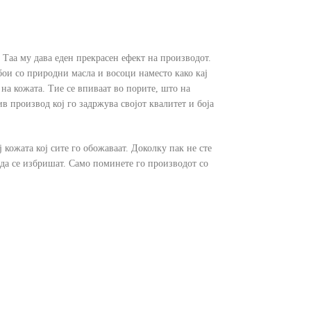
. Таа му дава еден прекрасен ефект на производот.
 бои со природни масла и восоци наместо како кај
на кожата. Тие се впиваат во порите, што на
в производ кој го задржува својот квалитет и боја
 кожата кој сите го обожаваат. Доколку пак не сте
 да се избришат. Само поминете го производот со