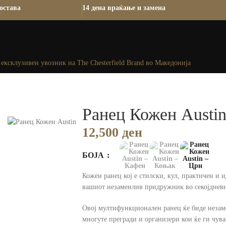
остава
14 дена враќање и замена
ексклузивен увозник на The Chesterfield Brand во Македонија
Ранец Кожен Austi
12,500
ден
БОЈА
Кожен ранец кој е стилски, кул, практичен и ид
вашиот незаменлив придружник во секојдневн
Овој мултифункционален ранец ќе биде незаме
многуте прегради и организери кои ќе ги чув