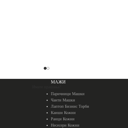
МАЖИ
Имате прашања?
Паричници Машки
Чанти Машки
Лаптоп Бизнис Торби
Каиши Кожни
Ранци Кожни
Несесери Кожни