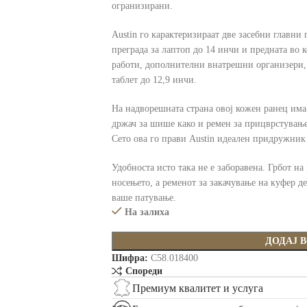
огранизирани.
Austin го карактеризираат две засебни главни 
преграда за лаптоп до 14 инчи и предната во к
работи, дополнителни внатрешни организери, 
таблет до 12,9 инчи.
На надворешната страна овој кожен ранец има
држач за шише како и ремен за прицврстување 
Сето ова го прави Austin идеален придружник 
Удобноста исто така не е заборавена. Грбот н
носењето, а ременот за закачување на куфер д
ваше патување.
На залиха
ДОДАЈ 
Шифра:
C58.018400
Спореди
Премиум квалитет и услуга