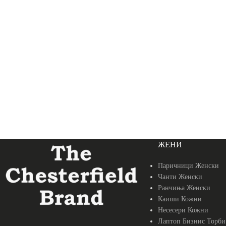
ЖЕНИ
Паричници Женски
Чанти Женски
Ранчиња Женски
Каиши Кожни
Несесери Кожни
Лаптоп Бизнис Торби