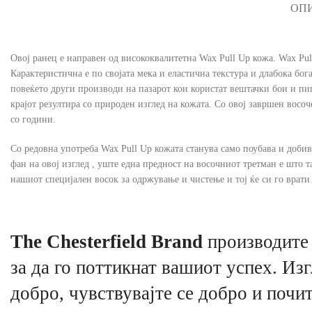
ОП
Овој ранец е направен од висококвалитетна Wax Pull Up кожа. Wax Pull
Карактеристична е по својата мека и еластична текстура и длабока бог
повеќето други производи на пазарот кои користат вештачки бои и пиг
крајот резултира со природен изглед на кожата. Со овој завршен восоч
со години.
Со редовна употреба Wax Pull Up кожата станува само поубава и добива
фан на овој изглед , уште една предност на восочниот третман е што 
нашиот специјален восок за одржување и чистење и тој ќе си го врати с
The Chesterfield Brand
производите 
за да го поттикнат вашиот успех. Изг
добро, чувствувајте се добро и почит