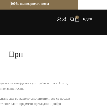
100% полнозрнеста кожа
0
0
ДЕН
n – Црн
еален за секојдневна употреба? – Тоа е Austin,
ите активности.
нлив дел во вашето секојдневие пред се поради
аат сите ваши предмети прегледни и добро