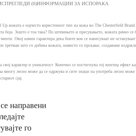
ИС
ПРЕГЛЕДИ (0)
ИНФОРМАЦИИ ЗА ИСПОРАКА
 Up кожата е најчесто користениот тип на кожа во The Chesterfield Brand
ата боја. Зошто е тоа така? По штевењето и пресувањето, кожата рачно се
менти. Овој начин гарантира дека боите кои се нанесуваат не остануваат 
ен третман што го добива кожата, наместо со прскање, создаваме издржли
 свој карактер и уникатност. Конечно се постигнува тој винтиџ ефект кај
таа многу лесно може да се одржува и сите знаци на употреба лесно може
тариот сјај.
се направени
ледајте
увајте го