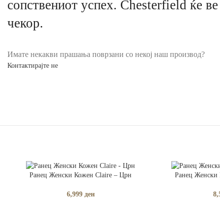
сопствениот успех. Chesterfield ќе ве
чекор.
Имате некакви прашања поврзани со некој наш производ?
Контактирајте не
ДОДАЈ ВО КОШНИЧКА
ДОДАЈ ВО КОШНИ
Ранец Женски Кожен Claire – Црн
Ранец Женски 
6,999
ден
8,