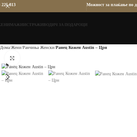
 225 813
Можност за плаќање по д
ЖЕНИ
МАЖИ
ИСТРАЖИ
ВОДИЧ ЗА ПОДАРОЦИ
Дома
Жени
Ранчиња Женски
Ранец Кожен Austin – Црн
Зголеми