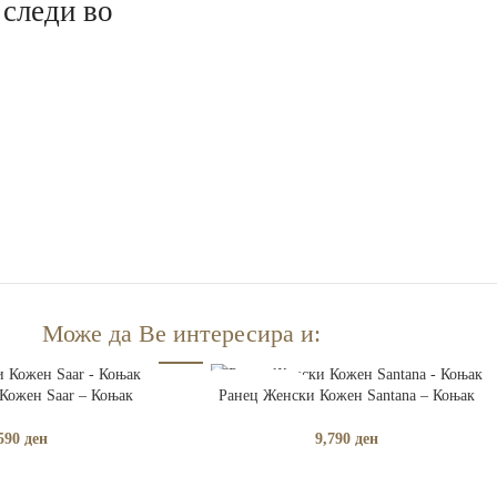
 следи во
Може да Ве интересира и:
ЧКА
ПРОЧИТАЈ ПОВЕЌЕ
Кожен Saar – Коњак
Ранец Женски Кожен Santana – Коњак
РАСПРОДАДЕНО
590
ден
9,790
ден