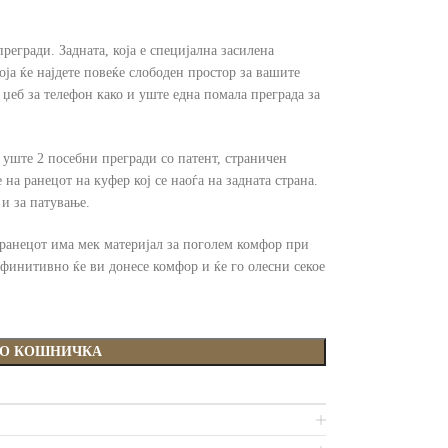
прегради. Задната, која е специјална засилена
оја ќе најдете повеќе слободен простор за вашите
џеб за телефон како и уште една помала преграда за
 уште 2 посебни прегради со патент, страничен
на ранецот на куфер кој се наоѓа на задната страна.
и за патување.
а ранецот има мек материјал за поголем комфор при
ефинитивно ќе ви донесе комфор и ќе го олесни секое
ВО КОШНИЧКА